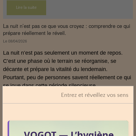
son interaction avec le système endocannabinoïde.
Lire la suite
Cet article propose une mise au point claire, moderne
et conforme à la réglementation française de 2026.
La nuit n’est pas ce que vous croyez : comprendre ce qui
prépare réellement le réveil.
Le 08/04/2026
La nuit n’est pas seulement un moment de repos.
C’est une phase où le terrain se réorganise, se
décante et prépare la vitalité du lendemain.
Pourtant, peu de personnes savent réellement ce qui
se joue dans cette période silencieuse.
Entrez et réveillez vos sens
Lire la suite
1
2
3
4
5
VOGOT — L’hygiène