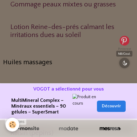
Gommage peaux mixtes ou grasses
Lotion Reine-des-prés calmant les
irritations dues au soleil
Pinterest
NB/Coul.
Huiles massages
Coton
VOGOT a sélectionné pour vous
MultiMineral Complex –
Minéraux essentiels – 90
Découvrir
Olive
gélules – SuperSmart
SPONSORS
Raisin (pépins)