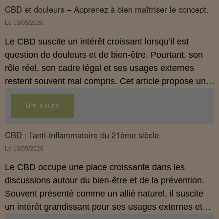
comprendre comment le CBD s’inscrit dans une
CBD et douleurs – Apprenez à bien maîtriser le concept.
démarche de prévention, sans ingestion et sans
Le 13/05/2026
allégations thérapeutiques.
Le CBD suscite un intérêt croissant lorsqu’il est
question de douleurs et de bien‑être. Pourtant, son
rôle réel, son cadre légal et ses usages externes
restent souvent mal compris. Cet article propose une
mise au point claire, moderne et conforme à la
Lire la suite
réglementation française de 2026, afin de mieux
comprendre comment le CBD s’intègre dans une
approche globale de prévention.
CBD : l'anti-inflammatoire du 21ème siècle.
Le 13/05/2026
Le CBD occupe une place croissante dans les
discussions autour du bien‑être et de la prévention.
Souvent présenté comme un allié naturel, il suscite
un intérêt grandissant pour ses usages externes et