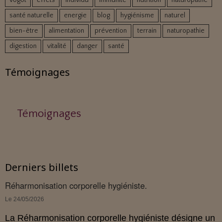
vogot
effets
individu
immunité
nutrition
naturopathe
santé naturelle
energie
blog
hygiénisme
naturel
bien-être
alimentation
prévention
terrain
naturopathie
digestion
vitalité
danger
santé
Témoignages
Témoignages
Derniers billets
Réharmonisation corporelle hygiéniste.
Le 24/05/2026
La Réharmonisation corporelle hygiéniste désigne un