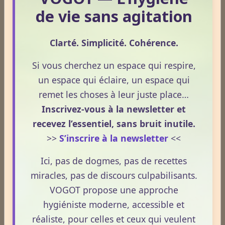
Dernières newsletters
de vie sans agitation
Newsletter #313 - juillet 2026
Clarté. Simplicité. Cohérence.
Newsletter #312 - juin 2026
Si vous cherchez un espace qui respire,
Newsletter #311 - mai 2026
un espace qui éclaire, un espace qui
Newsletter #310 - avril 2026
remet les choses à leur juste place…
Inscrivez-vous à la newsletter et
Newsletter #309 - mars 2026
recevez l’essentiel, sans bruit inutile.
>>
S’inscrire à la newsletter
<<
ESPACE PUBLICITAIRE
Ici, pas de dogmes, pas de recettes
Format : 300 × 600 px
miracles, pas de discours culpabilisants.
Emplacement disponible
VOGOT propose une approche
Cliquez ici pour consulter les
hygiéniste moderne, accessible et
tarifs.
réaliste, pour celles et ceux qui veulent