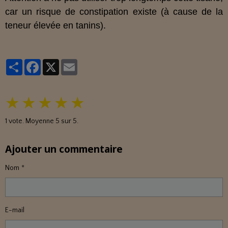
car un risque de constipation existe (à cause de la
teneur élevée en tanins).
Partager
Facebook
X
Email
★
★
★
★
★
1
vote. Moyenne
5
sur 5.
Ajouter un commentaire
Nom
E-mail