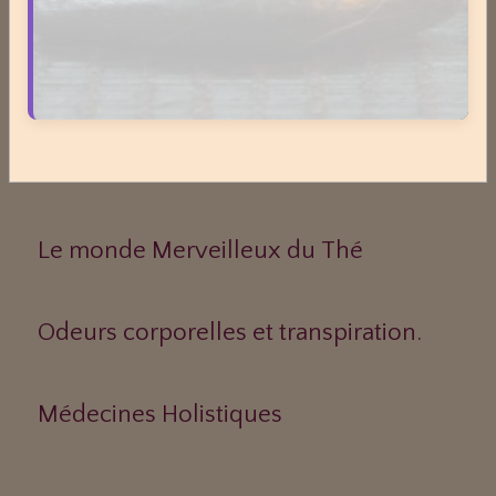
Le Frêne commun
Le Sens des Maux
Le monde Merveilleux du Thé
Odeurs corporelles et transpiration.
Médecines Holistiques