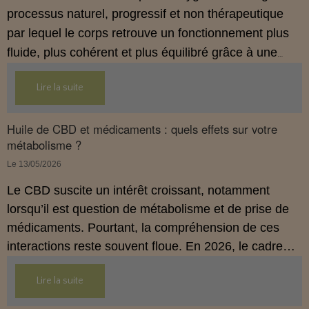
processus naturel, progressif et non thérapeutique
par lequel le corps retrouve un fonctionnement plus
fluide, plus cohérent et plus équilibré grâce à une
hygiène de vie adaptée.
Lire la suite
Huile de CBD et médicaments : quels effets sur votre
métabolisme ?
Le 13/05/2026
Le CBD suscite un intérêt croissant, notamment
lorsqu’il est question de métabolisme et de prise de
médicaments. Pourtant, la compréhension de ces
interactions reste souvent floue. En 2026, le cadre
légal français impose des règles strictes : seuls les
Lire la suite
usages externes du CBD sont autorisés. Cet article
propose une mise au point claire et accessible pour