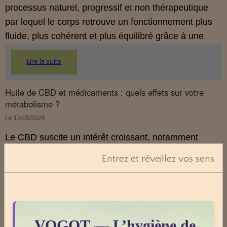
processus naturel, progressif et non thérapeutique
par lequel le corps retrouve un fonctionnement plus
fluide, plus cohérent et plus équilibré grâce à une
hygiène de vie adaptée.
Lire la suite
Huile de CBD et médicaments : quels effets sur votre
métabolisme ?
Le 13/05/2026
Le CBD suscite un intérêt croissant, notamment
lorsqu’il est question de métabolisme et de prise de
Entrez et réveillez vos sens
médicaments. Pourtant, la compréhension de ces
interactions reste souvent floue. En 2026, le cadre
légal français impose des règles strictes : seuls les
Lire la suite
usages externes du CBD sont autorisés. Cet article
propose une mise au point claire et accessible pour
VOGOT — L’hygiène de