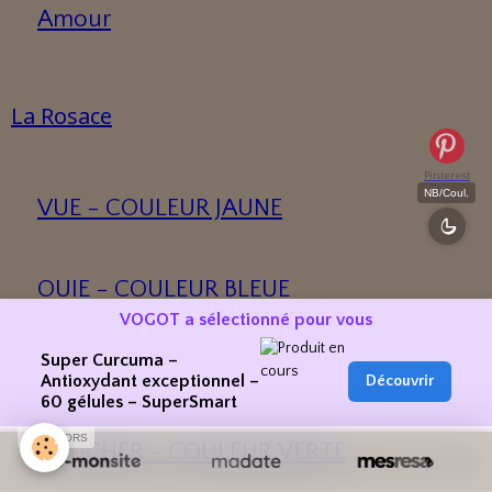
Amour
La Rosace
Pinterest
NB/Coul.
VUE - COULEUR JAUNE
OUIE - COULEUR BLEUE
VOGOT a sélectionné pour vous
Super Curcuma –
ODORAT - COULEUR ROUGE
Antioxydant exceptionnel –
Découvrir
60 gélules – SuperSmart
SPONSORS
TOUCHER - COULEUR VERTE