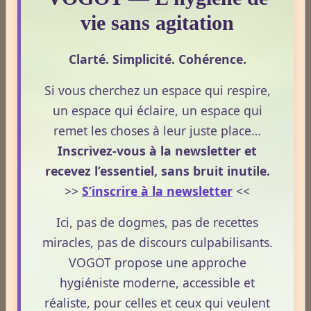
comprendre comment le CBD s’inscrit dans une
CBD et douleurs – Apprenez à bien maîtriser le concept.
vie sans agitation
démarche de prévention, sans ingestion et sans
Le 13/05/2026
allégations thérapeutiques.
Le CBD suscite un intérêt croissant lorsqu’il est
Clarté. Simplicité. Cohérence.
question de douleurs et de bien‑être. Pourtant, son
Si vous cherchez un espace qui respire,
rôle réel, son cadre légal et ses usages externes
un espace qui éclaire, un espace qui
restent souvent mal compris. Cet article propose une
remet les choses à leur juste place…
mise au point claire, moderne et conforme à la
Lire la suite
Inscrivez-vous à la newsletter et
réglementation française de 2026, afin de mieux
comprendre comment le CBD s’intègre dans une
recevez l’essentiel, sans bruit inutile.
approche globale de prévention.
CBD : l'anti-inflammatoire du 21ème siècle.
>>
S’inscrire à la newsletter
<<
Le 13/05/2026
Ici, pas de dogmes, pas de recettes
Le CBD occupe une place croissante dans les
miracles, pas de discours culpabilisants.
discussions autour du bien‑être et de la prévention.
VOGOT propose une approche
Souvent présenté comme un allié naturel, il suscite
hygiéniste moderne, accessible et
un intérêt grandissant pour ses usages externes et
réaliste, pour celles et ceux qui veulent
son interaction avec le système endocannabinoïde.