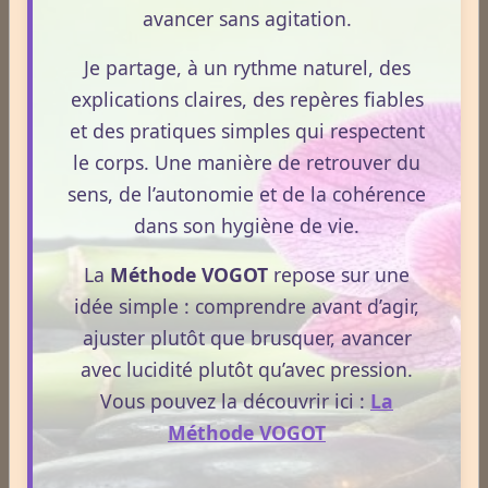
avancer sans agitation.
Lire la suite
Cet article propose une mise au point claire, moderne
et conforme à la réglementation française de 2026.
Je partage, à un rythme naturel, des
La nuit n’est pas ce que vous croyez : comprendre ce qui
explications claires, des repères fiables
prépare réellement le réveil.
et des pratiques simples qui respectent
Le 08/04/2026
le corps. Une manière de retrouver du
La nuit n’est pas seulement un moment de repos.
sens, de l’autonomie et de la cohérence
C’est une phase où le terrain se réorganise, se
dans son hygiène de vie.
décante et prépare la vitalité du lendemain.
La
Méthode VOGOT
repose sur une
Pourtant, peu de personnes savent réellement ce qui
se joue dans cette période silencieuse.
idée simple : comprendre avant d’agir,
ajuster plutôt que brusquer, avancer
Lire la suite
avec lucidité plutôt qu’avec pression.
Vous pouvez la découvrir ici :
La
Méthode VOGOT
1
2
3
4
5