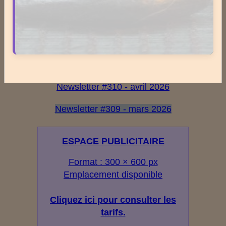
Dernières newsletters
Newsletter #313 - juillet 2026
Newsletter #312 - juin 2026
Newsletter #311 - mai 2026
Newsletter #310 - avril 2026
Newsletter #309 - mars 2026
ESPACE PUBLICITAIRE
Format : 300 × 600 px
Emplacement disponible
Cliquez ici pour consulter les
tarifs.