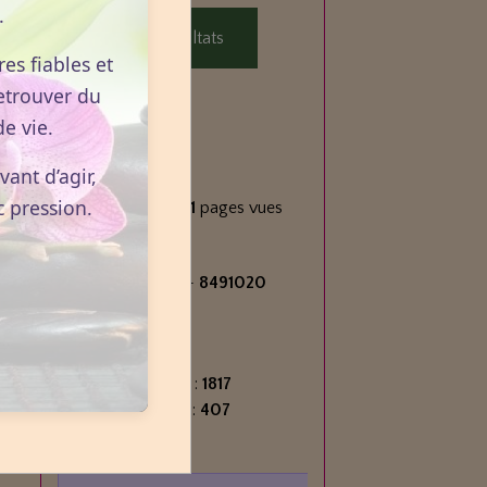
.
Voir les résultats
es fiables et
etrouver du
e vie.
Statistiques
ant d’agir,
Aujourd'hui
c pression.
400
visiteurs -
521
pages vues
Total
2714828
visiteurs -
8491020
pages vues
Contenu
Nombre de pages :
1817
Nombre d'articles :
407