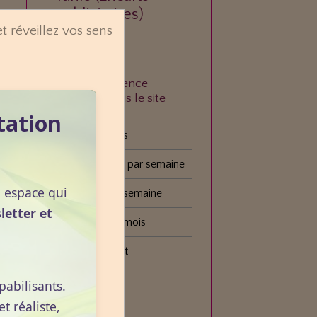
publicitaires)
et réveillez vos sens
À quelle fréquence
consultez-vous le site
VOGOT ?
tation
Tous les jours
Plusieurs fois par semaine
n espace qui
Une fois par semaine
letter et
Une fois par mois
Plus rarement
pabilisants.
Voter
 réaliste,