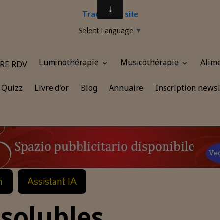
Traduire le site
Select Language
▼
Luminothérapie
Musicothérapie
Alim
RE RDV
Quizz
Livre d'or
Blog
Annuaire
Inscription newsl
n
Assistant IA
nsolubles