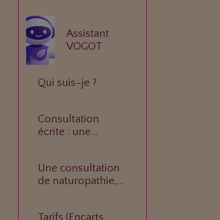
Assistant
VOGOT
Qui suis-je ?
Consultation
écrite : une
réponse
personnalisée à
Une consultation
votre question.
de naturopathie,
c’est quoi ?
Tarifs (Encarts