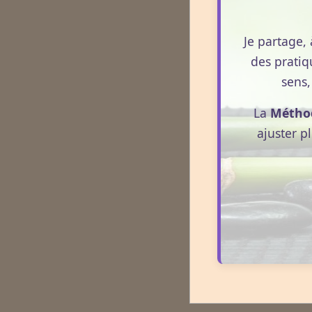
Je partage, 
des pratiq
sens,
La
Métho
ajuster p