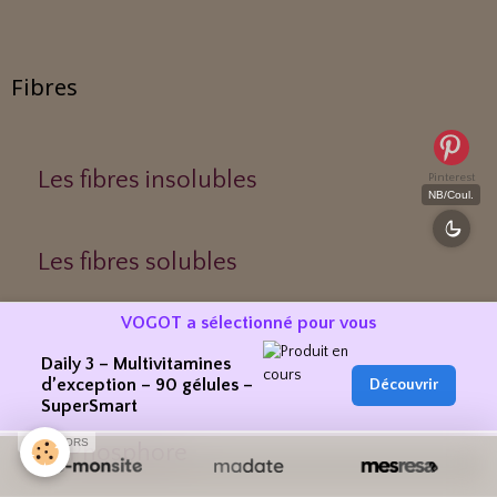
Fibres
Les fibres insolubles
Pinterest
NB/Coul.
Les fibres solubles
VOGOT a sélectionné pour vous
Nutriments
Daily 3 – Multivitamines
d’exception – 90 gélules –
Découvrir
SuperSmart
SPONSORS
Le Phosphore