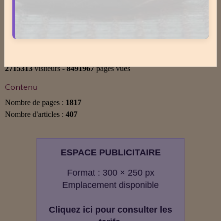
Statistiques
Aujourd'hui
885
visiteurs -
1468
pages vues
Total
2715313
visiteurs -
8491967
pages vues
Contenu
Nombre de pages :
1817
Nombre d'articles :
407
ESPACE PUBLICITAIRE
Format : 300 × 250 px
Emplacement disponible
Cliquez ici pour consulter les