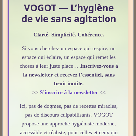
VOGOT — L’hygiène
Accueil
de vie sans agitation
Assistant VOGOT
Clarté. Simplicité. Cohérence.
Si vous cherchez un espace qui respire, un
Qui suis-je ?
espace qui éclaire, un espace qui remet les
choses à leur juste place…
Inscrivez-vous à
la newsletter et recevez l’essentiel, sans
Consultation écrite : une réponse
bruit inutile.
personnalisée à votre question.
>>
S’inscrire à la newsletter
<<
Ici, pas de dogmes, pas de recettes miracles,
Une consultation de naturopathie,
pas de discours culpabilisants. VOGOT
c’est quoi ?
propose une approche hygiéniste moderne,
accessible et réaliste, pour celles et ceux qui