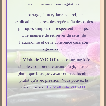
Tarifs (Encarts publicitaires)
veulent avancer sans agitation.
Je partage, à un rythme naturel, des
explications claires, des repères fiables et des
À quelle fréquence consultez-vous le site VOGOT ?
pratiques simples qui respectent le corps.
Tous les jours
Une manière de retrouver du sens, de
l’autonomie et de la cohérence dans son
Plusieurs fois par semaine
hygiène de vie.
Une fois par semaine
La
Méthode VOGOT
repose sur une idée
Une fois par mois
simple : comprendre avant d’agir, ajuster
Plus rarement
plutôt que brusquer, avancer avec lucidité
plutôt qu’avec pression. Vous pouvez la
découvrir ici :
La Méthode VOGOT
Voter
Voir les résultats