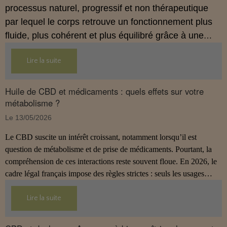
processus naturel, progressif et non thérapeutique
par lequel le corps retrouve un fonctionnement plus
fluide, plus cohérent et plus équilibré grâce à une
hygiène de vie adaptée.
Lire la suite
Huile de CBD et médicaments : quels effets sur votre
métabolisme ?
Le 13/05/2026
Le CBD suscite un intérêt croissant, notamment lorsqu’il est
question de métabolisme et de prise de médicaments. Pourtant, la
compréhension de ces interactions reste souvent floue. En 2026, le
cadre légal français impose des règles strictes : seuls les usages
externes du CBD sont autorisés. Cet article propose une mise au
point claire et accessible pour comprendre comment le CBD
Lire la suite
s’inscrit dans une démarche de prévention, sans ingestion et sans
allégations thérapeutiques.