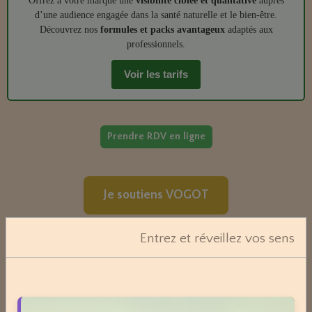
Offrez à votre marque une
visibilité ciblée et qualitative
auprès
d’une audience engagée dans la santé naturelle et le bien‑être.
Découvrez nos
formules et packs avantageux
adaptés aux
professionnels.
Voir les tarifs
Prendre RDV en ligne
Je soutiens VOGOT
Entrez et réveillez vos sens
Moteur de recherche
OK