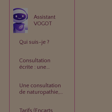
Assistant
VOGOT
Qui suis-je ?
Consultation
écrite : une
réponse
personnalisée à
Une consultation
votre question.
de naturopathie,
c’est quoi ?
Tarifs (Encarts