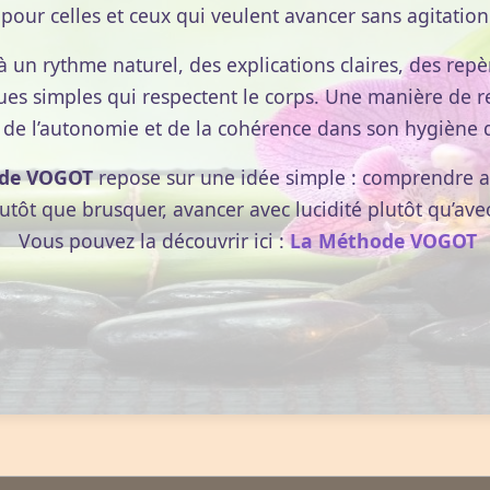
pour celles et ceux qui veulent avancer sans agitation
 peau et les muqueuses : tenir compte de l'agressivité de
à un rythme naturel, des explications claires, des repèr
u et les muqueuses. Choisir les excipients adaptés et le
ues simples qui respectent le corps. Une manière de r
 de l’autonomie et de la cohérence dans son hygiène d
 vérifier par un test cutané la tolérance aux HE (appliquer
de VOGOT
repose sur une idée simple : comprendre av
d'urgence d'essuyer l'oeil avec un coton largement imbib
lutôt que brusquer, avancer avec lucidité plutôt qu’ave
urs gouttes de cette dernière sur le globe oculaire.
Vous pouvez la découvrir ici :
La Méthode VOGOT
uriculaire, nasale, et intraveineuse ne doivent jamais
re ingérer de l'huile végétale (1 à 3 cuillères à soupe) et,
e boire d'eau.
trus sont photosensibilisantes. Ne pas s'exposer au soleil
plication ou une ingestion.
ais être appliquée sur une zone cutanée étendue