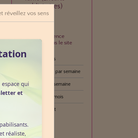
publicitaires)
et réveillez vos sens
p
À quelle fréquence
consultez-vous le site
VOGOT ?
tation
Tous les jours
Plusieurs fois par semaine
n espace qui
Une fois par semaine
letter et
Une fois par mois
Plus rarement
pabilisants.
Voter
 réaliste,