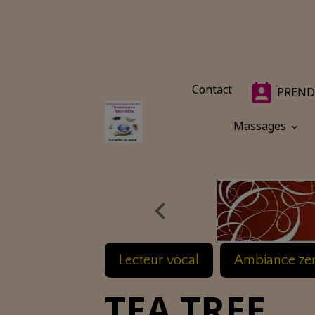
Contact
PREND
Massages
Lecteur vocal
Ambiance ze
TEA TREE