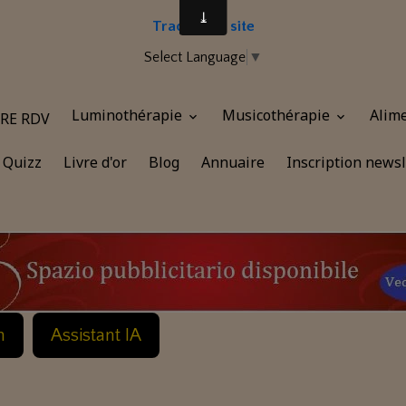
Traduire le site
Select Language
▼
Luminothérapie
Musicothérapie
Alim
RE RDV
Quizz
Livre d'or
Blog
Annuaire
Inscription newsl
n
Assistant IA