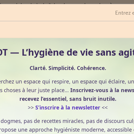
ng, gel douche), de l'alcool ou une base de crème
Entrez 
s une huile végétale, dans du miel ou dans du sucre (siro
 — L’hygiène de vie sans agi
Clarté. Simplicité. Cohérence.
l'eau, utilisées de cette manière elle peuvent entraîner
erchez un espace qui respire, un espace qui éclaire, u
moins de 3 ans.
s choses à leur juste place…
Inscrivez-vous à la news
es pour les femmes enceintes et qui allaitent. Eviter
recevez l’essentiel, sans bruit inutile.
à votre médecin aromathérapeute.
>>
S’inscrire à la newsletter
<<
tre portée aux patients présentant un terrain allergique
e dogmes, pas de recettes miracles, pas de discours cul
es potentiellement allergisantes peuvent etre présentes
pose une approche hygiéniste moderne, accessible et
itronnellol, eugénol, géraniol, d-limonène, linalol,