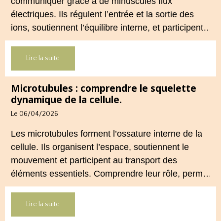
communiquer grâce à de minuscules flux
électriques. Ils régulent l’entrée et la sortie des
ions, soutiennent l’équilibre interne, et participent
à la vitalité générale. Comprendre leur rôle, aide à
mieux saisir l’importance d’un terrain cellulaire
Lire la suite
stable.
Microtubules : comprendre le squelette
dynamique de la cellule.
Le 06/04/2026
Les microtubules forment l’ossature interne de la
cellule. Ils organisent l’espace, soutiennent le
mouvement et participent au transport des
éléments essentiels. Comprendre leur rôle, permet
de mieux saisir l’importance d’un terrain cellulaire,
stable et cohérent.
Lire la suite