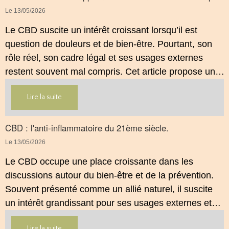
démarche de prévention, sans ingestion et sans
Le 13/05/2026
allégations thérapeutiques.
Le CBD suscite un intérêt croissant lorsqu’il est
question de douleurs et de bien‑être. Pourtant, son
rôle réel, son cadre légal et ses usages externes
restent souvent mal compris. Cet article propose une
mise au point claire, moderne et conforme à la
Lire la suite
réglementation française de 2026, afin de mieux
comprendre comment le CBD s’intègre dans une
approche globale de prévention.
CBD : l'anti-inflammatoire du 21ème siècle.
Le 13/05/2026
Le CBD occupe une place croissante dans les
discussions autour du bien‑être et de la prévention.
Souvent présenté comme un allié naturel, il suscite
un intérêt grandissant pour ses usages externes et
son interaction avec le système endocannabinoïde.
Lire la suite