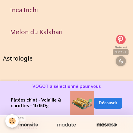
Inca Inchi
Melon du Kalahari
Pinterest
NB/Coul.
Astrologie
Bélier
VOGOT a sélectionné pour vous
Pâtées chiot - Volaille &
Découvrir
Taureau
carottes - 11x150g
SPONSORS
Gémeaux