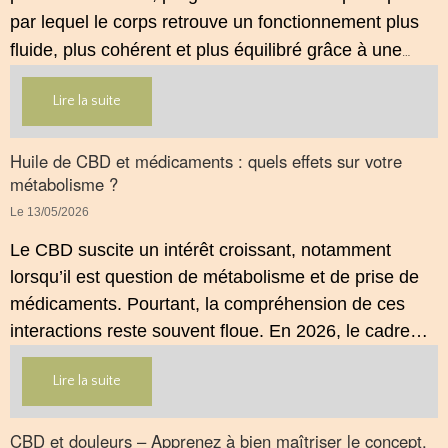
par lequel le corps retrouve un fonctionnement plus
fluide, plus cohérent et plus équilibré grâce à une
hygiène de vie adaptée.
Lire la suite
Huile de CBD et médicaments : quels effets sur votre
métabolisme ?
Le 13/05/2026
Le CBD suscite un intérêt croissant, notamment
lorsqu’il est question de métabolisme et de prise de
médicaments. Pourtant, la compréhension de ces
interactions reste souvent floue. En 2026, le cadre
légal français impose des règles strictes : seuls les
Lire la suite
usages externes du CBD sont autorisés. Cet article
propose une mise au point claire et accessible pour
comprendre comment le CBD s’inscrit dans une
CBD et douleurs – Apprenez à bien maîtriser le concept.