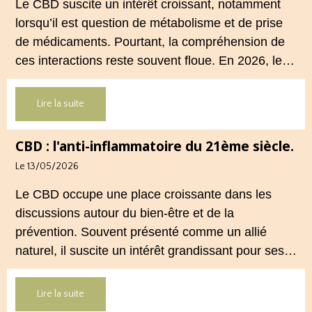
Le CBD suscite un intérêt croissant, notamment
lorsqu’il est question de métabolisme et de prise
de médicaments. Pourtant, la compréhension de
ces interactions reste souvent floue. En 2026, le
cadre légal français impose des règles strictes :
seuls les usages externes du CBD sont autorisés.
Lire la suite
Cet article propose une mise au point claire et
accessible pour comprendre comment le CBD
CBD : l'anti-inflammatoire du 21ème siècle.
s’inscrit dans une démarche de prévention, sans
Le 13/05/2026
ingestion et sans allégations thérapeutiques.
Le CBD occupe une place croissante dans les
discussions autour du bien‑être et de la
prévention. Souvent présenté comme un allié
naturel, il suscite un intérêt grandissant pour ses
usages externes et son interaction avec le
système endocannabinoïde. Cet article propose
Lire la suite
une mise au point claire, moderne et conforme à