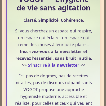
Lire la suite
Cet article propose une mise au point claire, moderne
de vie sans agitation
et conforme à la réglementation française de 2026.
La nuit n’est pas ce que vous croyez : comprendre ce qui
Clarté. Simplicité. Cohérence.
prépare réellement le réveil.
Le 08/04/2026
Si vous cherchez un espace qui respire,
un espace qui éclaire, un espace qui
La nuit n’est pas seulement un moment de repos.
remet les choses à leur juste place…
C’est une phase où le terrain se réorganise, se
décante et prépare la vitalité du lendemain.
Inscrivez-vous à la newsletter et
Pourtant, peu de personnes savent réellement ce qui
recevez l’essentiel, sans bruit inutile.
se joue dans cette période silencieuse.
>>
S’inscrire à la newsletter
<<
Ici, pas de dogmes, pas de recettes
Lire la suite
miracles, pas de discours culpabilisants.
VOGOT propose une approche
1
2
3
4
5
hygiéniste moderne, accessible et
réaliste, pour celles et ceux qui veulent
Dernières newsletters