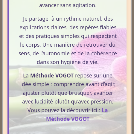
avancer sans agitation.
Newsletter #313 - juillet 2026
Je partage, à un rythme naturel, des
Newsletter #312 - juin 2026
explications claires, des repères fiables
et des pratiques simples qui respectent
Newsletter #311 - mai 2026
le corps. Une manière de retrouver du
Newsletter #310 - avril 2026
sens, de l’autonomie et de la cohérence
dans son hygiène de vie.
Newsletter #309 - mars 2026
La
Méthode VOGOT
repose sur une
ESPACE PUBLICITAIRE
idée simple : comprendre avant d’agir,
ajuster plutôt que brusquer, avancer
Format : 300 × 600 px
Emplacement disponible
avec lucidité plutôt qu’avec pression.
Vous pouvez la découvrir ici :
La
Cliquez ici pour consulter les
Méthode VOGOT
tarifs.