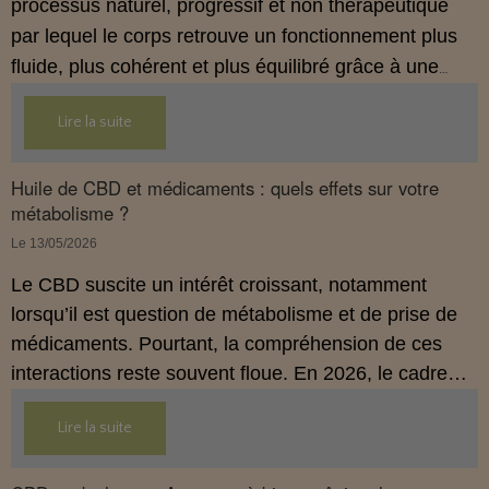
processus naturel, progressif et non thérapeutique
par lequel le corps retrouve un fonctionnement plus
fluide, plus cohérent et plus équilibré grâce à une
hygiène de vie adaptée.
Lire la suite
Huile de CBD et médicaments : quels effets sur votre
métabolisme ?
Le 13/05/2026
Le CBD suscite un intérêt croissant, notamment
lorsqu’il est question de métabolisme et de prise de
médicaments. Pourtant, la compréhension de ces
interactions reste souvent floue. En 2026, le cadre
légal français impose des règles strictes : seuls les
Lire la suite
usages externes du CBD sont autorisés. Cet article
propose une mise au point claire et accessible pour