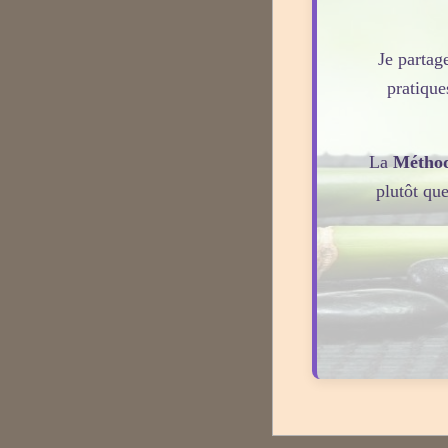
Je partage
pratique
La
Métho
plutôt qu