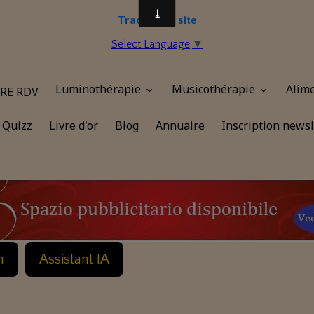
Traduire le site
Select Language
▼
Luminothérapie
Musicothérapie
Alim
RE RDV
Quizz
Livre d'or
Blog
Annuaire
Inscription newsl
n
Assistant IA