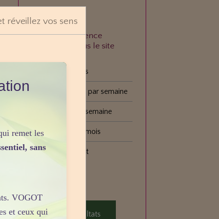
et réveillez vos sens
À quelle fréquence
consultez-vous le site
VOGOT ?
Tous les jours
ation
Plusieurs fois par semaine
Une fois par semaine
Une fois par mois
qui remet les
sentiel, sans
Plus rarement
Voter
sants. VOGOT
es et ceux qui
Voir les résultats