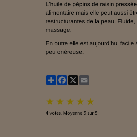
L'huile de pépins de raisin
pressée 
alimentaire mais elle peut aussi êt
restructurantes de la peau. Fluide,
massage.
En outre elle est aujourd'hui facile
peu onéreuse.
Partager
Facebook
X
Email
★
★
★
★
★
4
votes. Moyenne
5
sur 5.