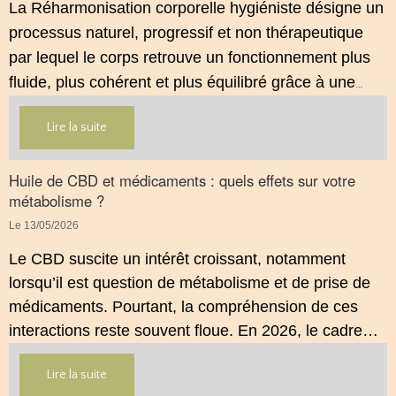
La Réharmonisation corporelle hygiéniste désigne un
processus naturel, progressif et non thérapeutique
par lequel le corps retrouve un fonctionnement plus
fluide, plus cohérent et plus équilibré grâce à une
hygiène de vie adaptée.
Lire la suite
Huile de CBD et médicaments : quels effets sur votre
métabolisme ?
Le 13/05/2026
Le CBD suscite un intérêt croissant, notamment
lorsqu’il est question de métabolisme et de prise de
médicaments. Pourtant, la compréhension de ces
interactions reste souvent floue. En 2026, le cadre
légal français impose des règles strictes : seuls les
Lire la suite
usages externes du CBD sont autorisés. Cet article