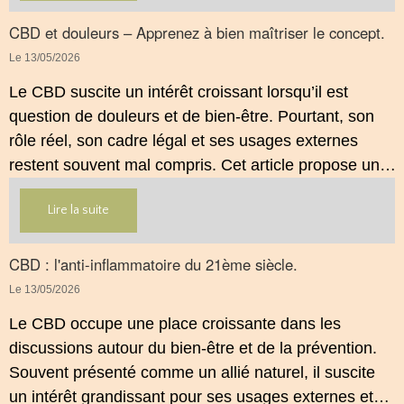
propose une mise au point claire et accessible pour
comprendre comment le CBD s’inscrit dans une
CBD et douleurs – Apprenez à bien maîtriser le concept.
démarche de prévention, sans ingestion et sans
Le 13/05/2026
allégations thérapeutiques.
Le CBD suscite un intérêt croissant lorsqu’il est
question de douleurs et de bien‑être. Pourtant, son
rôle réel, son cadre légal et ses usages externes
restent souvent mal compris. Cet article propose une
mise au point claire, moderne et conforme à la
Lire la suite
réglementation française de 2026, afin de mieux
comprendre comment le CBD s’intègre dans une
approche globale de prévention.
CBD : l'anti-inflammatoire du 21ème siècle.
Le 13/05/2026
Le CBD occupe une place croissante dans les
discussions autour du bien‑être et de la prévention.
Souvent présenté comme un allié naturel, il suscite
un intérêt grandissant pour ses usages externes et