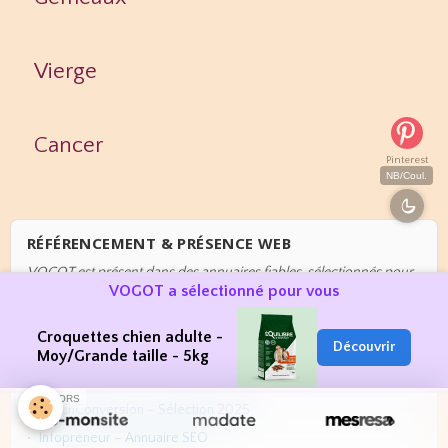
Vierge
Cancer
Pinterest
NB/Coul.
RÉFÉRENCEMENT & PRÉSENCE WEB
VOGOT est présent dans des annuaires fiables, sélectionnés pour
VOGOT a sélectionné pour vous
leur qualité et leur cohérence :
Maxannu – Bien-être
Croquettes chien adulte -
Découvrir
NosAvis – Naturopathes
Moy/Grande taille - 5kg
AjoutezVotreSite
SPONSORS
ReachConversion – Sélection 2025
Infopreneur – Annuaire SEO