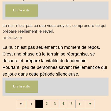
son interaction avec le système endocannabinoïde.
Lire la suite
Cet article propose une mise au point claire, moderne
et conforme à la réglementation française de 2026.
La nuit n’est pas ce que vous croyez : comprendre ce qui
prépare réellement le réveil.
Le 08/04/2026
La nuit n’est pas seulement un moment de repos.
C’est une phase où le terrain se réorganise, se
décante et prépare la vitalité du lendemain.
Pourtant, peu de personnes savent réellement ce qui
se joue dans cette période silencieuse.
Lire la suite
1
2
3
4
5