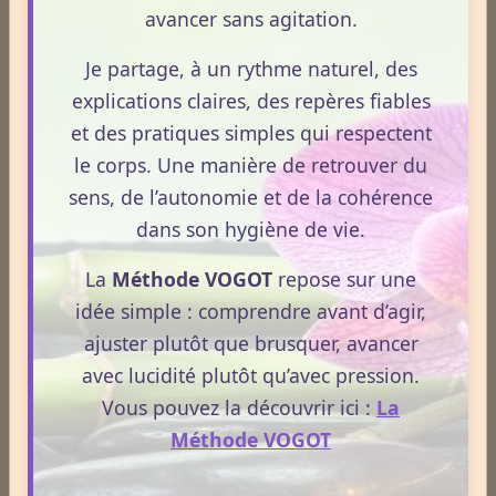
avancer sans agitation.
Voter
Voir les résultats
Je partage, à un rythme naturel, des
explications claires, des repères fiables
Statistiques
et des pratiques simples qui respectent
le corps. Une manière de retrouver du
Aujourd'hui
sens, de l’autonomie et de la cohérence
335
visiteurs -
509
pages vues
dans son hygiène de vie.
Total
2717936
visiteurs -
8498054
pages vues
La
Méthode VOGOT
repose sur une
idée simple : comprendre avant d’agir,
Contenu
ajuster plutôt que brusquer, avancer
Nombre de pages :
1817
Nombre d'articles :
407
avec lucidité plutôt qu’avec pression.
Vous pouvez la découvrir ici :
La
Méthode VOGOT
ESPACE PUBLICITAIRE