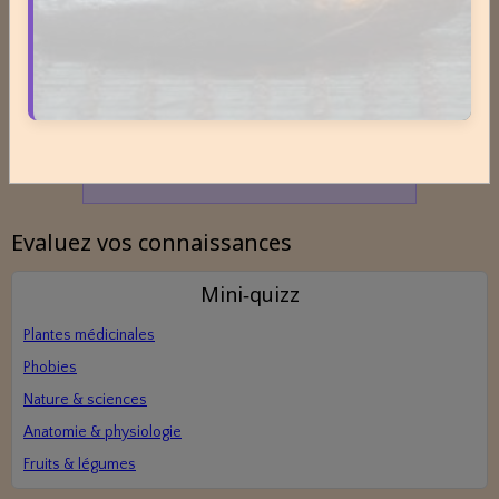
Format : 300 × 250 px
Emplacement disponible
Cliquez ici pour consulter les
tarifs.
Evaluez vos connaissances
Mini‑quizz
Plantes médicinales
Phobies
Nature & sciences
Anatomie & physiologie
Fruits & légumes