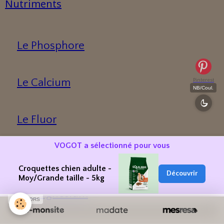
Nutriments
Le Phosphore
Le Calcium
Pinterest
NB/Coul.
Le Fluor
VOGOT a sélectionné pour vous
Le Fer
Croquettes chien adulte -
Découvrir
Moy/Grande taille - 5kg
Le Magnésium
SPONSORS