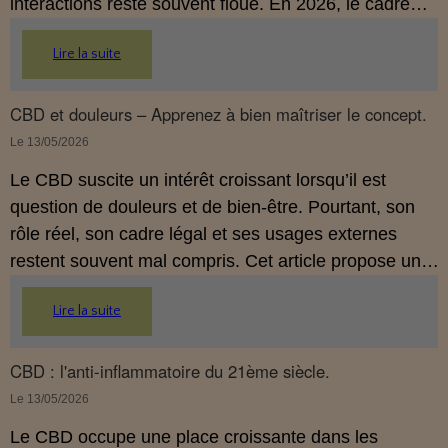
interactions reste souvent floue. En 2026, le cadre
légal français impose des règles strictes : seuls les
Lire la suite
usages externes du CBD sont autorisés. Cet article
propose une mise au point claire et accessible pour
comprendre comment le CBD s’inscrit dans une
CBD et douleurs – Apprenez à bien maîtriser le concept.
démarche de prévention, sans ingestion et sans
Le 13/05/2026
allégations thérapeutiques.
Le CBD suscite un intérêt croissant lorsqu’il est
question de douleurs et de bien‑être. Pourtant, son
rôle réel, son cadre légal et ses usages externes
restent souvent mal compris. Cet article propose une
mise au point claire, moderne et conforme à la
Lire la suite
réglementation française de 2026, afin de mieux
comprendre comment le CBD s’intègre dans une
approche globale de prévention.
CBD : l'anti-inflammatoire du 21ème siècle.
Le 13/05/2026
Le CBD occupe une place croissante dans les