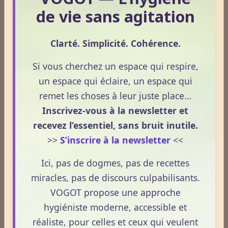
maîtriser le concept.
de vie sans agitation
Cet article propose une mise au point claire et
Le 13/05/2026
accessible pour comprendre comment le CBD
s’inscrit dans une démarche de prévention, sans
Clarté. Simplicité. Cohérence.
Le CBD suscite un intérêt croissant lorsqu’il est
ingestion et sans allégations thérapeutiques.
question de douleurs et de bien‑être. Pourtant,
Si vous cherchez un espace qui respire,
son rôle réel, son cadre légal et ses usages
un espace qui éclaire, un espace qui
externes restent souvent mal compris. Cet article
remet les choses à leur juste place…
propose une mise au point claire, moderne et
CBD : l'anti-inflammatoire du 21ème siècle.
Inscrivez-vous à la newsletter et
conforme à la réglementation française de 2026,
recevez l’essentiel, sans bruit inutile.
afin de mieux comprendre comment le CBD
Le 13/05/2026
>>
S’inscrire à la newsletter
<<
s’intègre dans une approche globale de
Le CBD occupe une place croissante dans les
prévention.
discussions autour du bien‑être et de la
Ici, pas de dogmes, pas de recettes
prévention. Souvent présenté comme un allié
miracles, pas de discours culpabilisants.
naturel, il suscite un intérêt grandissant pour ses
VOGOT propose une approche
usages externes et son interaction avec le
hygiéniste moderne, accessible et
Télomères : comprendre les horloges
système endocannabinoïde. Cet article propose
réaliste, pour celles et ceux qui veulent
biologiques du vieillissement.
une mise au point claire, moderne et conforme à