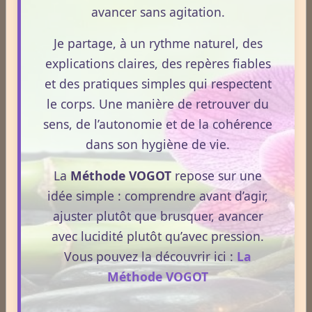
avancer sans agitation.
Le 06/04/2026
la réglementation française de 2026.
Je partage, à un rythme naturel, des
Les télomères protègent l’ADN et régulent le
rythme du vieillissement cellulaire. Leur longueur
explications claires, des repères fiables
influence la vitalité, la régénération et la stabilité
et des pratiques simples qui respectent
du terrain. Comprendre leur rôle, permet d’adopter
le corps. Une manière de retrouver du
une hygiène de vie plus cohérente et plus
sens, de l’autonomie et de la cohérence
préventive.
dans son hygiène de vie.
Partager
Facebook
X
Email
La
Méthode VOGOT
repose sur une
idée simple : comprendre avant d’agir,
★
★
★
★
★
ajuster plutôt que brusquer, avancer
avec lucidité plutôt qu’avec pression.
1
vote. Moyenne
5
sur 5.
Vous pouvez la découvrir ici :
La
Ajouter un commentaire
Méthode VOGOT
Nom