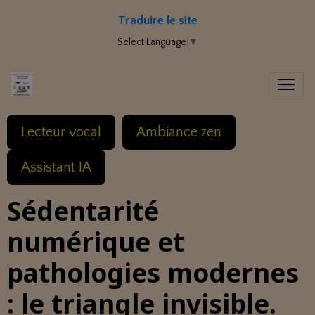
Traduire le site
Select Language
▼
Lecteur vocal
Ambiance zen
Assistant IA
Sédentarité
numérique et
pathologies modernes
: le triangle invisible.