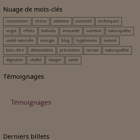
Nuage de mots-clés
consommer
stress
vitamine
sommeil
techniques
vogot
effets
individu
immunité
nutrition
naturopathe
santé naturelle
energie
blog
hygiénisme
naturel
bien-être
alimentation
prévention
terrain
naturopathie
digestion
vitalité
danger
santé
Témoignages
Témoignages
Derniers billets