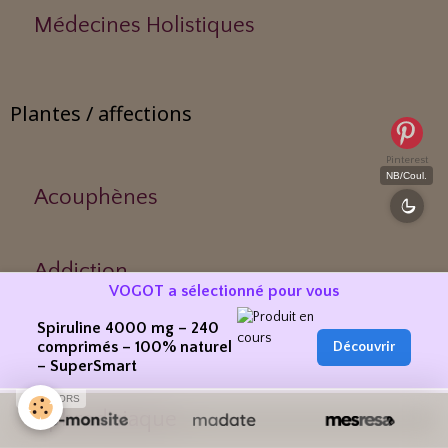
Médecines Holistiques
Plantes / affections
Pinterest
NB/Coul.
Acouphènes
Addiction
VOGOT a sélectionné pour vous
Spiruline 4000 mg – 240
Allergies
comprimés – 100% naturel
Découvrir
– SuperSmart
SPONSORS
Aphrodisiaque