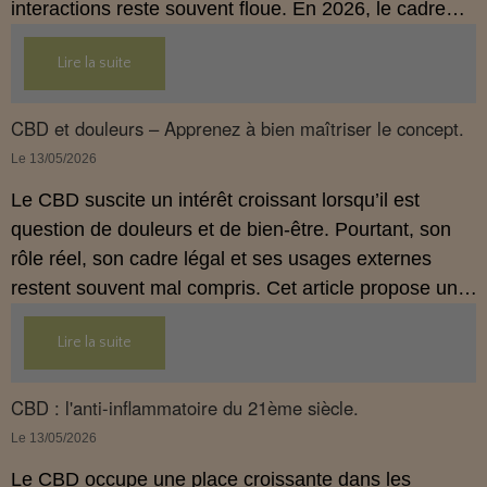
interactions reste souvent floue. En 2026, le cadre
légal français impose des règles strictes : seuls les
Lire la suite
usages externes du CBD sont autorisés. Cet article
propose une mise au point claire et accessible pour
comprendre comment le CBD s’inscrit dans une
CBD et douleurs – Apprenez à bien maîtriser le concept.
démarche de prévention, sans ingestion et sans
Le 13/05/2026
allégations thérapeutiques.
Le CBD suscite un intérêt croissant lorsqu’il est
question de douleurs et de bien‑être. Pourtant, son
rôle réel, son cadre légal et ses usages externes
restent souvent mal compris. Cet article propose une
mise au point claire, moderne et conforme à la
Lire la suite
réglementation française de 2026, afin de mieux
comprendre comment le CBD s’intègre dans une
approche globale de prévention.
CBD : l'anti-inflammatoire du 21ème siècle.
Le 13/05/2026
Le CBD occupe une place croissante dans les