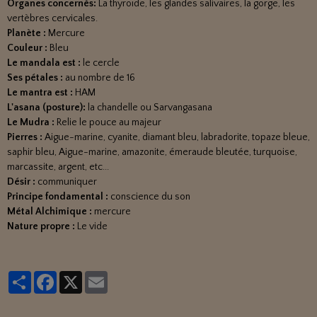
Organes concernés:
La thyroïde, les glandes salivaires, la gorge, les
vertèbres cervicales.
Planète :
Mercure
Couleur :
Bleu
Le mandala est :
le cercle
Ses pétales :
au nombre de 16
Le mantra est :
HAM
L'asana (posture):
la chandelle ou Sarvangasana
Le Mudra :
Relie le pouce au majeur
Pierres :
Aigue-marine, cyanite, diamant bleu, labradorite, topaze bleue,
saphir bleu, Aigue-marine, amazonite, émeraude bleutée, turquoise,
marcassite, argent, etc...
Désir :
communiquer
Principe fondamental :
conscience du son
Métal Alchimique :
mercure
Nature propre :
Le vide
Partager
Facebook
X
Email