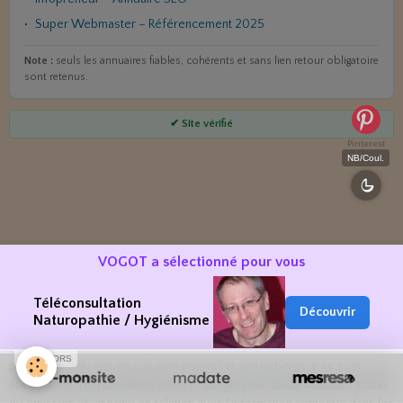
Super Webmaster – Référencement 2025
Note :
seuls les annuaires fiables, cohérents et sans lien retour obligatoire
sont retenus.
✔ Site vérifié
Pinterest
NB/Coul.
VOGOT a sélectionné pour vous
Téléconsultation
Les renseignements et opinions cités dans toutes les pages de ce site
Découvrir
Naturopathie / Hygiénisme
web ne sont donnés que pour votre information. Ils ne doivent pas être
substitués à un avis thérapeutique éclairé. VOGOT© (ou le
SPONSORS
propriétaire du site en son nom propre) et son hébergeur ne sont
aucunement responsables envers l'usager pour toute décision, action