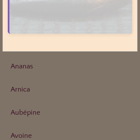
Phytothérapie
Aloe vera
Ananas
Arnica
Aubépine
Avoine