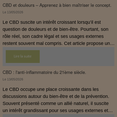
comprendre comment le CBD s’inscrit dans une
CBD et douleurs – Apprenez à bien maîtriser le concept.
démarche de prévention, sans ingestion et sans
Le 13/05/2026
allégations thérapeutiques.
Le CBD suscite un intérêt croissant lorsqu’il est
question de douleurs et de bien‑être. Pourtant, son
rôle réel, son cadre légal et ses usages externes
restent souvent mal compris. Cet article propose une
mise au point claire, moderne et conforme à la
Lire la suite
réglementation française de 2026, afin de mieux
comprendre comment le CBD s’intègre dans une
approche globale de prévention.
CBD : l'anti-inflammatoire du 21ème siècle.
Le 13/05/2026
Le CBD occupe une place croissante dans les
discussions autour du bien‑être et de la prévention.
Souvent présenté comme un allié naturel, il suscite
un intérêt grandissant pour ses usages externes et