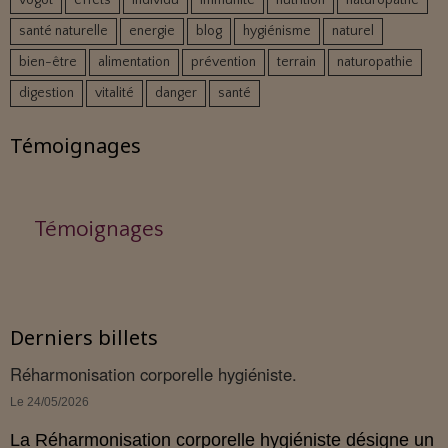
vogot
effets
individu
immunité
nutrition
naturopathe
santé naturelle
energie
blog
hygiénisme
naturel
bien-être
alimentation
prévention
terrain
naturopathie
digestion
vitalité
danger
santé
Témoignages
Témoignages
Derniers billets
Réharmonisation corporelle hygiéniste.
Le 24/05/2026
La Réharmonisation corporelle hygiéniste désigne un