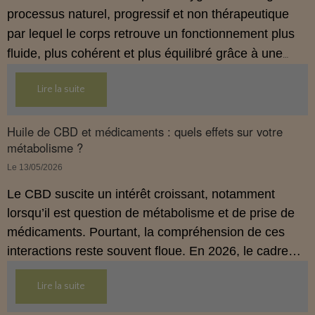
processus naturel, progressif et non thérapeutique
par lequel le corps retrouve un fonctionnement plus
fluide, plus cohérent et plus équilibré grâce à une
hygiène de vie adaptée.
Lire la suite
Huile de CBD et médicaments : quels effets sur votre
métabolisme ?
Le 13/05/2026
Le CBD suscite un intérêt croissant, notamment
lorsqu’il est question de métabolisme et de prise de
médicaments. Pourtant, la compréhension de ces
interactions reste souvent floue. En 2026, le cadre
légal français impose des règles strictes : seuls les
Lire la suite
usages externes du CBD sont autorisés. Cet article
propose une mise au point claire et accessible pour