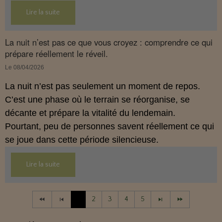
son interaction avec le système endocannabinoïde.
Lire la suite
Cet article propose une mise au point claire, moderne
et conforme à la réglementation française de 2026.
La nuit n’est pas ce que vous croyez : comprendre ce qui
prépare réellement le réveil.
Le 08/04/2026
La nuit n’est pas seulement un moment de repos.
C’est une phase où le terrain se réorganise, se
décante et prépare la vitalité du lendemain.
Pourtant, peu de personnes savent réellement ce qui
se joue dans cette période silencieuse.
Lire la suite
1
2
3
4
5