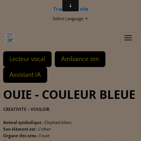
Traduire le site
Select Language
▼
Lecteur vocal
Ambiance zen
Assistant IA
OUIE - COULEUR BLEUE
CREATIVITE - VOULOIR
Animal symbolique :
Elephant blanc
Son élément est :
L'ether
Organe des sens :
l'ouie