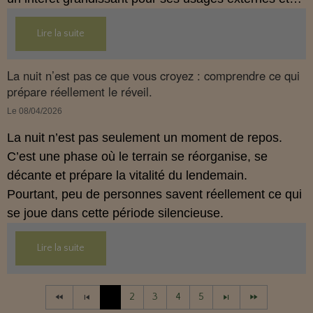
son interaction avec le système endocannabinoïde.
Lire la suite
Cet article propose une mise au point claire, moderne
et conforme à la réglementation française de 2026.
La nuit n’est pas ce que vous croyez : comprendre ce qui
prépare réellement le réveil.
Le 08/04/2026
La nuit n’est pas seulement un moment de repos.
C’est une phase où le terrain se réorganise, se
décante et prépare la vitalité du lendemain.
Pourtant, peu de personnes savent réellement ce qui
se joue dans cette période silencieuse.
Lire la suite
1
2
3
4
5