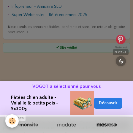
Infopreneur – Annuaire SEO
Super Webmaster – Référencement 2025
Note :
seuls les annuaires fiables, cohérents et sans lien retour obligatoire
sont retenus.
Pinterest
✔ Site vérifié
NB/Coul.
VOGOT a sélectionné pour vous
Pâtées chien adulte -
Volaille & petits pois -
Découvrir
9x300g
Les renseignements et opinions cités dans toutes les pages de ce site
web ne sont donnés que pour votre information. Ils ne doivent pas être
SPONSORS
substitués à un avis thérapeutique éclairé. VOGOT© (ou le
propriétaire du site en son nom propre) et son hébergeur ne sont