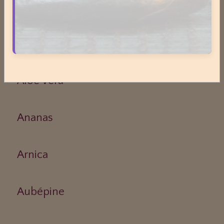
Phytothérapie
Aloe vera
Ananas
Arnica
Aubépine