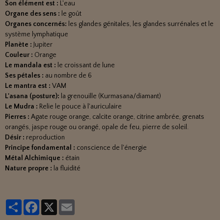
Son élément est :
L'eau
Organe des sens :
le goût
Organes concernés:
les glandes génitales, les glandes surrénales et le
système lymphatique
Planète :
Jupiter
Couleur :
Orange
Le mandala est :
le croissant de lune
Ses pétales :
au nombre de 6
Le mantra est :
VAM
L'asana (posture):
la grenouille (Kurmasana/diamant)
Le Mudra :
Relie le pouce à l'auriculaire
Pierres :
Agate rouge orange, calcite orange, citrine ambrée, grenats
orangés, jaspe rouge ou orangé, opale de feu, pierre de soleil.
Désir :
reproduction
Principe fondamental :
conscience de l'énergie
Métal Alchimique :
étain
Nature propre :
la fluidité
Partager
Facebook
X
Email