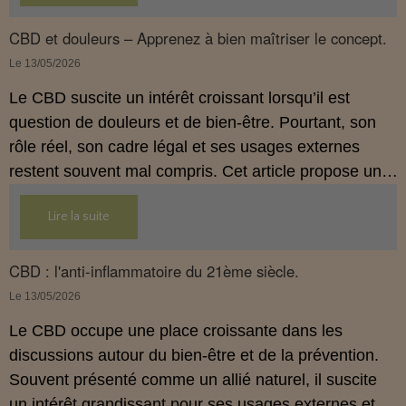
propose une mise au point claire et accessible pour
comprendre comment le CBD s’inscrit dans une
CBD et douleurs – Apprenez à bien maîtriser le concept.
démarche de prévention, sans ingestion et sans
Le 13/05/2026
allégations thérapeutiques.
Le CBD suscite un intérêt croissant lorsqu’il est
question de douleurs et de bien‑être. Pourtant, son
rôle réel, son cadre légal et ses usages externes
restent souvent mal compris. Cet article propose une
mise au point claire, moderne et conforme à la
Lire la suite
réglementation française de 2026, afin de mieux
comprendre comment le CBD s’intègre dans une
approche globale de prévention.
CBD : l'anti-inflammatoire du 21ème siècle.
Le 13/05/2026
Le CBD occupe une place croissante dans les
discussions autour du bien‑être et de la prévention.
Souvent présenté comme un allié naturel, il suscite
un intérêt grandissant pour ses usages externes et