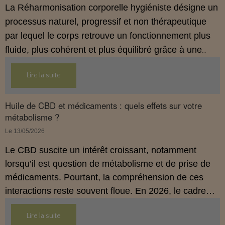
La Réharmonisation corporelle hygiéniste désigne un
processus naturel, progressif et non thérapeutique
par lequel le corps retrouve un fonctionnement plus
fluide, plus cohérent et plus équilibré grâce à une
hygiène de vie adaptée.
Lire la suite
Huile de CBD et médicaments : quels effets sur votre
métabolisme ?
Le 13/05/2026
Le CBD suscite un intérêt croissant, notamment
lorsqu’il est question de métabolisme et de prise de
médicaments. Pourtant, la compréhension de ces
interactions reste souvent floue. En 2026, le cadre
légal français impose des règles strictes : seuls les
Lire la suite
usages externes du CBD sont autorisés. Cet article