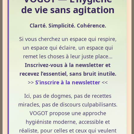
de vie sans agitation
Voter
Voir les résultats
Clarté. Simplicité. Cohérence.
Statistiques
Si vous cherchez un espace qui respire,
un espace qui éclaire, un espace qui
Aujourd'hui
remet les choses à leur juste place…
601
visiteurs -
1036
pages vues
Inscrivez-vous à la newsletter et
Total
recevez l’essentiel, sans bruit inutile.
2717317
visiteurs -
8496555
pages vues
>>
S’inscrire à la newsletter
<<
Contenu
Ici, pas de dogmes, pas de recettes
Nombre de pages :
1817
Nombre d'articles :
407
miracles, pas de discours culpabilisants.
VOGOT propose une approche
hygiéniste moderne, accessible et
ESPACE PUBLICITAIRE
réaliste, pour celles et ceux qui veulent