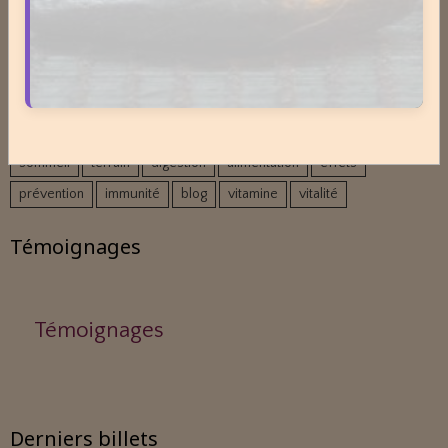
Nuage de mots-clés
stress
naturel
individu
energie
consommer
vogot
naturopathie
techniques
naturopathe
bien-être
hygiénisme
santé naturelle
nutrition
danger
santé
sommeil
terrain
digestion
alimentation
effets
prévention
immunité
blog
vitamine
vitalité
Témoignages
Témoignages
Derniers billets