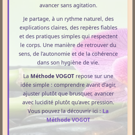
Format : 300 × 250 px
avancer sans agitation.
Emplacement disponible
Je partage, à un rythme naturel, des
Cliquez ici pour consulter les
explications claires, des repères fiables
tarifs.
et des pratiques simples qui respectent
le corps. Une manière de retrouver du
sens, de l’autonomie et de la cohérence
dans son hygiène de vie.
Evaluez vos connaissances
La
Méthode VOGOT
repose sur une
Mini‑quizz
idée simple : comprendre avant d’agir,
ajuster plutôt que brusquer, avancer
Plantes médicinales
avec lucidité plutôt qu’avec pression.
Phobies
Vous pouvez la découvrir ici :
La
Nature & sciences
Méthode VOGOT
Anatomie & physiologie
Fruits & légumes