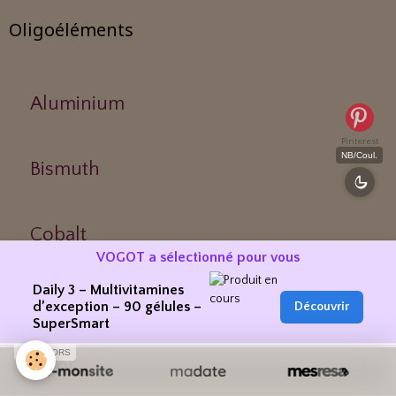
Oligoéléments
Aluminium
Pinterest
NB/Coul.
Bismuth
Cobalt
VOGOT a sélectionné pour vous
Daily 3 – Multivitamines
Cuivre
d’exception – 90 gélules –
Découvrir
SuperSmart
SPONSORS
Fluor