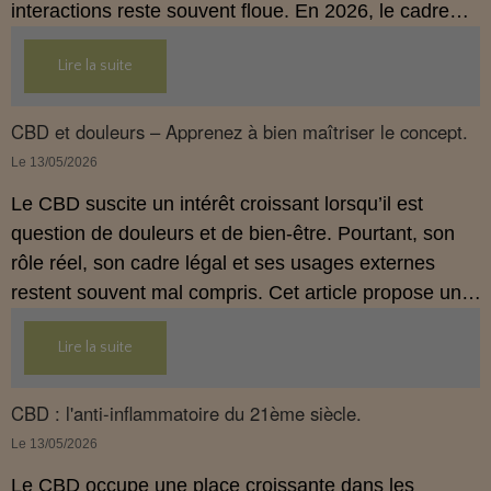
interactions reste souvent floue. En 2026, le cadre
légal français impose des règles strictes : seuls les
Lire la suite
usages externes du CBD sont autorisés. Cet article
propose une mise au point claire et accessible pour
comprendre comment le CBD s’inscrit dans une
CBD et douleurs – Apprenez à bien maîtriser le concept.
démarche de prévention, sans ingestion et sans
Le 13/05/2026
allégations thérapeutiques.
Le CBD suscite un intérêt croissant lorsqu’il est
question de douleurs et de bien‑être. Pourtant, son
rôle réel, son cadre légal et ses usages externes
restent souvent mal compris. Cet article propose une
mise au point claire, moderne et conforme à la
Lire la suite
réglementation française de 2026, afin de mieux
comprendre comment le CBD s’intègre dans une
approche globale de prévention.
CBD : l'anti-inflammatoire du 21ème siècle.
Le 13/05/2026
Le CBD occupe une place croissante dans les