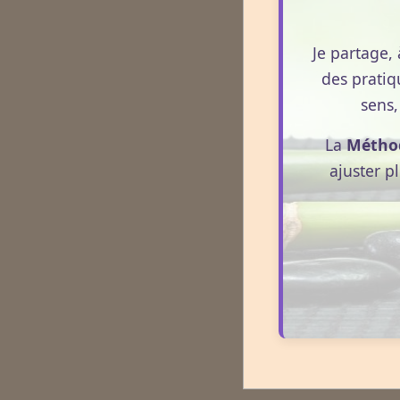
Je partage, 
des pratiq
sens,
La
Métho
ajuster p