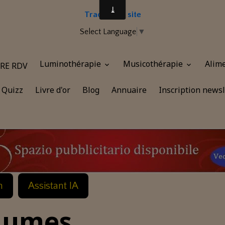
Traduire le site
Select Language
▼
Luminothérapie
Musicothérapie
Alim
RE RDV
Quizz
Livre d'or
Blog
Annuaire
Inscription newsl
n
Assistant IA
égumes