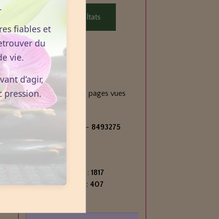
.
Voir les résultats
es fiables et
etrouver du
e vie.
Statistiques
ant d’agir,
Aujourd'hui
c pression.
229
visiteurs -
293
pages vues
Total
2716020
visiteurs -
8493275
pages vues
Contenu
Nombre de pages :
1817
Nombre d'articles :
407