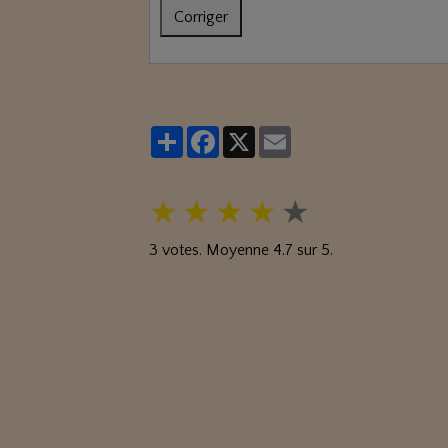
Corriger
Partager
Facebook
X
Email
★
★
★
★
★
3
votes. Moyenne
4.7
sur 5.