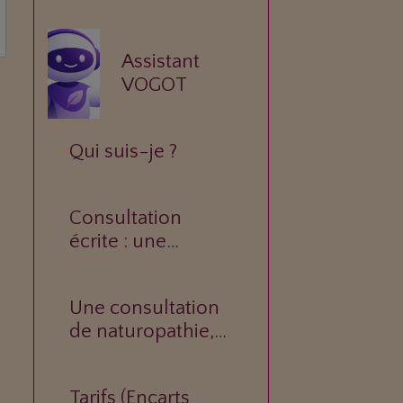
Assistant
VOGOT
Qui suis-je ?
Consultation
écrite : une
réponse
personnalisée à
Une consultation
votre question.
de naturopathie,
c’est quoi ?
Tarifs (Encarts