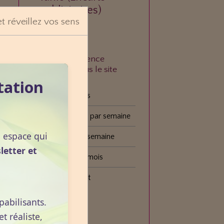
publicitaires)
et réveillez vos sens
À quelle fréquence
consultez-vous le site
VOGOT ?
tation
Tous les jours
Plusieurs fois par semaine
n espace qui
Une fois par semaine
letter et
Une fois par mois
Plus rarement
pabilisants.
Voter
 réaliste,