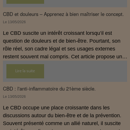
propose une mise au point claire et accessible pour
comprendre comment le CBD s’inscrit dans une
CBD et douleurs – Apprenez à bien maîtriser le concept.
démarche de prévention, sans ingestion et sans
Le 13/05/2026
allégations thérapeutiques.
Le CBD suscite un intérêt croissant lorsqu’il est
question de douleurs et de bien‑être. Pourtant, son
rôle réel, son cadre légal et ses usages externes
restent souvent mal compris. Cet article propose une
mise au point claire, moderne et conforme à la
Lire la suite
réglementation française de 2026, afin de mieux
comprendre comment le CBD s’intègre dans une
approche globale de prévention.
CBD : l'anti-inflammatoire du 21ème siècle.
Le 13/05/2026
Le CBD occupe une place croissante dans les
discussions autour du bien‑être et de la prévention.
Souvent présenté comme un allié naturel, il suscite