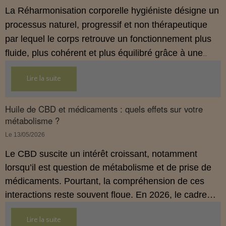
La Réharmonisation corporelle hygiéniste désigne un
processus naturel, progressif et non thérapeutique
par lequel le corps retrouve un fonctionnement plus
fluide, plus cohérent et plus équilibré grâce à une
hygiène de vie adaptée.
Lire la suite
Huile de CBD et médicaments : quels effets sur votre
métabolisme ?
Le 13/05/2026
Le CBD suscite un intérêt croissant, notamment
lorsqu’il est question de métabolisme et de prise de
médicaments. Pourtant, la compréhension de ces
interactions reste souvent floue. En 2026, le cadre
légal français impose des règles strictes : seuls les
Lire la suite
usages externes du CBD sont autorisés. Cet article