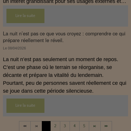
un intérêt grandissant pour ses usages externes et
son interaction avec le système endocannabinoïde.
Lire la suite
Cet article propose une mise au point claire, moderne
et conforme à la réglementation française de 2026.
La nuit n’est pas ce que vous croyez : comprendre ce qui
prépare réellement le réveil.
Le 08/04/2026
La nuit n’est pas seulement un moment de repos.
C’est une phase où le terrain se réorganise, se
décante et prépare la vitalité du lendemain.
Pourtant, peu de personnes savent réellement ce qui
se joue dans cette période silencieuse.
Lire la suite
1
2
3
4
5