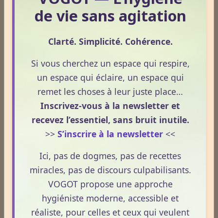
Amérique Latine aurait des
de vie sans agitation
effets hypoglycémiants (baisse du taux de sucre
sanguin), hypotenseurs (baisse de la tension
Clarté. Simplicité. Cohérence.
artérielle) et réduirait la fertilité. Depuis, de nouvelles
études ont apporté la preuve de l'innocuité des
Si vous cherchez un espace qui respire,
glycosides du stévia, une fois purifiés. Finalement,
un espace qui éclaire, un espace qui
leur usage en qualité d'édulcorants intenses a été
remet les choses à leur juste place…
approuvé par la FDA progressivement en 2008 et
Inscrivez-vous à la newsletter et
2009. Le comité mixte d'experts internationaux
recevez l’essentiel, sans bruit inutile.
FAO/OMS sur les additifs alimentaires (JECFA) a fixé
>>
S’inscrire à la newsletter
<<
en juin 2008 une Dose Journalière Admissible (DJA -
Ici, pas de dogmes, pas de recettes
dose pouvant être consommée quotidiennement sans
miracles, pas de discours culpabilisants.
effets indésirables pour la santé) de 4 mg par kilo de
VOGOT propose une approche
poids et par jour (par exemple, 240 mg par jour si on
hygiéniste moderne, accessible et
pèse 60 kilos).
réaliste, pour celles et ceux qui veulent