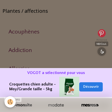
Plantes / affections
Acouphènes
Pinterest
NB/Coul.
Addiction
Allergies
VOGOT a sélectionné pour vous
Croquettes chien adulte -
Aphrodisiaque
Découvrir
Moy/Grande taille - 5kg
SPONSORS
Asthme