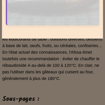
ou 4 semaines, les niveaux de glycémie ou de
tension artérielle n'ont pas été modifiés. Suite à ces
avis, un texte législatif français a autorisé
provisoirement pour 2 ans l'usage du rébaudioside A
dans une série de denrées alimentaires, y compris
les édulcorants de table : boissons diverses, desserts
à base de lait, oeufs, fruits, ou céréales, confiseries…
En l'état actuel des connaissances, l'Afssa émet
toutefois une recommandation : éviter de chauffer le
rébaudioside A au-delà de 100 à 120°C. En clair, ne
pas l'utiliser dans les gâteaux qui cuisent au four,
généralement à plus de 180°C.
Sous-pages :