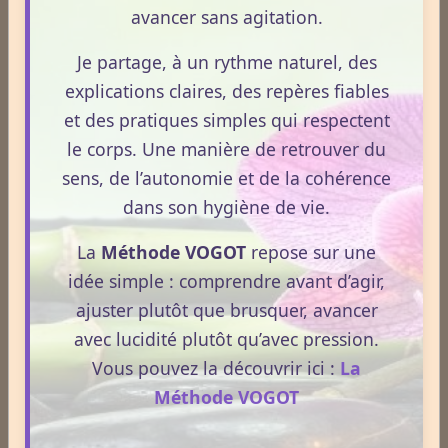
En France, le rébaudioside A, premier édulcorant
avancer sans agitation.
à base de stévia
Je partage, à un rythme naturel, des
La possibilité pour la France d'autoriser un nouvel
explications claires, des repères fiables
édulcorant est soumise à la réglementation
et des pratiques simples qui respectent
européenne, la Directive européenne 94/35/CE.
le corps. Une manière de retrouver du
Chaque édulcorant, considéré comme additif
sens, de l’autonomie et de la cohérence
alimentaire, bénéficie d'un numéro de code européen
dans son hygiène de vie.
(E950 à 962) et d'une DJA. Sollicitée à plusieurs
La
Méthode VOGOT
repose sur une
reprises, l'Agence Française de Sécurité Sanitaire
idée simple : comprendre avant d’agir,
des Aliments (Afssa) a émis le 11 septembre 2008,
puis le 11 décembre 2009, deux avis positifs quant à
ajuster plutôt que brusquer, avancer
l'usage du rébaudioside A3. En effet, si des doutes
avec lucidité plutôt qu’avec pression.
persistent sur les effets pharmacologiques de la
Vous pouvez la découvrir ici :
La
stévia, le rebaudioside purifié ne pose pas ce
Méthode VOGOT
problème. Dans deux études où des volontaires ont
reçu 1000 mg de rébaudioside A par jour, pendant 16