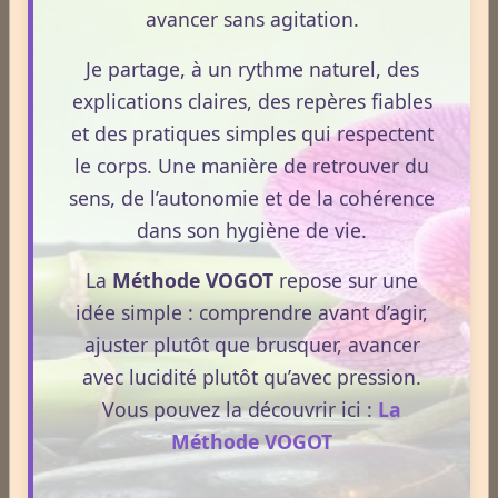
comprendre comment le CBD s’inscrit dans une
CBD et douleurs – Apprenez à bien maîtriser le concept.
avancer sans agitation.
démarche de prévention, sans ingestion et sans
Le 13/05/2026
Je partage, à un rythme naturel, des
allégations thérapeutiques.
Le CBD suscite un intérêt croissant lorsqu’il est
explications claires, des repères fiables
question de douleurs et de bien‑être. Pourtant, son
et des pratiques simples qui respectent
rôle réel, son cadre légal et ses usages externes
le corps. Une manière de retrouver du
restent souvent mal compris. Cet article propose une
sens, de l’autonomie et de la cohérence
mise au point claire, moderne et conforme à la
dans son hygiène de vie.
Lire la suite
réglementation française de 2026, afin de mieux
comprendre comment le CBD s’intègre dans une
La
Méthode VOGOT
repose sur une
approche globale de prévention.
CBD : l'anti-inflammatoire du 21ème siècle.
idée simple : comprendre avant d’agir,
Le 13/05/2026
ajuster plutôt que brusquer, avancer
Le CBD occupe une place croissante dans les
avec lucidité plutôt qu’avec pression.
discussions autour du bien‑être et de la prévention.
Vous pouvez la découvrir ici :
La
Souvent présenté comme un allié naturel, il suscite
Méthode VOGOT
un intérêt grandissant pour ses usages externes et
son interaction avec le système endocannabinoïde.