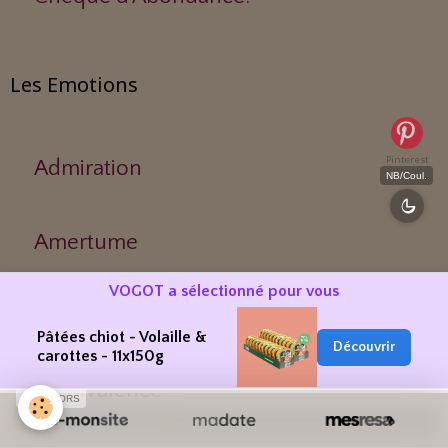
Les Emotions
Pinterest
Admiration
NB/Coul.
Amertume
VOGOT a sélectionné pour vous
Agitation
Pâtées chiot - Volaille &
Découvrir
carottes - 11x150g
Ambivalence
SPONSORS