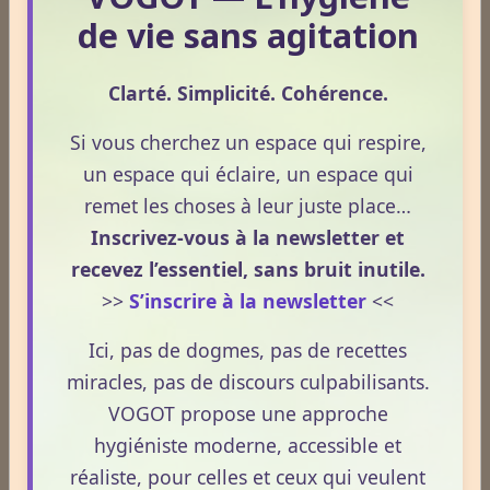
processus naturel, progressif et non thérapeutique
de vie sans agitation
par lequel le corps retrouve un fonctionnement plus
fluide, plus cohérent et plus équilibré grâce à une
Clarté. Simplicité. Cohérence.
hygiène de vie adaptée.
Lire la suite
Si vous cherchez un espace qui respire,
un espace qui éclaire, un espace qui
Huile de CBD et médicaments : quels effets sur votre
remet les choses à leur juste place…
métabolisme ?
Inscrivez-vous à la newsletter et
Le 13/05/2026
recevez l’essentiel, sans bruit inutile.
Le CBD suscite un intérêt croissant, notamment
>>
S’inscrire à la newsletter
<<
lorsqu’il est question de métabolisme et de prise de
Ici, pas de dogmes, pas de recettes
médicaments. Pourtant, la compréhension de ces
miracles, pas de discours culpabilisants.
interactions reste souvent floue. En 2026, le cadre
VOGOT propose une approche
légal français impose des règles strictes : seuls les
Lire la suite
hygiéniste moderne, accessible et
usages externes du CBD sont autorisés. Cet article
propose une mise au point claire et accessible pour
réaliste, pour celles et ceux qui veulent