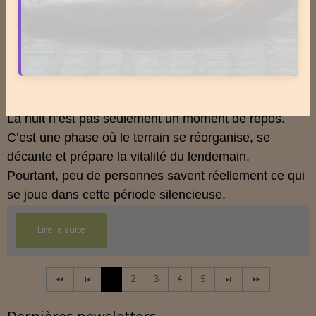
Lire la suite
Cet article propose une mise au point claire, moderne
et conforme à la réglementation française de 2026.
La nuit n’est pas ce que vous croyez : comprendre ce qui
prépare réellement le réveil.
Le 08/04/2026
La nuit n’est pas seulement un moment de repos.
C’est une phase où le terrain se réorganise, se
décante et prépare la vitalité du lendemain.
Pourtant, peu de personnes savent réellement ce qui
se joue dans cette période silencieuse.
Lire la suite
1
2
3
4
5