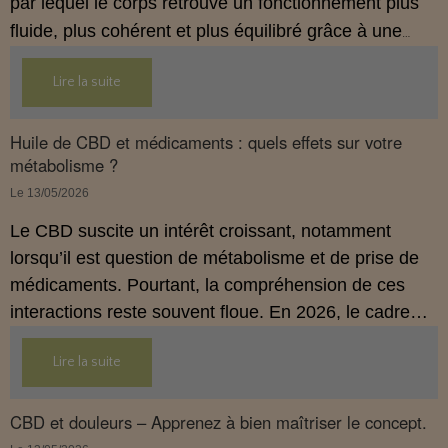
par lequel le corps retrouve un fonctionnement plus
fluide, plus cohérent et plus équilibré grâce à une
hygiène de vie adaptée.
Lire la suite
Huile de CBD et médicaments : quels effets sur votre
métabolisme ?
Le 13/05/2026
Le CBD suscite un intérêt croissant, notamment
lorsqu’il est question de métabolisme et de prise de
médicaments. Pourtant, la compréhension de ces
interactions reste souvent floue. En 2026, le cadre
légal français impose des règles strictes : seuls les
Lire la suite
usages externes du CBD sont autorisés. Cet article
propose une mise au point claire et accessible pour
comprendre comment le CBD s’inscrit dans une
CBD et douleurs – Apprenez à bien maîtriser le concept.
démarche de prévention, sans ingestion et sans