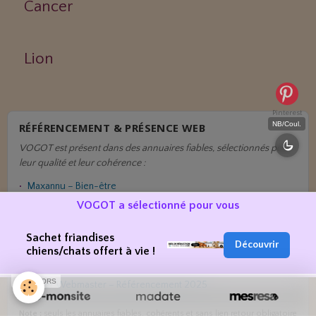
Cancer
Lion
Pinterest
NB/Coul.
RÉFÉRENCEMENT & PRÉSENCE WEB
VOGOT est présent dans des annuaires fiables, sélectionnés pour
leur qualité et leur cohérence :
Maxannu – Bien-être
VOGOT a sélectionné pour vous
NosAvis – Naturopathes
AjoutezVotreSite
Sachet friandises
Découvrir
ReachConversion – Sélection 2025
chiens/chats offert à vie !
Infopreneur – Annuaire SEO
SPONSORS
Super Webmaster – Référencement 2025
Note :
seuls les annuaires fiables, cohérents et sans lien retour obligatoire