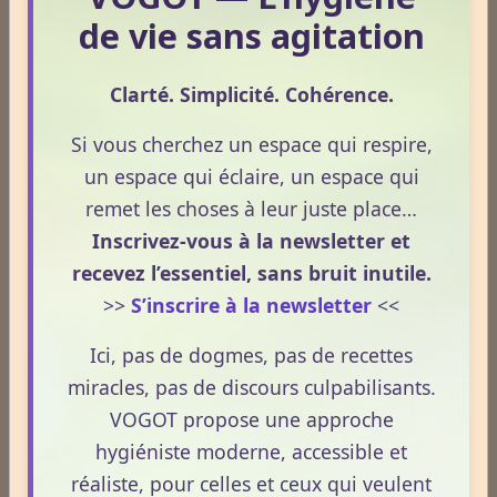
de vie sans agitation
Le Frêne commun
Clarté. Simplicité. Cohérence.
Le Sens des Maux
Si vous cherchez un espace qui respire,
un espace qui éclaire, un espace qui
Le monde Merveilleux du Thé
remet les choses à leur juste place…
Inscrivez-vous à la newsletter et
recevez l’essentiel, sans bruit inutile.
Odeurs corporelles et transpiration.
>>
S’inscrire à la newsletter
<<
Ici, pas de dogmes, pas de recettes
Médecines Holistiques
miracles, pas de discours culpabilisants.
VOGOT propose une approche
hygiéniste moderne, accessible et
Plantes / affections
réaliste, pour celles et ceux qui veulent