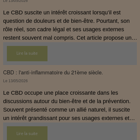
Le 13/05/2026
allégations thérapeutiques.
Le CBD suscite un intérêt croissant lorsqu’il est
question de douleurs et de bien‑être. Pourtant, son
rôle réel, son cadre légal et ses usages externes
restent souvent mal compris. Cet article propose une
mise au point claire, moderne et conforme à la
Lire la suite
réglementation française de 2026, afin de mieux
comprendre comment le CBD s’intègre dans une
approche globale de prévention.
CBD : l'anti-inflammatoire du 21ème siècle.
Le 13/05/2026
Le CBD occupe une place croissante dans les
discussions autour du bien‑être et de la prévention.
Souvent présenté comme un allié naturel, il suscite
un intérêt grandissant pour ses usages externes et
son interaction avec le système endocannabinoïde.
Lire la suite
Cet article propose une mise au point claire, moderne