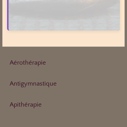
Actinologie
Acupuncture
Aérothérapie
Antigymnastique
Apithérapie