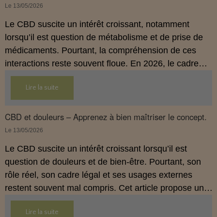
Le 13/05/2026
Le CBD suscite un intérêt croissant, notamment
lorsqu’il est question de métabolisme et de prise de
médicaments. Pourtant, la compréhension de ces
interactions reste souvent floue. En 2026, le cadre
légal français impose des règles strictes : seuls les
Lire la suite
usages externes du CBD sont autorisés. Cet article
propose une mise au point claire et accessible pour
comprendre comment le CBD s’inscrit dans une
CBD et douleurs – Apprenez à bien maîtriser le concept.
démarche de prévention, sans ingestion et sans
Le 13/05/2026
allégations thérapeutiques.
Le CBD suscite un intérêt croissant lorsqu’il est
question de douleurs et de bien‑être. Pourtant, son
rôle réel, son cadre légal et ses usages externes
restent souvent mal compris. Cet article propose une
mise au point claire, moderne et conforme à la
Lire la suite
réglementation française de 2026, afin de mieux