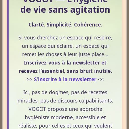
Savez-vous que la Chromothérapie,ou
de vie sans agitation
chromathérapie, est la thérapie par les couleurs ?
Clarté. Simplicité. Cohérence.
Amusez-vous avec les couleurs
Si vous cherchez un espace qui respire,
un espace qui éclaire, un espace qui
Partager
Facebook
X
Email
remet les choses à leur juste place…
Inscrivez-vous à la newsletter et
★
★
★
★
★
recevez l’essentiel, sans bruit inutile.
>>
S’inscrire à la newsletter
<<
8
votes. Moyenne
4.5
sur 5.
Ici, pas de dogmes, pas de recettes
miracles, pas de discours culpabilisants.
ESPACE PUBLICITAIRE
VOGOT propose une approche
hygiéniste moderne, accessible et
Format : 300 × 250 px
réaliste, pour celles et ceux qui veulent
Emplacement disponible