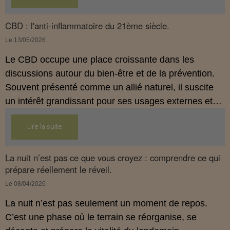
comprendre comment le CBD s’intègre dans une
approche globale de prévention.
CBD : l'anti-inflammatoire du 21ème siècle.
Le 13/05/2026
Le CBD occupe une place croissante dans les
discussions autour du bien‑être et de la prévention.
Souvent présenté comme un allié naturel, il suscite
un intérêt grandissant pour ses usages externes et
son interaction avec le système endocannabinoïde.
Lire la suite
Cet article propose une mise au point claire, moderne
et conforme à la réglementation française de 2026.
La nuit n’est pas ce que vous croyez : comprendre ce qui
prépare réellement le réveil.
Le 08/04/2026
La nuit n’est pas seulement un moment de repos.
C’est une phase où le terrain se réorganise, se