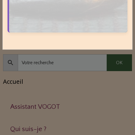
Je soutiens VOGOT
Moteur de recherche
OK
Accueil
Assistant VOGOT
Qui suis-je ?