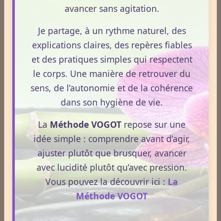
avancer sans agitation.
Cliquez ici pour consulter les
Je partage, à un rythme naturel, des
tarifs.
explications claires, des repères fiables
et des pratiques simples qui respectent
le corps. Une manière de retrouver du
sens, de l’autonomie et de la cohérence
dans son hygiène de vie.
Devenez partenaire VOGOT
Offrez à votre marque une
visibilité ciblée et qualitative
La
Méthode VOGOT
repose sur une
auprès d’une audience engagée dans la santé naturelle et le
idée simple : comprendre avant d’agir,
bien‑être. Découvrez nos
formules et packs avantageux
adaptés aux professionnels.
ajuster plutôt que brusquer, avancer
avec lucidité plutôt qu’avec pression.
Voir les tarifs
Vous pouvez la découvrir ici :
La
Méthode VOGOT
Prendre RDV en ligne