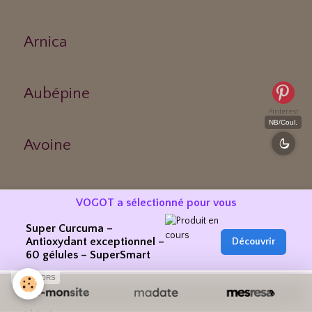
Arnica
Aubépine
Pinterest
NB/Coul.
Avoine
VOGOT a sélectionné pour vous
Thématique mensuelle
Super Curcuma –
Antioxydant exceptionnel –
Découvrir
60 gélules – SuperSmart
Mai, mois du muguet
SPONSORS