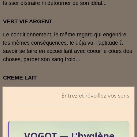
laisser distraire ni détourner de son idéal...
VERT VIF ARGENT
Le conditionnement, le même regard qui engendre
les mêmes conséquences, le déjà vu, l'aptitude à
savoir se taire en accueillant avec coeur le cours des
choses, garder son sang froid...
CREME LAIT
Rester à la surface des choses, faire du sur place, se
Entrez et réveillez vos sens
démener pour rien, cultiver la patience pour
apprendre à tirer le meilleur de la vie, se sentir
heureux, vouloir le bonheur des autres, partager ses
richesses...
VOGOT — L’hygiène