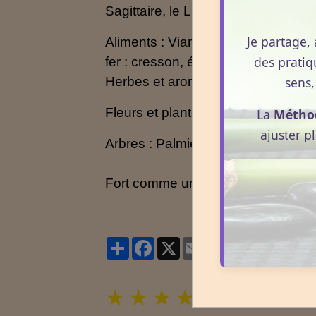
Sagittaire, le Lion s'accommode mo
Je partage, 
Aliments : Viande et surtout viande 
des pratiq
fer : cresson, épinard etc.
sens,
Herbes et aromates : Safran, menth
Fleurs et plantes : Souci, tournesol
La
Métho
ajuster p
Arbres : Palmier, laurier, noyer, oliv
Fort comme un lion, les natifs de c
Partager
Facebook
X
Email
★
★
★
★
★