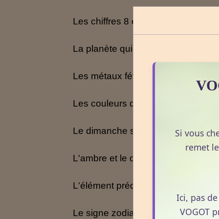
Les chiffres 8 et 9 lui sont bénéfiq
La planète qui gouverne ce signe es
Les métaux fétiches du Lion sont l'
VOG
Les couleurs qui sied au Lion sont l
Le dimanche sourit parfois au lion.
Si vous ch
remet le
L'ambre et le diamant jaune lui por
L'élément prédominant de ce signe 
Ici, pas d
VOGOT pro
Le signe zodiacal qui lui est oppo