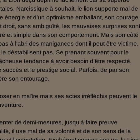
ntales. Narcissique à souhait, le lion supporte mal de
e énergie et d'un optimisme emballant, son courage
 et droit, sans ambiguïté, les mauvaises surprises son
ilibré et simple dans son comportement. Mais son côté
pas à l'abri des manigances dont il peut être victime.
 le déstabilisent pas. Se prenant souvent pour le
fâcheuse tendance à avoir besoin d'être respecté.
le succès et le prestige social. Parfois, de par son
père son entourage.
poser en maître mais ses actes irréfléchis peuvent le
aventure.
ntenter de demi-mesures, jusqu'à faire preuve
ité, il use mal de sa volonté et de son sens de la
e et l'ostentation. Exubérant comme pas un, le Lion