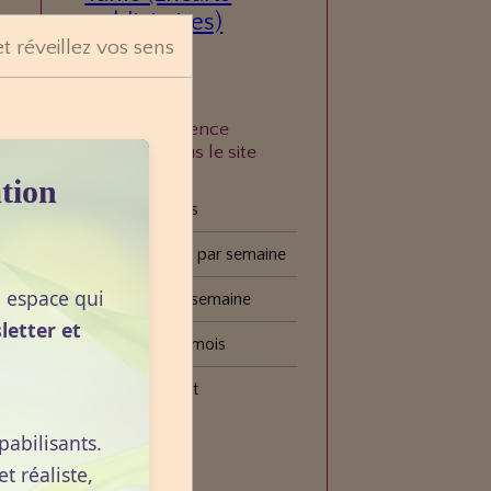
publicitaires)
et réveillez vos sens
À quelle fréquence
consultez-vous le site
VOGOT ?
tion
Tous les jours
Plusieurs fois par semaine
n espace qui
Une fois par semaine
letter et
Une fois par mois
Plus rarement
pabilisants.
Voter
 réaliste,
e