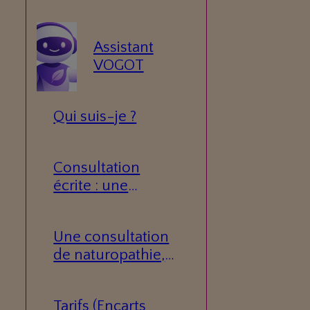
Assistant
VOGOT
Qui suis-je ?
Consultation
écrite : une
réponse
personnalisée à
Une consultation
votre question.
de naturopathie,
c’est quoi ?
Tarifs (Encarts