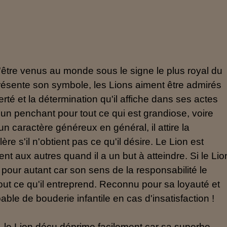
d'être venus au monde sous le signe le plus royal du
ésente son symbole, les Lions aiment être admirés
erté et la détermination qu'il affiche dans ses actes
a un penchant pour tout ce qui est grandiose, voire
n caractère généreux en général, il attire la
re s'il n'obtient pas ce qu'il désire. Le Lion est
t aux autres quand il a un but à atteindre. Si le Lio
t pour autant car son sens de la responsabilité le
out ce qu'il entreprend. Reconnu pour sa loyauté et
able de bouderie infantile en cas d'insatisfaction !
lle, le Lion déçu déprime facilement car sa superbe