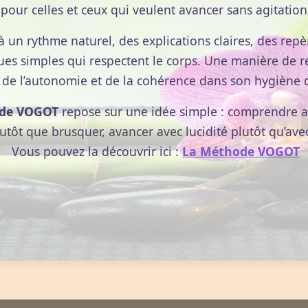
pour celles et ceux qui veulent avancer sans agitation
ins avec le Taureau, le Scorpion et le Verseau.
à un rythme naturel, des explications claires, des repèr
rouge, riz, miel, céréales, raisin, légumes riches en
ues simples qui respectent le corps. Une manière de r
 de l’autonomie et de la cohérence dans son hygiène d
e, romarin, rue (Ruta graveolens).
, chélidoine, passiflore.
de VOGOT
repose sur une idée simple : comprendre av
lutôt que brusquer, avancer avec lucidité plutôt qu’ave
ier, citronnier et oranger.
Vous pouvez la découvrir ici :
La Méthode VOGOT
e signe ne feront pas mentir leur symbole !