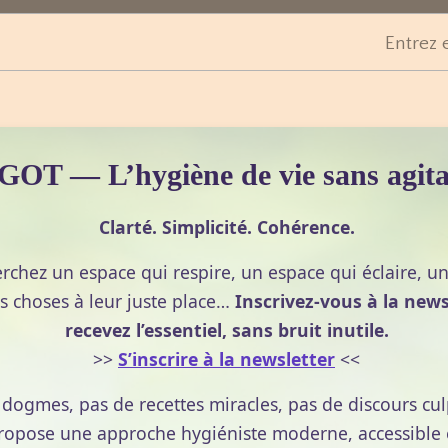
Entrez 
ues.
t le soleil.
or et le diamant.
OT — L’hygiène de vie sans agita
e jaune, l'orange et le rouge.
Clarté. Simplicité. Cohérence.
erchez un espace qui respire, un espace qui éclaire, u
s choses à leur juste place…
Inscrivez-vous à la news
te bonheur.
recevez l’essentiel, sans bruit inutile.
>>
S’inscrire à la newsletter
<<
est le feu.
e dogmes, pas de recettes miracles, pas de discours cul
pose une approche hygiéniste moderne, accessible et
sé est le Verseau. Très
compatible
avec le Bélier et l