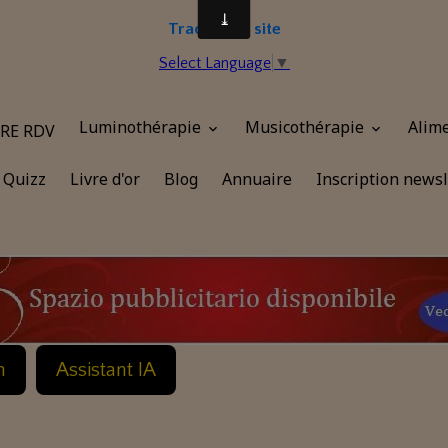
Traduire le site
Select Language
▼
Luminothérapie
Musicothérapie
Alim
RE RDV
Quizz
Livre d'or
Blog
Annuaire
Inscription newsl
n
Assistant IA