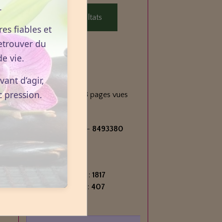
.
Voir les résultats
es fiables et
etrouver du
e vie.
Statistiques
ant d’agir,
Aujourd'hui
c pression.
293
visiteurs -
398
pages vues
Total
2716084
visiteurs -
8493380
pages vues
Contenu
Nombre de pages :
1817
Nombre d'articles :
407