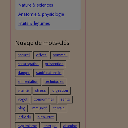
Nature & sciences
Anatomie & physiologie
Fruits & légumes
Nuage de mots-clés
naturel
effets
sommeil
naturopathe
prévention
danger
santé naturelle
alimentation
techniques
vitalité
stress
digestion
vogot
consommer
santé
blog
immunité
terrain
individu
bien-être
hygiénisme
energie
vitamine