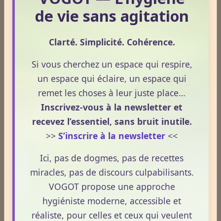
de vie sans agitation
Qui suis-je ?
Clarté. Simplicité. Cohérence.
Si vous cherchez un espace qui respire,
Consultation écrite : une réponse
un espace qui éclaire, un espace qui
personnalisée à votre question.
remet les choses à leur juste place…
Inscrivez-vous à la newsletter et
Une consultation de naturopathie,
recevez l’essentiel, sans bruit inutile.
c’est quoi ?
>>
S’inscrire à la newsletter
<<
Ici, pas de dogmes, pas de recettes
Tarifs (Encarts publicitaires)
miracles, pas de discours culpabilisants.
VOGOT propose une approche
hygiéniste moderne, accessible et
À quelle fréquence consultez-vous le site VOGOT ?
réaliste, pour celles et ceux qui veulent