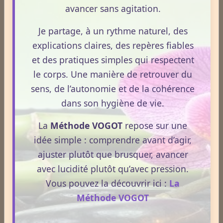
avancer sans agitation.
Tous les jours
Plusieurs fois par semaine
Je partage, à un rythme naturel, des
explications claires, des repères fiables
Une fois par semaine
et des pratiques simples qui respectent
Une fois par mois
le corps. Une manière de retrouver du
sens, de l’autonomie et de la cohérence
Plus rarement
dans son hygiène de vie.
La
Méthode VOGOT
repose sur une
Voter
Voir les résultats
idée simple : comprendre avant d’agir,
ajuster plutôt que brusquer, avancer
Statistiques
avec lucidité plutôt qu’avec pression.
Aujourd'hui
Vous pouvez la découvrir ici :
La
556
visiteurs -
887
pages vues
Méthode VOGOT
Total