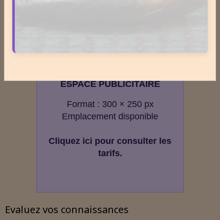
2717272
visiteurs -
8496406
pages vues
Contenu
Nombre de pages :
1817
Nombre d'articles :
407
ESPACE PUBLICITAIRE
Format : 300 × 250 px
Emplacement disponible
Cliquez ici pour consulter les
tarifs.
Evaluez vos connaissances