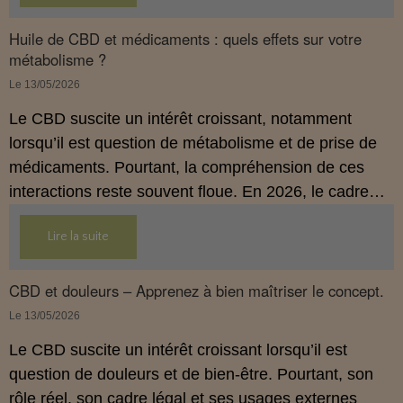
Huile de CBD et médicaments : quels effets sur votre
métabolisme ?
Le 13/05/2026
Le CBD suscite un intérêt croissant, notamment
lorsqu’il est question de métabolisme et de prise de
médicaments. Pourtant, la compréhension de ces
interactions reste souvent floue. En 2026, le cadre
légal français impose des règles strictes : seuls les
Lire la suite
usages externes du CBD sont autorisés. Cet article
propose une mise au point claire et accessible pour
comprendre comment le CBD s’inscrit dans une
CBD et douleurs – Apprenez à bien maîtriser le concept.
démarche de prévention, sans ingestion et sans
Le 13/05/2026
allégations thérapeutiques.
Le CBD suscite un intérêt croissant lorsqu’il est
question de douleurs et de bien‑être. Pourtant, son
rôle réel, son cadre légal et ses usages externes