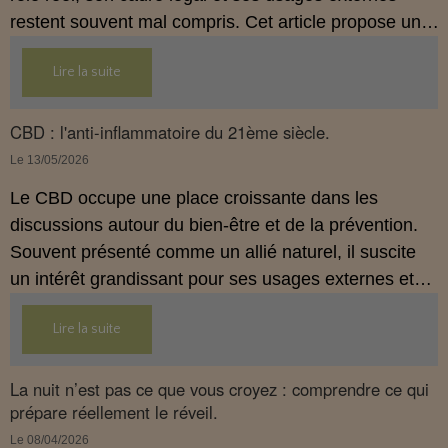
restent souvent mal compris. Cet article propose une
mise au point claire, moderne et conforme à la
Lire la suite
réglementation française de 2026, afin de mieux
comprendre comment le CBD s’intègre dans une
approche globale de prévention.
CBD : l'anti-inflammatoire du 21ème siècle.
Le 13/05/2026
Le CBD occupe une place croissante dans les
discussions autour du bien‑être et de la prévention.
Souvent présenté comme un allié naturel, il suscite
un intérêt grandissant pour ses usages externes et
son interaction avec le système endocannabinoïde.
Lire la suite
Cet article propose une mise au point claire, moderne
et conforme à la réglementation française de 2026.
La nuit n’est pas ce que vous croyez : comprendre ce qui
prépare réellement le réveil.
Le 08/04/2026