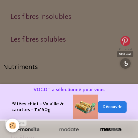
Les fibres insolubles
Les fibres solubles
Pinterest
NB/Coul.
Nutriments
VOGOT a sélectionné pour vous
Le Phosphore
Pâtées chiot - Volaille &
Découvrir
carottes - 11x150g
Le Calcium
SPONSORS