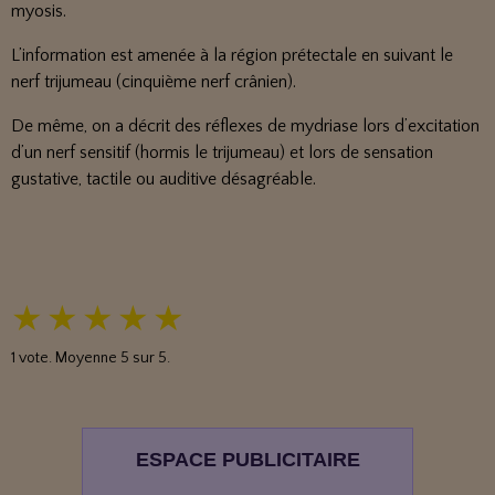
myosis.
L’information est amenée à la région prétectale en suivant le
nerf trijumeau (cinquième nerf crânien).
De même, on a décrit des réflexes de mydriase lors d’excitation
d’un nerf sensitif (hormis le trijumeau) et lors de sensation
gustative, tactile ou auditive désagréable.
★
★
★
★
★
1
vote. Moyenne
5
sur 5.
ESPACE PUBLICITAIRE