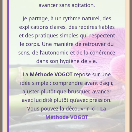
L’iris a deux rôles essentiels : un rôle d’écran protecteur assuré
avancer sans agitation.
principalement par la pigmentation de l’épithélium postérieur et
un rôle de diaphragme modulant la pénétration intraoculaire
Je partage, à un rythme naturel, des
des rayons lumineux, assuré par le jeu pupillaire.
explications claires, des repères fiables
La pupille peut modifier sa taille sous l’effet de sa double
et des pratiques simples qui respectent
innervation sympathique et parasympathique, selon la loi
le corps. Une manière de retrouver du
d’innervation réciproque de Scherrington. De nombreux facteurs
sens, de l’autonomie et de la cohérence
influencent la taille pupillaire : l’illumination tout d’abord, l’état
dans son hygiène de vie.
de veille, l’intégrité des deux composants du système nerveux
autonome, l’attention visuelle...
La
Méthode VOGOT
repose sur une
Ainsi, une paralysie du III entraîne une mydriase aréflexique, une
idée simple : comprendre avant d’agir,
atteinte du sympathique, un syndrome de Claude Bernard-
ajuster plutôt que brusquer, avancer
Horner avec un myosis.
avec lucidité plutôt qu’avec pression.
L’attention, l’émotion, sont responsables de mydriase,
Vous pouvez la découvrir ici :
La
probablement par influence du cortex sur les centres de
Méthode VOGOT
commande (noyau du III, colonne intermédiolatérale de la
moelle).