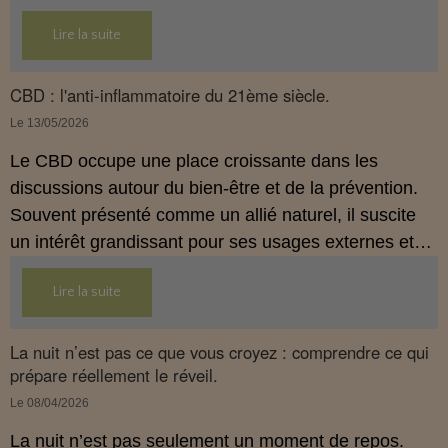
mise au point claire, moderne et conforme à la
Lire la suite
réglementation française de 2026, afin de mieux
comprendre comment le CBD s’intègre dans une
approche globale de prévention.
CBD : l'anti-inflammatoire du 21ème siècle.
Le 13/05/2026
Le CBD occupe une place croissante dans les
discussions autour du bien‑être et de la prévention.
Souvent présenté comme un allié naturel, il suscite
un intérêt grandissant pour ses usages externes et
son interaction avec le système endocannabinoïde.
Lire la suite
Cet article propose une mise au point claire, moderne
et conforme à la réglementation française de 2026.
La nuit n’est pas ce que vous croyez : comprendre ce qui
prépare réellement le réveil.
Le 08/04/2026
La nuit n’est pas seulement un moment de repos.