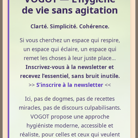
sphincter et donc le myosis ; le système sympathique celle du
de vie sans agitation
muscle dilatateur, donc la mydriase.
L’état d’équilibre entre les influx des deux systèmes conditionne
Clarté. Simplicité. Cohérence.
la taille de la pupille.
Si vous cherchez un espace qui respire,
Des médiateurs chimiques interviennent dans les synapses :
acéthylcholine dans les terminaisons pré- et postganglionnaires
un espace qui éclaire, un espace qui
du parasympathique et de la terminaison préganglionnaire
remet les choses à leur juste place…
sympathique ; catécholamines à la terminaison
Inscrivez-vous à la newsletter et
postganglionnaire du sympathique. Pharmacologiquement, on
recevez l’essentiel, sans bruit inutile.
peut reproduire l’effet du sympathique : mydriase en stimulant
>>
S’inscrire à la newsletter
<<
les fibres sympathiques (sympathomimétiques) ou en inhibant
les fibres parasympathiques (parasympatholytiques), et à
Ici, pas de dogmes, pas de recettes
l’inverse reproduire l’effet du parasympathique (myosis) par
miracles, pas de discours culpabilisants.
l’utilisation de parasympathomimétiques ou de
sympatholytiques.
VOGOT propose une approche
hygiéniste moderne, accessible et
Physiologie :
réaliste, pour celles et ceux qui veulent