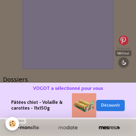
Pinterest
NB/Coul.
Dossiers
VOGOT a sélectionné pour vous
Pâtées chiot - Volaille &
Le Frêne commun
Découvrir
carottes - 11x150g
SPONSORS
Le Sens des Maux