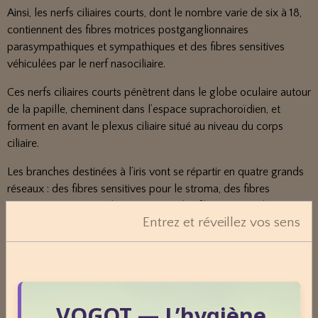
Ainsi, les nerfs ciliaires courts, dont le nombre varie de six à 18,
contiennent des fibres motrices postganglionnaires
parasympathiques et sympathiques et des fibres sensitives
véhiculées par le nerf nasociliaire.
Ces nerfs ciliaires courts pénètrent dans le globe oculaire autour
de la papille, cheminent dans l’espace suprachoroïdien, et
forment en avant le plexus ciliaire situé au niveau du corps
ciliaire.
Les branches destinées à l’iris vont se répartir en quatre grands
réseaux : des fibres sensitives pour le stroma, des fibres
vasomotrices autour des vaisseaux, des fibres sympathiques
Entrez et réveillez vos sens
pour le dilatateur, chaque cellule musculaire recevant une fibre
nerveuse, et des fibres parasympathiques pour le sphincter.
L’existence de ces deux systèmes moteurs innervant chacun un
muscle à action différente permet de moduler la taille pupillaire
: le système parasympathique assure la contraction du muscle
VOGOT — L’hygiène