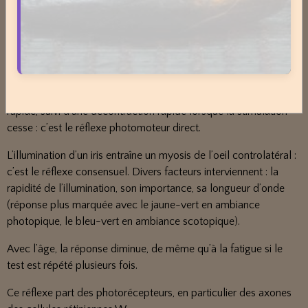
De même, il est probable que des influx issus des noyaux
vestibulaires et cérébelleux influent sur la taille de la pupille :
myosis lors du nystagmus vestibulaire, par exemple.
Le réflexe photomoteur est l’exemple même de ces variations ;
l’illumination brusque de l’iris provoque un myosis immédiat,
rapide, suivi d’une décontraction rapide lorsque la stimulation
cesse : c’est le réflexe photomoteur direct.
L’illumination d’un iris entraîne un myosis de l’oeil controlatéral :
c’est le réflexe consensuel. Divers facteurs interviennent : la
rapidité de l’illumination, son importance, sa longueur d’onde
(réponse plus marquée avec le jaune-vert en ambiance
photopique, le bleu-vert en ambiance scotopique).
Avec l’âge, la réponse diminue, de même qu’à la fatigue si le
test est répété plusieurs fois.
Ce réflexe part des photorécepteurs, en particulier des axones