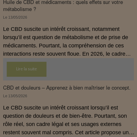
Huile de CBD et médicaments : quels effets sur votre
métabolisme ?
Le 13/05/2026
Le CBD suscite un intérêt croissant, notamment
lorsqu’il est question de métabolisme et de prise de
médicaments. Pourtant, la compréhension de ces
interactions reste souvent floue. En 2026, le cadre
légal français impose des règles strictes : seuls les
Lire la suite
usages externes du CBD sont autorisés. Cet article
propose une mise au point claire et accessible pour
comprendre comment le CBD s’inscrit dans une
CBD et douleurs – Apprenez à bien maîtriser le concept.
démarche de prévention, sans ingestion et sans
Le 13/05/2026
allégations thérapeutiques.
Le CBD suscite un intérêt croissant lorsqu’il est
question de douleurs et de bien‑être. Pourtant, son
rôle réel, son cadre légal et ses usages externes
restent souvent mal compris. Cet article propose une