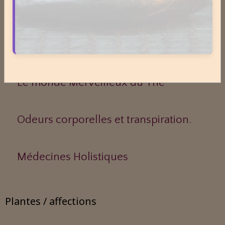
Le Frêne commun
Le Sens des Maux
Le monde Merveilleux du Thé
Odeurs corporelles et transpiration.
Médecines Holistiques
Plantes / affections