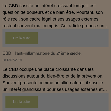
allégations thérapeutiques.
Le CBD suscite un intérêt croissant lorsqu’il est
question de douleurs et de bien‑être. Pourtant, son
rôle réel, son cadre légal et ses usages externes
restent souvent mal compris. Cet article propose une
mise au point claire, moderne et conforme à la
Lire la suite
réglementation française de 2026, afin de mieux
comprendre comment le CBD s’intègre dans une
approche globale de prévention.
CBD : l'anti-inflammatoire du 21ème siècle.
Le 13/05/2026
Le CBD occupe une place croissante dans les
discussions autour du bien‑être et de la prévention.
Souvent présenté comme un allié naturel, il suscite
un intérêt grandissant pour ses usages externes et
son interaction avec le système endocannabinoïde.
Lire la suite
Cet article propose une mise au point claire, moderne
et conforme à la réglementation française de 2026.