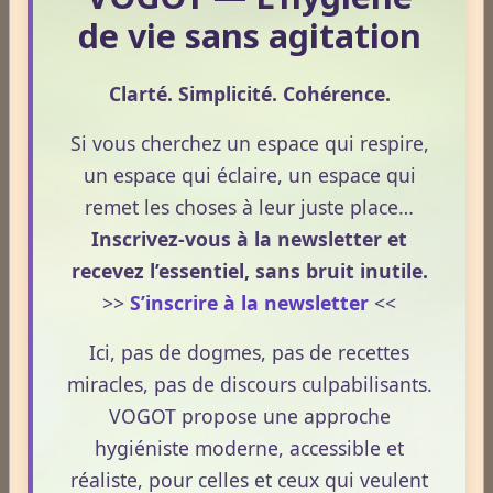
de vie sans agitation
Newsletter #312 - juin 2026
Newsletter #311 - mai 2026
Clarté. Simplicité. Cohérence.
Newsletter #310 - avril 2026
Si vous cherchez un espace qui respire,
un espace qui éclaire, un espace qui
Newsletter #309 - mars 2026
remet les choses à leur juste place…
Inscrivez-vous à la newsletter et
ESPACE PUBLICITAIRE
recevez l’essentiel, sans bruit inutile.
Format : 300 × 600 px
>>
S’inscrire à la newsletter
<<
Emplacement disponible
Ici, pas de dogmes, pas de recettes
Cliquez ici pour consulter les
miracles, pas de discours culpabilisants.
tarifs.
VOGOT propose une approche
hygiéniste moderne, accessible et
réaliste, pour celles et ceux qui veulent