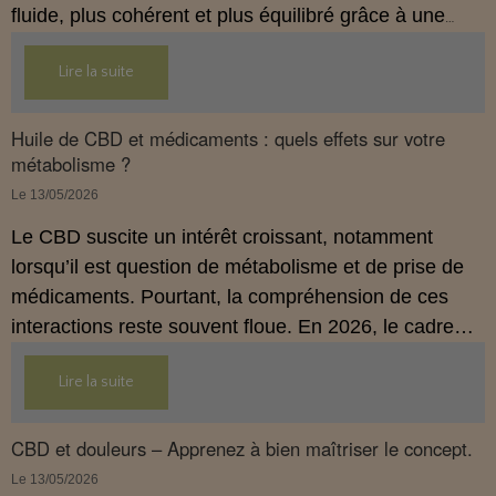
fluide, plus cohérent et plus équilibré grâce à une
hygiène de vie adaptée.
Lire la suite
Huile de CBD et médicaments : quels effets sur votre
métabolisme ?
Le 13/05/2026
Le CBD suscite un intérêt croissant, notamment
lorsqu’il est question de métabolisme et de prise de
médicaments. Pourtant, la compréhension de ces
interactions reste souvent floue. En 2026, le cadre
légal français impose des règles strictes : seuls les
Lire la suite
usages externes du CBD sont autorisés. Cet article
propose une mise au point claire et accessible pour
comprendre comment le CBD s’inscrit dans une
CBD et douleurs – Apprenez à bien maîtriser le concept.
démarche de prévention, sans ingestion et sans
Le 13/05/2026