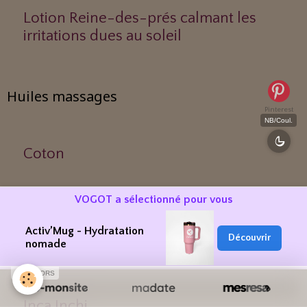
Lotion Reine-des-prés calmant les
irritations dues au soleil
Huiles massages
Pinterest
NB/Coul.
Coton
VOGOT a sélectionné pour vous
Olive
Activ’Mug - Hydratation
Découvrir
nomade
Raisin (pépins)
SPONSORS
Inca Inchi