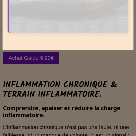
Comprendre, apaiser et restaurer la marge
immunitaire.
Vous n’avez pas une “immunité faible”. Vous avez un
terrain saturé. Le système immunitaire n’est pas un
muscle à renforcer. C’est un système d’adaptation qui
perd sa marge.
Achat Guide 9,90€
INFLAMMATION CHRONIQUE &
TERRAIN INFLAMMATOIRE.
Comprendre, apaiser et réduire la charge
inflammatoire.
L’inflammation chronique n’est pas une faute, ni une
faiblesse, ni un manque de volonté. C’est un signal :