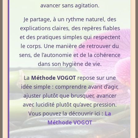
avancer sans agitation.
Je partage, à un rythme naturel, des
ANXIETE / ANGOISSES.
explications claires, des repères fiables
et des pratiques simples qui respectent
Comprendre, apaiser et restaurer la marge
nerveuse.
le corps. Une manière de retrouver du
sens, de l’autonomie et de la cohérence
L’anxiété n’est pas un défaut psychologique. C’est un
dans son hygiène de vie.
terrain nerveux qui n’a plus assez de marge pour
absorber les sollicitations quotidiennes.
La
Méthode VOGOT
repose sur une
idée simple : comprendre avant d’agir,
Achat Guide 9,90€
ajuster plutôt que brusquer, avancer
avec lucidité plutôt qu’avec pression.
SYSTEME IMMUNITAIRE &
Vous pouvez la découvrir ici :
La
Méthode VOGOT
IMMUNITE FAIBLE.