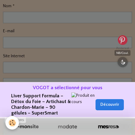
Nom
E-mail
Pinterest
NB/Coul.
Site Internet
VOGOT a sélectionné pour vous
Liver Support Formula –
Détox du Foie – Artichaut &
Découvrir
Chardon-Marie – 90
gélules – SuperSmart
SPONSORS