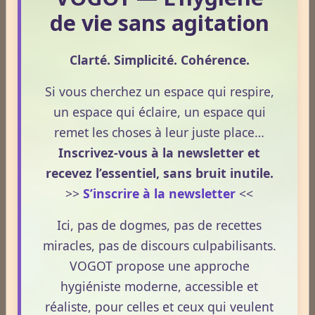
manque de volonté. Ce n’est pas un défaut. Ce n’est
de vie sans agitation
pas un problème psychologique.
Clarté. Simplicité. Cohérence.
Achat Guide 9,90€
Si vous cherchez un espace qui respire,
un espace qui éclaire, un espace qui
PRISE DE POIDS / METABOLISME
remet les choses à leur juste place…
LENT.
Inscrivez-vous à la newsletter et
recevez l’essentiel, sans bruit inutile.
Comprendre, apaiser et alléger la charge
>>
S’inscrire à la newsletter
<<
métabolique.
Ici, pas de dogmes, pas de recettes
La prise de poids n’est pas un manque de volonté.
Ce n’est pas un défaut. Ce n’est pas une faiblesse.
miracles, pas de discours culpabilisants.
C’est un signal : le terrain n’a plus la marge pour
VOGOT propose une approche
gérer la charge alimentaire, nerveuse et métabolique.
hygiéniste moderne, accessible et
réaliste, pour celles et ceux qui veulent
Achat Guide 9,90€