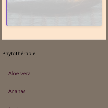
Antigymnastique
Apithérapie
Phytothérapie
Aloe vera
Ananas