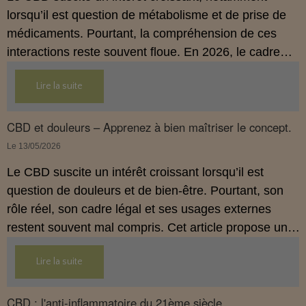
lorsqu’il est question de métabolisme et de prise de
médicaments. Pourtant, la compréhension de ces
interactions reste souvent floue. En 2026, le cadre
légal français impose des règles strictes : seuls les
Lire la suite
usages externes du CBD sont autorisés. Cet article
propose une mise au point claire et accessible pour
comprendre comment le CBD s’inscrit dans une
CBD et douleurs – Apprenez à bien maîtriser le concept.
démarche de prévention, sans ingestion et sans
Le 13/05/2026
allégations thérapeutiques.
Le CBD suscite un intérêt croissant lorsqu’il est
question de douleurs et de bien‑être. Pourtant, son
rôle réel, son cadre légal et ses usages externes
restent souvent mal compris. Cet article propose une
mise au point claire, moderne et conforme à la
Lire la suite
réglementation française de 2026, afin de mieux
comprendre comment le CBD s’intègre dans une
approche globale de prévention.
CBD : l'anti-inflammatoire du 21ème siècle.