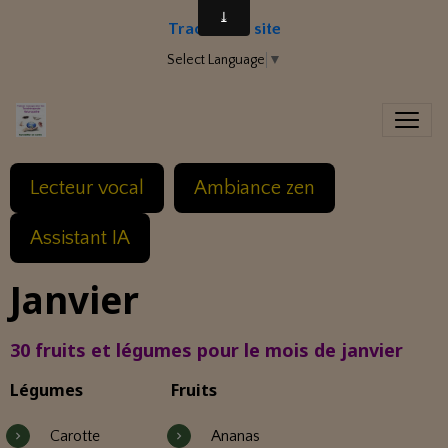
Traduire le site
Select Language
▼
Lecteur vocal
Ambiance zen
Assistant IA
Janvier
30 fruits et légumes pour le mois de janvier
Légumes
Fruits
Carotte
Ananas