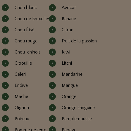
Chou blanc
Avocat
Chou de Bruxelles
Banane
Chou frisé
Citron
Chou rouge
Fruit de la passion
Chou-chinois
Kiwi
Citrouille
Litchi
Céleri
Mandarine
Endive
Mangue
Mâche
Orange
Oignon
Orange sanguine
Poireau
Pamplemousse
Pomme de terre
Papaye