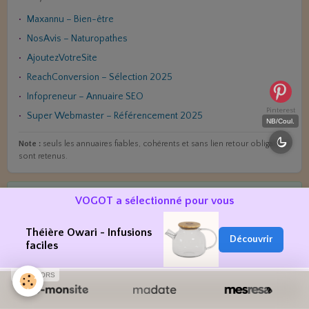
Maxannu – Bien-être
NosAvis – Naturopathes
AjoutezVotreSite
ReachConversion – Sélection 2025
Infopreneur – Annuaire SEO
Pinterest
Super Webmaster – Référencement 2025
NB/Coul.
Note :
seuls les annuaires fiables, cohérents et sans lien retour obligatoire
sont retenus.
✔ Site vérifié
VOGOT a sélectionné pour vous
Théière Owari - Infusions
Découvrir
faciles
SPONSORS