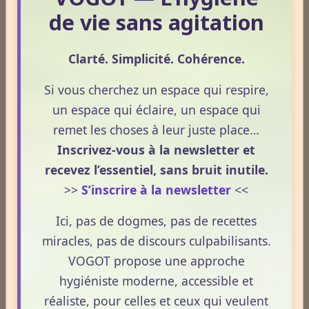
Odeurs corporelles et transpiration.
de vie sans agitation
Clarté. Simplicité. Cohérence.
Médecines Holistiques
Si vous cherchez un espace qui respire,
un espace qui éclaire, un espace qui
Plantes / affections
remet les choses à leur juste place…
Inscrivez-vous à la newsletter et
recevez l’essentiel, sans bruit inutile.
Acouphènes
>>
S’inscrire à la newsletter
<<
Ici, pas de dogmes, pas de recettes
Addiction
miracles, pas de discours culpabilisants.
VOGOT propose une approche
hygiéniste moderne, accessible et
Allergies
réaliste, pour celles et ceux qui veulent