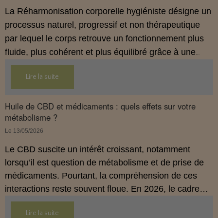
La Réharmonisation corporelle hygiéniste désigne un
processus naturel, progressif et non thérapeutique
par lequel le corps retrouve un fonctionnement plus
fluide, plus cohérent et plus équilibré grâce à une
hygiène de vie adaptée.
Lire la suite
Huile de CBD et médicaments : quels effets sur votre
métabolisme ?
Le 13/05/2026
Le CBD suscite un intérêt croissant, notamment
lorsqu’il est question de métabolisme et de prise de
médicaments. Pourtant, la compréhension de ces
interactions reste souvent floue. En 2026, le cadre
légal français impose des règles strictes : seuls les
Lire la suite
usages externes du CBD sont autorisés. Cet article