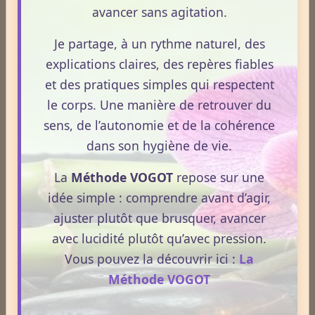
avancer sans agitation.
Dernières newsletters
Je partage, à un rythme naturel, des
Newsletter #313 - juillet 2026
explications claires, des repères fiables
et des pratiques simples qui respectent
Newsletter #312 - juin 2026
le corps. Une manière de retrouver du
Newsletter #311 - mai 2026
sens, de l’autonomie et de la cohérence
dans son hygiène de vie.
Newsletter #310 - avril 2026
La
Méthode VOGOT
repose sur une
Newsletter #309 - mars 2026
idée simple : comprendre avant d’agir,
ajuster plutôt que brusquer, avancer
ESPACE PUBLICITAIRE
avec lucidité plutôt qu’avec pression.
Format : 300 × 600 px
Vous pouvez la découvrir ici :
La
Emplacement disponible
Méthode VOGOT
Cliquez ici pour consulter les