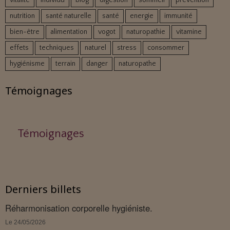
vitalité
individu
blog
digestion
sommeil
prévention
nutrition
santé naturelle
santé
energie
immunité
bien-être
alimentation
vogot
naturopathie
vitamine
effets
techniques
naturel
stress
consommer
hygiénisme
terrain
danger
naturopathe
Témoignages
Témoignages
Derniers billets
Réharmonisation corporelle hygiéniste.
Le 24/05/2026