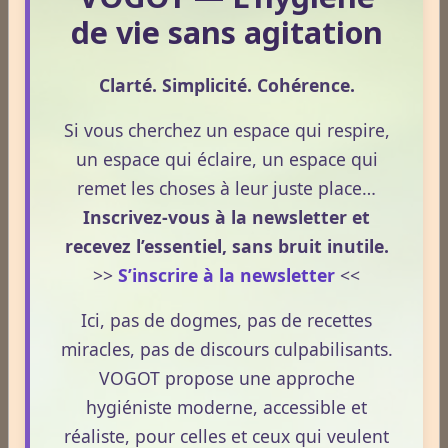
un intérêt grandissant pour ses usages externes et
de vie sans agitation
son interaction avec le système endocannabinoïde.
Lire la suite
Cet article propose une mise au point claire, moderne
Clarté. Simplicité. Cohérence.
et conforme à la réglementation française de 2026.
La nuit n’est pas ce que vous croyez : comprendre ce qui
Si vous cherchez un espace qui respire,
prépare réellement le réveil.
un espace qui éclaire, un espace qui
Le 08/04/2026
remet les choses à leur juste place…
La nuit n’est pas seulement un moment de repos.
Inscrivez-vous à la newsletter et
C’est une phase où le terrain se réorganise, se
recevez l’essentiel, sans bruit inutile.
décante et prépare la vitalité du lendemain.
>>
S’inscrire à la newsletter
<<
Pourtant, peu de personnes savent réellement ce qui
se joue dans cette période silencieuse.
Ici, pas de dogmes, pas de recettes
miracles, pas de discours culpabilisants.
Lire la suite
VOGOT propose une approche
hygiéniste moderne, accessible et
réaliste, pour celles et ceux qui veulent
1
2
3
4
5