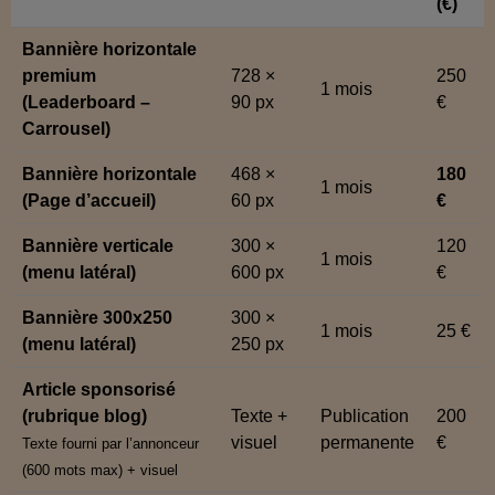
(€)
Bannière horizontale
premium
728 ×
250
1 mois
(Leaderboard –
90 px
€
Carrousel)
Bannière horizontale
468 ×
180
1 mois
(Page d’accueil)
60 px
€
Bannière verticale
300 ×
120
1 mois
(menu latéral)
600 px
€
Bannière 300x250
300 ×
1 mois
25 €
(menu latéral)
250 px
Article sponsorisé
(rubrique blog)
Texte +
Publication
200
visuel
permanente
€
Texte fourni par l’annonceur
(600 mots max) + visuel