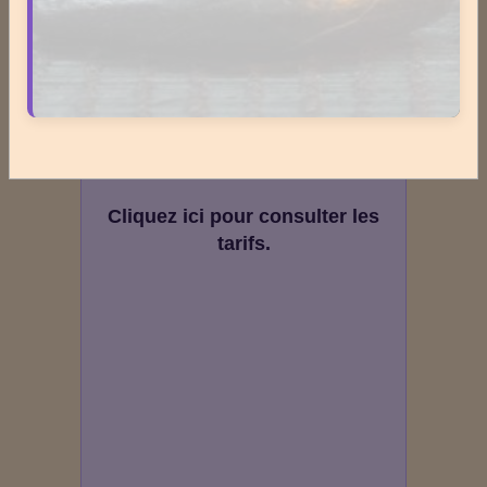
Newsletter #309 - mars 2026
ESPACE PUBLICITAIRE
Format : 300 × 600 px
Emplacement disponible
Cliquez ici pour consulter les
tarifs.