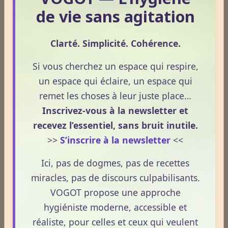
Lire la suite
réglementation française de 2026, afin de mieux
de vie sans agitation
comprendre comment le CBD s’intègre dans une
approche globale de prévention.
CBD : l'anti-inflammatoire du 21ème siècle.
Clarté. Simplicité. Cohérence.
Le 13/05/2026
Si vous cherchez un espace qui respire,
Le CBD occupe une place croissante dans les
un espace qui éclaire, un espace qui
discussions autour du bien‑être et de la prévention.
remet les choses à leur juste place…
Souvent présenté comme un allié naturel, il suscite
Inscrivez-vous à la newsletter et
un intérêt grandissant pour ses usages externes et
recevez l’essentiel, sans bruit inutile.
son interaction avec le système endocannabinoïde.
>>
S’inscrire à la newsletter
<<
Lire la suite
Cet article propose une mise au point claire, moderne
et conforme à la réglementation française de 2026.
Ici, pas de dogmes, pas de recettes
La nuit n’est pas ce que vous croyez : comprendre ce qui
miracles, pas de discours culpabilisants.
prépare réellement le réveil.
VOGOT propose une approche
Le 08/04/2026
hygiéniste moderne, accessible et
La nuit n’est pas seulement un moment de repos.
réaliste, pour celles et ceux qui veulent
C’est une phase où le terrain se réorganise, se