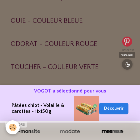
OUIE - COULEUR BLEUE
ODORAT - COULEUR ROUGE
Pinterest
NB/Coul.
TOUCHER - COULEUR VERTE
GOUT - COULEUR ORANGE
VOGOT a sélectionné pour vous
Pâtées chiot - Volaille &
Découvrir
carottes - 11x150g
Trucs et Astuces
SPONSORS