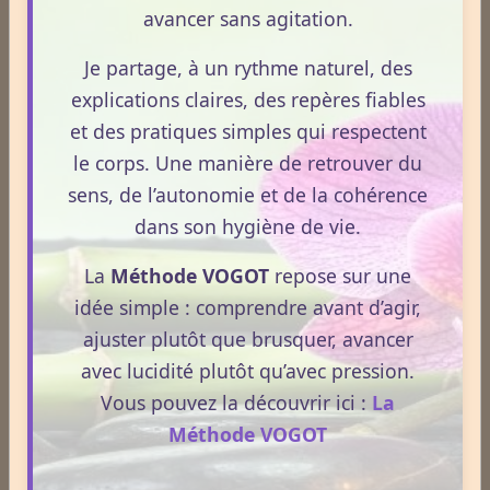
avancer sans agitation.
décante et prépare la vitalité du lendemain.
Pourtant, peu de personnes savent réellement ce qui
Je partage, à un rythme naturel, des
se joue dans cette période silencieuse.
explications claires, des repères fiables
et des pratiques simples qui respectent
Lire la suite
le corps. Une manière de retrouver du
sens, de l’autonomie et de la cohérence
1
2
3
4
5
dans son hygiène de vie.
Dernières newsletters
La
Méthode VOGOT
repose sur une
idée simple : comprendre avant d’agir,
Newsletter #313 - juillet 2026
ajuster plutôt que brusquer, avancer
Newsletter #312 - juin 2026
avec lucidité plutôt qu’avec pression.
Vous pouvez la découvrir ici :
La
Newsletter #311 - mai 2026
Méthode VOGOT
Newsletter #310 - avril 2026