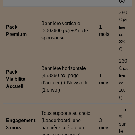
(€)
280
€
(au
Bannière verticale
Pack
1
lieu
(300×600 px) + Article
Premium
mois
de
sponsorisé
320
€)
230
Bannière horizontale
€
(au
Pack
(468×60 px, page
1
lieu
Visibilité
d’accueil) + Newsletter
mois
de
Accueil
(1 envoi)
260
€)
-15
Tous supports au choix
%
Engagement
(Leaderboard, une
3
sur
3 mois
bannière latérale ou
mois
le
article sponsorisé)