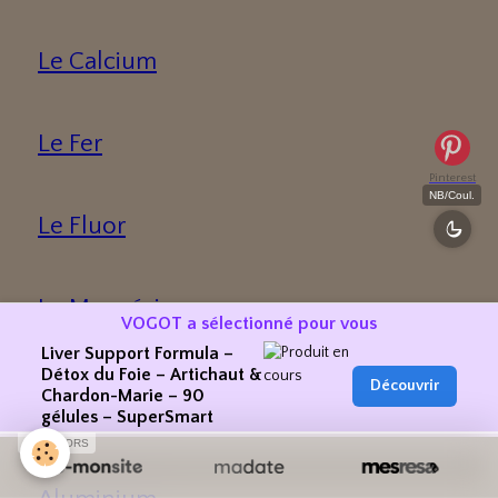
Le Calcium
Le Fer
Pinterest
NB/Coul.
Le Fluor
Le Magnésium
VOGOT a sélectionné pour vous
Liver Support Formula –
Détox du Foie – Artichaut &
Découvrir
Chardon-Marie – 90
Oligoéléments
gélules – SuperSmart
SPONSORS