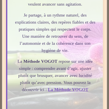
veulent avancer sans agitation.
Statistiques
Aujourd'hui
Je partage, à un rythme naturel, des
explications claires, des repères fiables et des
705
visiteurs -
1801
pages vues
pratiques simples qui respectent le corps.
Total
Une manière de retrouver du sens, de
2716496
visiteurs -
8494783
pages vues
l’autonomie et de la cohérence dans son
Contenu
hygiène de vie.
Nombre de pages :
1817
La
Méthode VOGOT
repose sur une idée
Nombre d'articles :
407
simple : comprendre avant d’agir, ajuster
plutôt que brusquer, avancer avec lucidité
ESPACE PUBLICITAIRE
plutôt qu’avec pression. Vous pouvez la
découvrir ici :
La Méthode VOGOT
Format : 300 × 250 px
Emplacement disponible
Cliquez ici pour consulter les