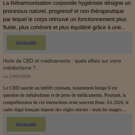
La Réharmonisation corporelle hygiéniste désigne un
processus naturel, progressif et non thérapeutique
par lequel le corps retrouve un fonctionnement plus
fluide, plus cohérent et plus équilibré grâce à une
hygiène de vie adaptée.
Lire la suite
Huile de CBD et médicaments : quels effets sur votre
métabolisme ?
Le 13/05/2026
Le CBD suscite un intérêt croissant, notamment lorsqu’il est
question de métabolisme et de prise de médicaments. Pourtant, la
compréhension de ces interactions reste souvent floue. En 2026, le
cadre légal français impose des règles strictes : seuls les usages
externes du CBD sont autorisés. Cet article propose une mise au
point claire et accessible pour comprendre comment le CBD
Lire la suite
s’inscrit dans une démarche de prévention, sans ingestion et sans