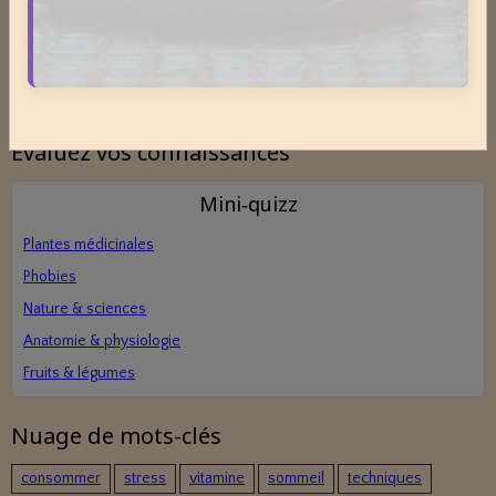
tarifs.
Evaluez vos connaissances
Mini‑quizz
Plantes médicinales
Phobies
Nature & sciences
Anatomie & physiologie
Fruits & légumes
Nuage de mots-clés
consommer
stress
vitamine
sommeil
techniques