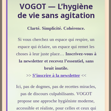
VOGOT — L’hygiène
Tarifs (Encarts publicitaires)
de vie sans agitation
Clarté. Simplicité. Cohérence.
À quelle fréquence consultez-vous le site VOGOT ?
Si vous cherchez un espace qui respire, un
Tous les jours
espace qui éclaire, un espace qui remet les
Plusieurs fois par semaine
choses à leur juste place…
Inscrivez-vous à
Une fois par semaine
la newsletter et recevez l’essentiel, sans
bruit inutile.
Une fois par mois
>>
S’inscrire à la newsletter
<<
Plus rarement
Ici, pas de dogmes, pas de recettes miracles,
pas de discours culpabilisants. VOGOT
Voter
Voir les résultats
propose une approche hygiéniste moderne,
accessible et réaliste, pour celles et ceux qui