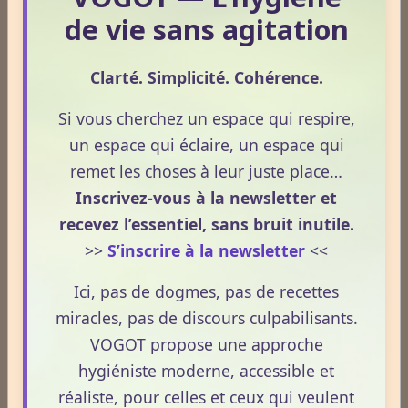
Lire la suite
de vie sans agitation
1
2
3
4
5
Clarté. Simplicité. Cohérence.
Dernières newsletters
Si vous cherchez un espace qui respire,
un espace qui éclaire, un espace qui
Newsletter #313 - juillet 2026
remet les choses à leur juste place…
Newsletter #312 - juin 2026
Inscrivez-vous à la newsletter et
recevez l’essentiel, sans bruit inutile.
Newsletter #311 - mai 2026
>>
S’inscrire à la newsletter
<<
Newsletter #310 - avril 2026
Ici, pas de dogmes, pas de recettes
Newsletter #309 - mars 2026
miracles, pas de discours culpabilisants.
VOGOT propose une approche
hygiéniste moderne, accessible et
ESPACE PUBLICITAIRE
réaliste, pour celles et ceux qui veulent