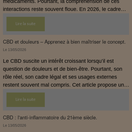
médicaments. Pourtant, la compréhension de ces
interactions reste souvent floue. En 2026, le cadre
légal français impose des règles strictes : seuls les
Lire la suite
usages externes du CBD sont autorisés. Cet article
propose une mise au point claire et accessible pour
comprendre comment le CBD s’inscrit dans une
CBD et douleurs – Apprenez à bien maîtriser le concept.
démarche de prévention, sans ingestion et sans
Le 13/05/2026
allégations thérapeutiques.
Le CBD suscite un intérêt croissant lorsqu’il est
question de douleurs et de bien‑être. Pourtant, son
rôle réel, son cadre légal et ses usages externes
restent souvent mal compris. Cet article propose une
mise au point claire, moderne et conforme à la
Lire la suite
réglementation française de 2026, afin de mieux
comprendre comment le CBD s’intègre dans une
approche globale de prévention.
CBD : l'anti-inflammatoire du 21ème siècle.
Le 13/05/2026