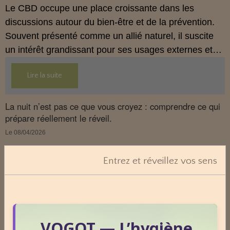
Le CBD occupe une place croissante dans les
discussions autour du bien‑être et de la prévention.
Souvent présenté comme un allié naturel, il suscite
un intérêt grandissant pour ses usages externes et
son interaction avec le système endocannabinoïde.
Lire la suite
Cet article propose une mise au point claire, moderne
et conforme à la réglementation française de 2026.
La nuit n’est pas ce que vous croyez : comprendre ce qui
prépare réellement le réveil.
Le 08/04/2026
La nuit n’est pas seulement un moment de repos.
Entrez et réveillez vos sens
C’est une phase où le terrain se réorganise, se
décante et prépare la vitalité du lendemain.
Pourtant, peu de personnes savent réellement ce qui
se joue dans cette période silencieuse.
VOGOT — L’hygiène