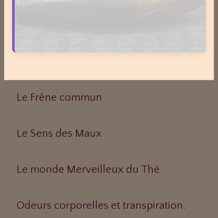
Dossiers
Le Frêne commun
Le Sens des Maux
Le monde Merveilleux du Thé
Odeurs corporelles et transpiration.