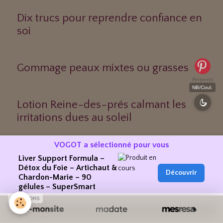
Dix trucs pour reprendre confiance en
soi
Gommage peaux mixtes ou grasses
Pinterest
NB/Coul.
Lotion Reine-des-prés calmant les
irritations dues au soleil
VOGOT a sélectionné pour vous
Liver Support Formula –
Huiles massages
Détox du Foie – Artichaut &
Découvrir
Chardon-Marie – 90
gélules – SuperSmart
SPONSORS
Coton