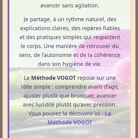
Format : 300 × 600 px
avancer sans agitation.
Emplacement disponible
Je partage, à un rythme naturel, des
Cliquez ici pour consulter les
explications claires, des repères fiables
tarifs.
et des pratiques simples qui respectent
le corps. Une manière de retrouver du
sens, de l’autonomie et de la cohérence
dans son hygiène de vie.
La
Méthode VOGOT
repose sur une
idée simple : comprendre avant d’agir,
ajuster plutôt que brusquer, avancer
avec lucidité plutôt qu’avec pression.
Vous pouvez la découvrir ici :
La
Méthode VOGOT