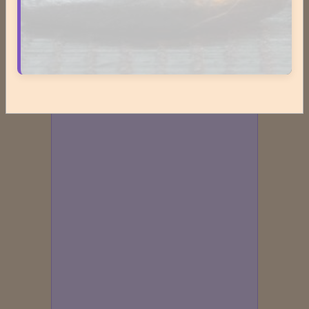
Format : 300 × 600 px
Emplacement disponible
Cliquez ici pour consulter les
tarifs.