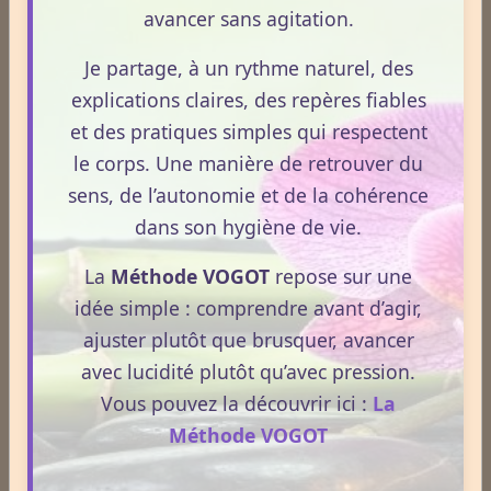
avancer sans agitation.
Lire la suite
Je partage, à un rythme naturel, des
explications claires, des repères fiables
1
2
3
4
5
et des pratiques simples qui respectent
le corps. Une manière de retrouver du
Dernières newsletters
sens, de l’autonomie et de la cohérence
Newsletter #313 - juillet 2026
dans son hygiène de vie.
Newsletter #312 - juin 2026
La
Méthode VOGOT
repose sur une
idée simple : comprendre avant d’agir,
Newsletter #311 - mai 2026
ajuster plutôt que brusquer, avancer
Newsletter #310 - avril 2026
avec lucidité plutôt qu’avec pression.
Vous pouvez la découvrir ici :
La
Newsletter #309 - mars 2026
Méthode VOGOT
ESPACE PUBLICITAIRE