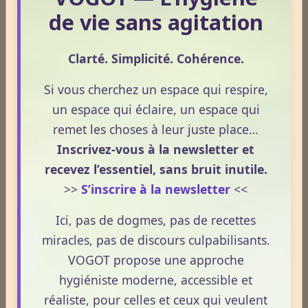
Le 13/05/2026
de vie sans agitation
Le CBD occupe une place croissante dans les
discussions autour du bien‑être et de la prévention.
Clarté. Simplicité. Cohérence.
Souvent présenté comme un allié naturel, il suscite
un intérêt grandissant pour ses usages externes et
Si vous cherchez un espace qui respire,
son interaction avec le système endocannabinoïde.
un espace qui éclaire, un espace qui
Lire la suite
Cet article propose une mise au point claire, moderne
remet les choses à leur juste place…
et conforme à la réglementation française de 2026.
Inscrivez-vous à la newsletter et
La nuit n’est pas ce que vous croyez : comprendre ce qui
recevez l’essentiel, sans bruit inutile.
prépare réellement le réveil.
>>
S’inscrire à la newsletter
<<
Le 08/04/2026
Ici, pas de dogmes, pas de recettes
La nuit n’est pas seulement un moment de repos.
miracles, pas de discours culpabilisants.
C’est une phase où le terrain se réorganise, se
VOGOT propose une approche
décante et prépare la vitalité du lendemain.
hygiéniste moderne, accessible et
Pourtant, peu de personnes savent réellement ce qui
réaliste, pour celles et ceux qui veulent
se joue dans cette période silencieuse.