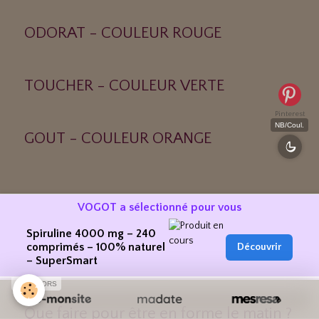
ODORAT - COULEUR ROUGE
TOUCHER - COULEUR VERTE
Pinterest
NB/Coul.
GOUT - COULEUR ORANGE
Trucs et Astuces
VOGOT a sélectionné pour vous
Spiruline 4000 mg – 240
comprimés – 100% naturel
Découvrir
Dix trucs pour rester ZEN !!!
– SuperSmart
SPONSORS
Que faire pour être en forme le matin ?