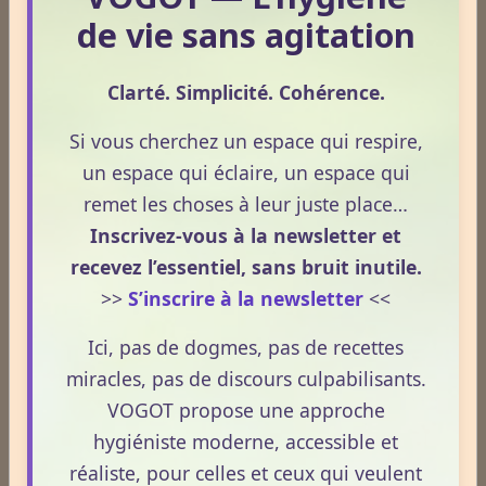
de vie sans agitation
Le 08/04/2026
La nuit n’est pas seulement un moment de repos.
Clarté. Simplicité. Cohérence.
C’est une phase où le terrain se réorganise, se
décante et prépare la vitalité du lendemain.
Si vous cherchez un espace qui respire,
Pourtant, peu de personnes savent réellement ce qui
un espace qui éclaire, un espace qui
se joue dans cette période silencieuse.
remet les choses à leur juste place…
Inscrivez-vous à la newsletter et
Lire la suite
recevez l’essentiel, sans bruit inutile.
>>
S’inscrire à la newsletter
<<
1
2
3
4
5
Ici, pas de dogmes, pas de recettes
Dernières newsletters
miracles, pas de discours culpabilisants.
VOGOT propose une approche
Newsletter #313 - juillet 2026
hygiéniste moderne, accessible et
Newsletter #312 - juin 2026
réaliste, pour celles et ceux qui veulent