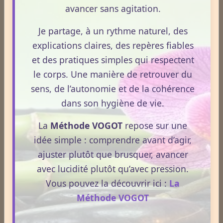
avancer sans agitation.
Newsletter #311 - mai 2026
Je partage, à un rythme naturel, des
Newsletter #310 - avril 2026
explications claires, des repères fiables
Newsletter #309 - mars 2026
et des pratiques simples qui respectent
le corps. Une manière de retrouver du
ESPACE PUBLICITAIRE
sens, de l’autonomie et de la cohérence
dans son hygiène de vie.
Format : 300 × 600 px
Emplacement disponible
La
Méthode VOGOT
repose sur une
idée simple : comprendre avant d’agir,
Cliquez ici pour consulter les
ajuster plutôt que brusquer, avancer
tarifs.
avec lucidité plutôt qu’avec pression.
Vous pouvez la découvrir ici :
La
Méthode VOGOT