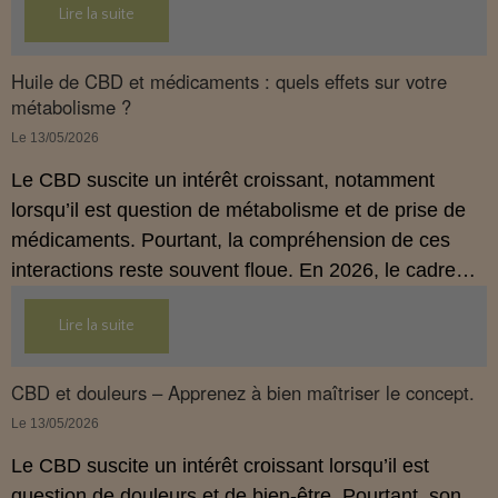
Lire la suite
Huile de CBD et médicaments : quels effets sur votre
métabolisme ?
Le 13/05/2026
Le CBD suscite un intérêt croissant, notamment
lorsqu’il est question de métabolisme et de prise de
médicaments. Pourtant, la compréhension de ces
interactions reste souvent floue. En 2026, le cadre
légal français impose des règles strictes : seuls les
Lire la suite
usages externes du CBD sont autorisés. Cet article
propose une mise au point claire et accessible pour
comprendre comment le CBD s’inscrit dans une
CBD et douleurs – Apprenez à bien maîtriser le concept.
démarche de prévention, sans ingestion et sans
Le 13/05/2026
allégations thérapeutiques.
Le CBD suscite un intérêt croissant lorsqu’il est
question de douleurs et de bien‑être. Pourtant, son