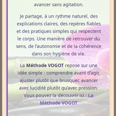
avancer sans agitation.
Le nez est celui par lequel le souffle entre
Je partage, à un rythme naturel, des
et sort, il est la porte naturelle du va et
explications claires, des repères fiables
vient de l'air. Le yoga a trouvé le souffle
et des pratiques simples qui respectent
comme le meilleur moyen de reprendre le
le corps. Une manière de retrouver du
contrôle de soi, aussi le nez et les
narines constituent donc une porte très
sens, de l’autonomie et de la cohérence
importante. De fait dans la science de la
dans son hygiène de vie.
maîtrise du souffle appelé le Prânayama,
La
Méthode VOGOT
repose sur une
le Yogi doit apprendre à toujours respirer
idée simple : comprendre avant d’agir,
avec le nez, réservant le souffle avec la
ajuster plutôt que brusquer, avancer
bouche uniquement pour des exercices
avec lucidité plutôt qu’avec pression.
particuliers. Pour ce faire il applique des
Vous pouvez la découvrir ici :
La
gestes sur les narines et trouve une
Méthode VOGOT
grande intériorité au seul contact des
doigts avec les narines.