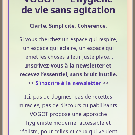
constante possible de l'anus vers le haut.
de vie sans agitation
Le fait de garder constamment une tenue
de la base vers le haut, même légère,
Clarté. Simplicité. Cohérence.
dans la pratique mais également dans la
vie de tous les jours va permettre une
Si vous cherchez un espace qui respire,
stimulation très puissante de l'ensemble
un espace qui éclaire, un espace qui
du système nerveux et énergétique.
remet les choses à leur juste place…
Inscrivez-vous à la newsletter et
A un certain niveau de pratique, ce geste
recevez l’essentiel, sans bruit inutile.
simple va permettre au fil du temps
>>
S’inscrire à la newsletter
<<
d'inverser le cours des énergies qui ne se
dirigeront non plus vers le bas et la
Ici, pas de dogmes, pas de recettes
dispersion, mais au contraire vers le haut
miracles, pas de discours culpabilisants.
et la réintégration.
VOGOT propose une approche
hygiéniste moderne, accessible et
Le nez
réaliste, pour celles et ceux qui veulent