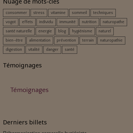
Nuage de mots-clés
consommer
stress
vitamine
sommeil
techniques
vogot
effets
individu
immunité
nutrition
naturopathe
santé naturelle
energie
blog
hygiénisme
naturel
bien-être
alimentation
prévention
terrain
naturopathie
digestion
vitalité
danger
santé
Témoignages
Témoignages
Derniers billets