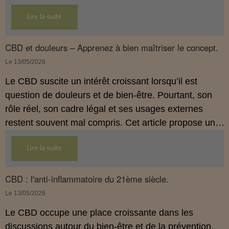
légal français impose des règles strictes : seuls les
Lire la suite
usages externes du CBD sont autorisés. Cet article
propose une mise au point claire et accessible pour
comprendre comment le CBD s’inscrit dans une
CBD et douleurs – Apprenez à bien maîtriser le concept.
démarche de prévention, sans ingestion et sans
Le 13/05/2026
allégations thérapeutiques.
Le CBD suscite un intérêt croissant lorsqu’il est
question de douleurs et de bien‑être. Pourtant, son
rôle réel, son cadre légal et ses usages externes
restent souvent mal compris. Cet article propose une
mise au point claire, moderne et conforme à la
Lire la suite
réglementation française de 2026, afin de mieux
comprendre comment le CBD s’intègre dans une
approche globale de prévention.
CBD : l'anti-inflammatoire du 21ème siècle.
Le 13/05/2026
Le CBD occupe une place croissante dans les
discussions autour du bien‑être et de la prévention.