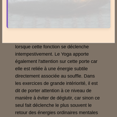
La glotte
D'une manière moins classique, la glotte
constitue également une porte du point
de vue de la déglutition et de ses excès
lorsque cette fonction se déclenche
intempestivement. Le Yoga apporte
également l'attention sur cette porte car
elle est reliée à une énergie subtile
directement associée au souffle. Dans
les exercices de grande intériorité, il est
dit de porter attention à ce niveau de
manière à éviter de déglutir, car sinon ce
seul fait déclenche le plus souvent le
retour des énergies ordinaires mentales