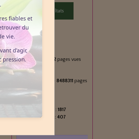
.
Voir les résultats
es fiables et
etrouver du
e vie.
Statistiques
ant d’agir,
Aujourd'hui
c pression.
280
visiteurs -
442
pages vues
Total
2713587
visiteurs -
8488311
pages
vues
Contenu
Nombre de pages :
1817
Nombre d'articles :
407