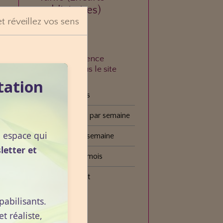
publicitaires)
et réveillez vos sens
À quelle fréquence
consultez-vous le site
VOGOT ?
tation
Tous les jours
Plusieurs fois par semaine
n espace qui
Une fois par semaine
letter et
Une fois par mois
Plus rarement
pabilisants.
Voter
 réaliste,