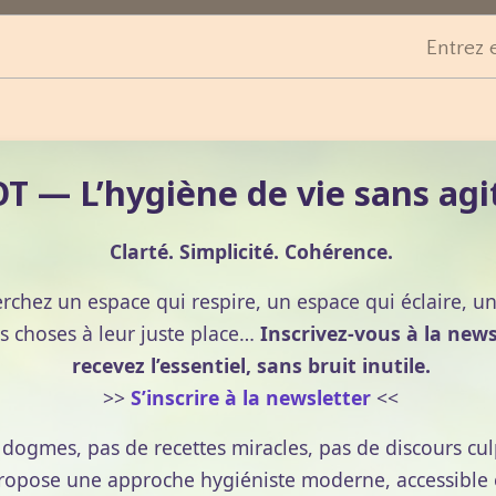
de vous pour éteindre la bougie en fin de séance.
Entrez 
ditif en tournant et en appuyant légèrement de façon à
issu) de la bougie.
 — L’hygiène de vie sans agi
Clarté. Simplicité. Cohérence.
pitement.
erchez un espace qui respire, un espace qui éclaire, u
’à sept centimètres au-dessus de l’oreille.
s choses à leur juste place…
Inscrivez-vous à la news
recevez l’essentiel, sans bruit inutile.
ans le verre d’eau pour l’éteindre.
>>
S’inscrire à la newsletter
<<
et les bords du conduit auditif avec un cure-oreille puis
e dogmes, pas de recettes miracles, pas de discours cul
le d’amande douce.
pose une approche hygiéniste moderne, accessible et