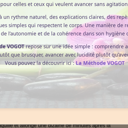
pour celles et ceux qui veulent avancer sans agitation
re, c’est pourquoi il faut toujours traiter les deux oreilles.
à un rythme naturel, des explications claires, des repèr
ues simples qui respectent le corps. Une manière de r
 de l’autonomie et de la cohérence dans son hygiène d
de VOGOT
repose sur une idée simple : comprendre av
lutôt que brusquer, avancer avec lucidité plutôt qu’ave
Vous pouvez la découvrir ici :
La Méthode VOGOT
anquille et allongé une dizaine de minutes après la