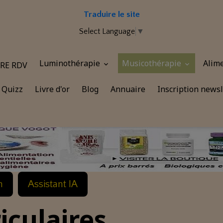
Traduire le site
Select Language
▼
Luminothérapie
Musicothérapie
Alim
RE RDV
Quizz
Livre d'or
Blog
Annuaire
Inscription newsl
n
Assistant IA
iculaires