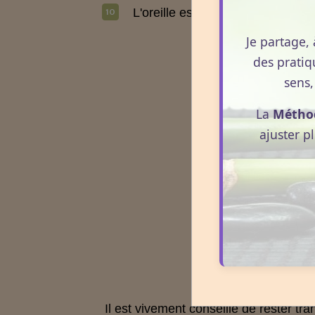
L'oreille est le centre de l’équilib
Je partage, 
des pratiq
sens,
La
Métho
ajuster p
Il est vivement conseillé de rester tr