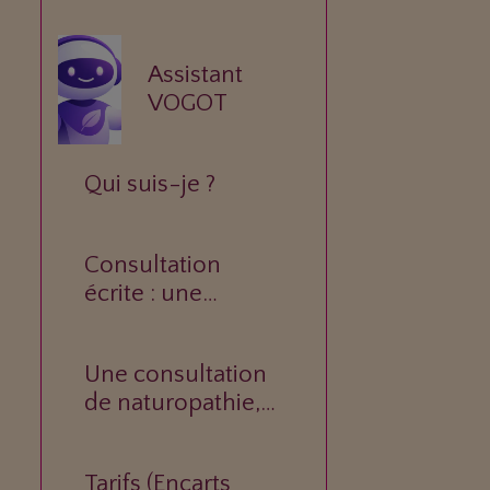
Assistant
VOGOT
Qui suis-je ?
Consultation
écrite : une
réponse
personnalisée à
Une consultation
votre question.
de naturopathie,
c’est quoi ?
Tarifs (Encarts