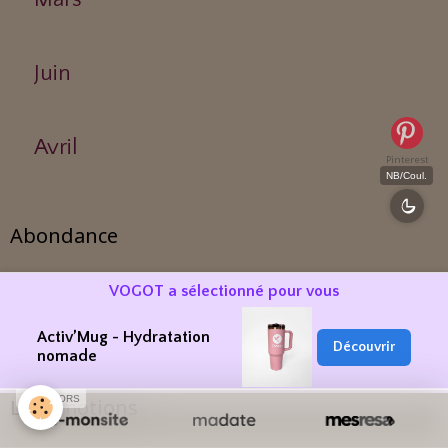
Juin
Avril
Pinterest
NB/Coul.
Abondance
VOGOT a sélectionné pour vous
Chèque d'Abondance.
Activ’Mug - Hydratation
Découvrir
nomade
SPONSORS
Les Emotions