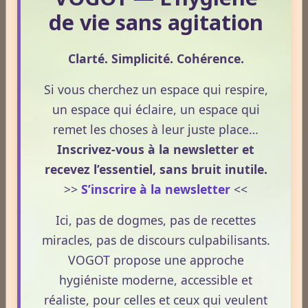
Témoignages
de vie sans agitation
Clarté. Simplicité. Cohérence.
Témoignages
Si vous cherchez un espace qui respire,
un espace qui éclaire, un espace qui
remet les choses à leur juste place…
Derniers billets
Inscrivez-vous à la newsletter et
Réharmonisation corporelle hygiéniste.
recevez l’essentiel, sans bruit inutile.
>>
S’inscrire à la newsletter
<<
Le 24/05/2026
La Réharmonisation corporelle hygiéniste désigne un
Ici, pas de dogmes, pas de recettes
processus naturel, progressif et non thérapeutique
miracles, pas de discours culpabilisants.
par lequel le corps retrouve un fonctionnement plus
VOGOT propose une approche
fluide, plus cohérent et plus équilibré grâce à une
hygiéniste moderne, accessible et
hygiène de vie adaptée.
réaliste, pour celles et ceux qui veulent
Lire la suite