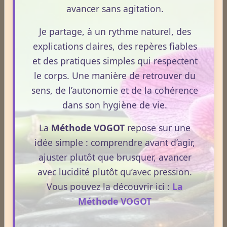
avancer sans agitation.
Huile de CBD et médicaments : quels effets sur votre
Je partage, à un rythme naturel, des
métabolisme ?
explications claires, des repères fiables
Le 13/05/2026
et des pratiques simples qui respectent
Le CBD suscite un intérêt croissant, notamment
le corps. Une manière de retrouver du
lorsqu’il est question de métabolisme et de prise de
sens, de l’autonomie et de la cohérence
médicaments. Pourtant, la compréhension de ces
dans son hygiène de vie.
interactions reste souvent floue. En 2026, le cadre
La
Méthode VOGOT
repose sur une
légal français impose des règles strictes : seuls les
Lire la suite
idée simple : comprendre avant d’agir,
usages externes du CBD sont autorisés. Cet article
propose une mise au point claire et accessible pour
ajuster plutôt que brusquer, avancer
comprendre comment le CBD s’inscrit dans une
CBD et douleurs – Apprenez à bien maîtriser le concept.
avec lucidité plutôt qu’avec pression.
démarche de prévention, sans ingestion et sans
Vous pouvez la découvrir ici :
La
Le 13/05/2026
allégations thérapeutiques.
Méthode VOGOT
Le CBD suscite un intérêt croissant lorsqu’il est
question de douleurs et de bien‑être. Pourtant, son