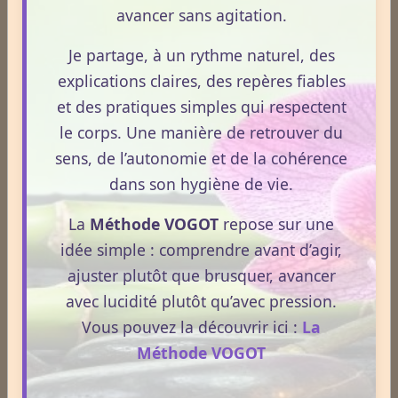
mise au point claire, moderne et conforme à la
avancer sans agitation.
Lire la suite
réglementation française de 2026, afin de mieux
comprendre comment le CBD s’intègre dans une
Je partage, à un rythme naturel, des
approche globale de prévention.
CBD : l'anti-inflammatoire du 21ème siècle.
explications claires, des repères fiables
Le 13/05/2026
et des pratiques simples qui respectent
le corps. Une manière de retrouver du
Le CBD occupe une place croissante dans les
sens, de l’autonomie et de la cohérence
discussions autour du bien‑être et de la prévention.
Souvent présenté comme un allié naturel, il suscite
dans son hygiène de vie.
un intérêt grandissant pour ses usages externes et
La
Méthode VOGOT
repose sur une
son interaction avec le système endocannabinoïde.
idée simple : comprendre avant d’agir,
Lire la suite
Cet article propose une mise au point claire, moderne
ajuster plutôt que brusquer, avancer
et conforme à la réglementation française de 2026.
avec lucidité plutôt qu’avec pression.
La nuit n’est pas ce que vous croyez : comprendre ce qui
prépare réellement le réveil.
Vous pouvez la découvrir ici :
La
Méthode VOGOT
Le 08/04/2026
La nuit n’est pas seulement un moment de repos.