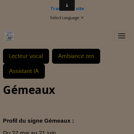
Traduire le site
Select Language
▼
Lecteur vocal
Ambiance zen
Assistant IA
Gémeaux
Profil du signe Gémeaux :
Du 22 mai au 21 juin.