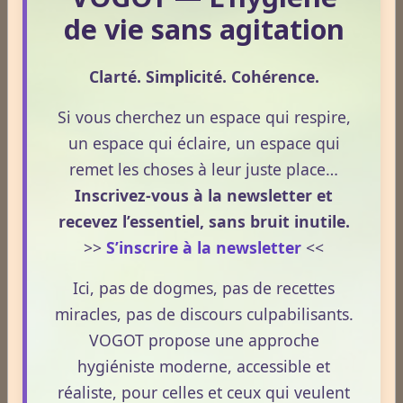
métabolisme ?
de vie sans agitation
Le 13/05/2026
Clarté. Simplicité. Cohérence.
Le CBD suscite un intérêt croissant, notamment
lorsqu’il est question de métabolisme et de prise de
Si vous cherchez un espace qui respire,
médicaments. Pourtant, la compréhension de ces
un espace qui éclaire, un espace qui
interactions reste souvent floue. En 2026, le cadre
remet les choses à leur juste place…
légal français impose des règles strictes : seuls les
Inscrivez-vous à la newsletter et
Lire la suite
usages externes du CBD sont autorisés. Cet article
recevez l’essentiel, sans bruit inutile.
propose une mise au point claire et accessible pour
>>
S’inscrire à la newsletter
<<
comprendre comment le CBD s’inscrit dans une
CBD et douleurs – Apprenez à bien maîtriser le concept.
démarche de prévention, sans ingestion et sans
Le 13/05/2026
Ici, pas de dogmes, pas de recettes
allégations thérapeutiques.
Le CBD suscite un intérêt croissant lorsqu’il est
miracles, pas de discours culpabilisants.
question de douleurs et de bien‑être. Pourtant, son
VOGOT propose une approche
rôle réel, son cadre légal et ses usages externes
hygiéniste moderne, accessible et
restent souvent mal compris. Cet article propose une
réaliste, pour celles et ceux qui veulent