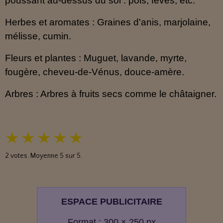
poussant au-dessus du sol : pois, fèves, etc.
Herbes et aromates : Graines d'anis, marjolaine,
mélisse, cumin.
Fleurs et plantes : Muguet, lavande, myrte,
fougère, cheveu-de-Vénus, douce-amère.
Arbres : Arbres à fruits secs comme le châtaigner.
★
★
★
★
★
2
votes. Moyenne
5
sur 5.
ESPACE PUBLICITAIRE
Format : 300 × 250 px