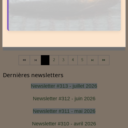
C’est une phase où le terrain se réorganise, se
décante et prépare la vitalité du lendemain.
Pourtant, peu de personnes savent réellement ce qui
se joue dans cette période silencieuse.
Lire la suite
1
2
3
4
5
Dernières newsletters
Newsletter #313 - juillet 2026
Newsletter #312 - juin 2026
Newsletter #311 - mai 2026
Newsletter #310 - avril 2026