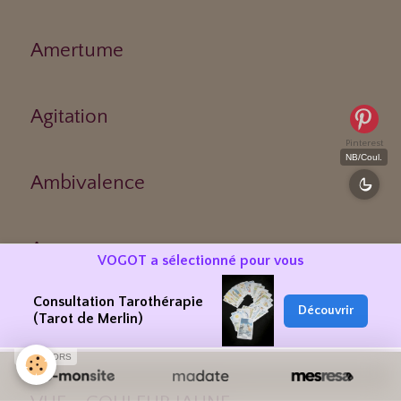
Amertume
Agitation
Pinterest
NB/Coul.
Ambivalence
Amour
VOGOT a sélectionné pour vous
Consultation Tarothérapie
Découvrir
(Tarot de Merlin)
La Rosace
SPONSORS