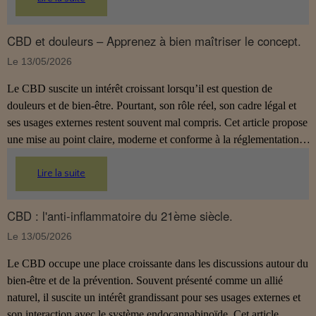
s’inscrit dans une démarche de prévention, sans ingestion et sans
allégations thérapeutiques.
CBD et douleurs – Apprenez à bien maîtriser le concept.
Le 13/05/2026
Le CBD suscite un intérêt croissant lorsqu’il est question de
douleurs et de bien‑être. Pourtant, son rôle réel, son cadre légal et
ses usages externes restent souvent mal compris. Cet article propose
une mise au point claire, moderne et conforme à la réglementation
française de 2026, afin de mieux comprendre comment le CBD
s’intègre dans une approche globale de prévention.
Lire la suite
CBD : l'anti-inflammatoire du 21ème siècle.
Le 13/05/2026
Le CBD occupe une place croissante dans les discussions autour du
bien‑être et de la prévention. Souvent présenté comme un allié
naturel, il suscite un intérêt grandissant pour ses usages externes et
son interaction avec le système endocannabinoïde. Cet article