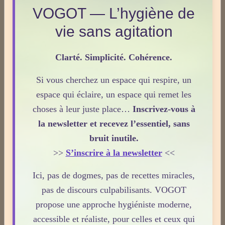
Dossiers
VOGOT — L’hygiène de
vie sans agitation
Le Frêne commun
Clarté. Simplicité. Cohérence.
Si vous cherchez un espace qui respire, un
Le Sens des Maux
espace qui éclaire, un espace qui remet les
choses à leur juste place…
Inscrivez-vous à
Le monde Merveilleux du Thé
la newsletter et recevez l’essentiel, sans
bruit inutile.
>>
S’inscrire à la newsletter
<<
Odeurs corporelles et transpiration.
Ici, pas de dogmes, pas de recettes miracles,
pas de discours culpabilisants. VOGOT
Médecines Holistiques
propose une approche hygiéniste moderne,
accessible et réaliste, pour celles et ceux qui