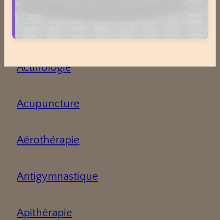
Médecines Douces
Actinologie
Acupuncture
Aérothérapie
Antigymnastique
Apithérapie