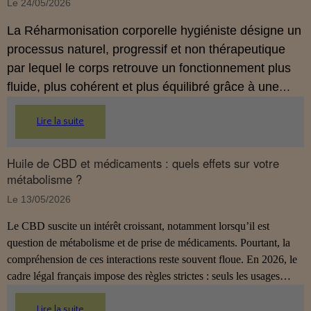
Le 24/05/2026
La Réharmonisation corporelle hygiéniste désigne un
processus naturel, progressif et non thérapeutique
par lequel le corps retrouve un fonctionnement plus
fluide, plus cohérent et plus équilibré grâce à une
hygiène de vie adaptée.
Lire la suite
Huile de CBD et médicaments : quels effets sur votre
métabolisme ?
Le 13/05/2026
Le CBD suscite un intérêt croissant, notamment lorsqu’il est
question de métabolisme et de prise de médicaments. Pourtant, la
compréhension de ces interactions reste souvent floue. En 2026, le
cadre légal français impose des règles strictes : seuls les usages
externes du CBD sont autorisés. Cet article propose une mise au
point claire et accessible pour comprendre comment le CBD
Lire la suite