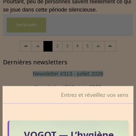
Pourtant, peu de personnes savent réellement ce qui
se joue dans cette période silencieuse.
Lire la suite
1
2
3
4
5
Dernières newsletters
Newsletter #313 - juillet 2026
Newsletter #312 - juin 2026
Entrez et réveillez vos sens
Newsletter #311 - mai 2026
Newsletter #310 - avril 2026
Newsletter #309 - mars 2026
VOGOT — L’hygiène