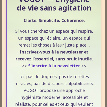
de vie sans agitation
ESPACE PUBLICITAIRE
Format : 300 × 600 px
Clarté. Simplicité. Cohérence.
Emplacement disponible
Si vous cherchez un espace qui respire,
Cliquez ici pour consulter les
un espace qui éclaire, un espace qui
tarifs.
remet les choses à leur juste place…
Inscrivez-vous à la newsletter et
recevez l’essentiel, sans bruit inutile.
>>
S’inscrire à la newsletter
<<
Ici, pas de dogmes, pas de recettes
miracles, pas de discours culpabilisants.
VOGOT propose une approche
hygiéniste moderne, accessible et
réaliste, pour celles et ceux qui veulent