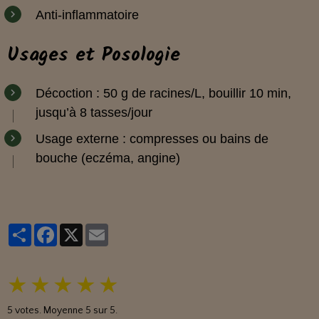
Anti-inflammatoire
Usages et Posologie
Décoction : 50 g de racines/L, bouillir 10 min,
jusqu’à 8 tasses/jour
Usage externe : compresses ou bains de
bouche (eczéma, angine)
Partager
Facebook
X
Email
★
★
★
★
★
5
votes. Moyenne
5
sur 5.