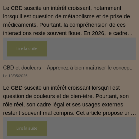
Le CBD suscite un intérêt croissant, notamment
lorsqu’il est question de métabolisme et de prise de
médicaments. Pourtant, la compréhension de ces
interactions reste souvent floue. En 2026, le cadre
légal français impose des règles strictes : seuls les
Lire la suite
usages externes du CBD sont autorisés. Cet article
propose une mise au point claire et accessible pour
comprendre comment le CBD s’inscrit dans une
CBD et douleurs – Apprenez à bien maîtriser le concept.
démarche de prévention, sans ingestion et sans
Le 13/05/2026
allégations thérapeutiques.
Le CBD suscite un intérêt croissant lorsqu’il est
question de douleurs et de bien‑être. Pourtant, son
rôle réel, son cadre légal et ses usages externes
restent souvent mal compris. Cet article propose une
mise au point claire, moderne et conforme à la
Lire la suite
réglementation française de 2026, afin de mieux
comprendre comment le CBD s’intègre dans une