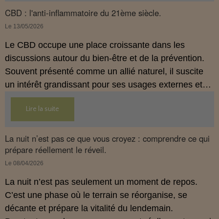
approche globale de prévention.
CBD : l'anti-inflammatoire du 21ème siècle.
Le 13/05/2026
Le CBD occupe une place croissante dans les
discussions autour du bien‑être et de la prévention.
Souvent présenté comme un allié naturel, il suscite
un intérêt grandissant pour ses usages externes et
son interaction avec le système endocannabinoïde.
Lire la suite
Cet article propose une mise au point claire, moderne
et conforme à la réglementation française de 2026.
La nuit n’est pas ce que vous croyez : comprendre ce qui
prépare réellement le réveil.
Le 08/04/2026
La nuit n’est pas seulement un moment de repos.
C’est une phase où le terrain se réorganise, se
décante et prépare la vitalité du lendemain.