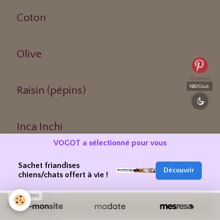
Coton
Olive
Pinterest
NB/Coul.
Raisin (pépins)
Inca Inchi
VOGOT a sélectionné pour vous
Melon du Kalahari
Sachet friandises
Découvrir
chiens/chats offert à vie !
SPONSORS
Astrologie