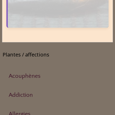
Odeurs corporelles et transpiration.
Médecines Holistiques
Plantes / affections
Acouphènes
Addiction
Allergies