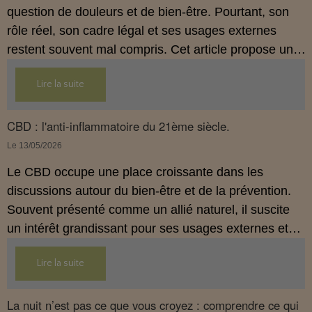
question de douleurs et de bien‑être. Pourtant, son
rôle réel, son cadre légal et ses usages externes
restent souvent mal compris. Cet article propose une
mise au point claire, moderne et conforme à la
Lire la suite
réglementation française de 2026, afin de mieux
comprendre comment le CBD s’intègre dans une
approche globale de prévention.
CBD : l'anti-inflammatoire du 21ème siècle.
Le 13/05/2026
Le CBD occupe une place croissante dans les
discussions autour du bien‑être et de la prévention.
Souvent présenté comme un allié naturel, il suscite
un intérêt grandissant pour ses usages externes et
son interaction avec le système endocannabinoïde.
Lire la suite
Cet article propose une mise au point claire, moderne
et conforme à la réglementation française de 2026.
La nuit n’est pas ce que vous croyez : comprendre ce qui