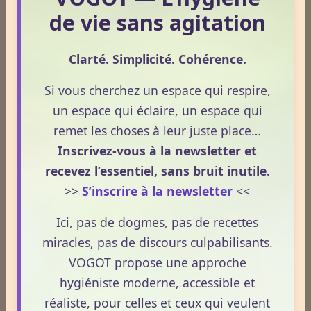
de vie sans agitation
Newsletter #311 - mai 2026
Newsletter #310 - avril 2026
Clarté. Simplicité. Cohérence.
Newsletter #309 - mars 2026
Si vous cherchez un espace qui respire,
un espace qui éclaire, un espace qui
remet les choses à leur juste place…
ESPACE PUBLICITAIRE
Inscrivez-vous à la newsletter et
Format : 300 × 600 px
recevez l’essentiel, sans bruit inutile.
Emplacement disponible
>>
S’inscrire à la newsletter
<<
Cliquez ici pour consulter les
Ici, pas de dogmes, pas de recettes
tarifs.
miracles, pas de discours culpabilisants.
VOGOT propose une approche
hygiéniste moderne, accessible et
réaliste, pour celles et ceux qui veulent