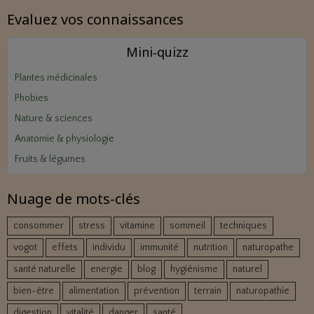
Evaluez vos connaissances
Mini‑quizz
Plantes médicinales
Phobies
Nature & sciences
Anatomie & physiologie
Fruits & légumes
Nuage de mots-clés
consommer
stress
vitamine
sommeil
techniques
vogot
effets
individu
immunité
nutrition
naturopathe
santé naturelle
energie
blog
hygiénisme
naturel
bien-être
alimentation
prévention
terrain
naturopathie
digestion
vitalité
danger
santé