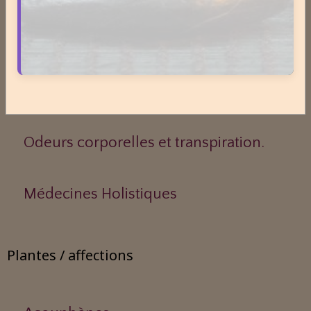
Le Sens des Maux
Le monde Merveilleux du Thé
Odeurs corporelles et transpiration.
Médecines Holistiques
Plantes / affections