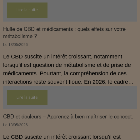
hygiène de vie adaptée.
Lire la suite
Huile de CBD et médicaments : quels effets sur votre
métabolisme ?
Le 13/05/2026
Le CBD suscite un intérêt croissant, notamment
lorsqu’il est question de métabolisme et de prise de
médicaments. Pourtant, la compréhension de ces
interactions reste souvent floue. En 2026, le cadre
légal français impose des règles strictes : seuls les
Lire la suite
usages externes du CBD sont autorisés. Cet article
propose une mise au point claire et accessible pour
comprendre comment le CBD s’inscrit dans une
CBD et douleurs – Apprenez à bien maîtriser le concept.
démarche de prévention, sans ingestion et sans
Le 13/05/2026
allégations thérapeutiques.
Le CBD suscite un intérêt croissant lorsqu’il est