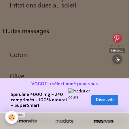
irritations dues au soleil
Huiles massages
Pinterest
NB/Coul.
Coton
Olive
VOGOT a sélectionné pour vous
Spiruline 4000 mg – 240
Raisin (pépins)
comprimés – 100% naturel
Découvrir
– SuperSmart
SPONSORS
Inca Inchi