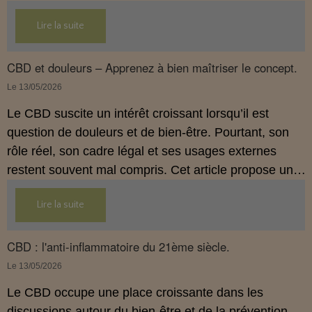
légal français impose des règles strictes : seuls les
Lire la suite
usages externes du CBD sont autorisés. Cet article
propose une mise au point claire et accessible pour
comprendre comment le CBD s’inscrit dans une
CBD et douleurs – Apprenez à bien maîtriser le concept.
démarche de prévention, sans ingestion et sans
Le 13/05/2026
allégations thérapeutiques.
Le CBD suscite un intérêt croissant lorsqu’il est
question de douleurs et de bien‑être. Pourtant, son
rôle réel, son cadre légal et ses usages externes
restent souvent mal compris. Cet article propose une
mise au point claire, moderne et conforme à la
Lire la suite
réglementation française de 2026, afin de mieux
comprendre comment le CBD s’intègre dans une
approche globale de prévention.
CBD : l'anti-inflammatoire du 21ème siècle.
Le 13/05/2026
Le CBD occupe une place croissante dans les
discussions autour du bien‑être et de la prévention.