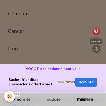
Gémeaux
Cancer
Pinterest
NB/Coul.
Lion
VOGOT a sélectionné pour vous
RÉFÉRENCEMENT & PRÉSENCE WEB
VOGOT est présent dans des annuaires fiables, sélectionnés pour
Sachet friandises
Découvrir
leur qualité et leur cohérence :
chiens/chats offert à vie !
Maxannu – Bien-être
SPONSORS
NosAvis – Naturopathes
AjoutezVotreSite