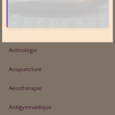
Asthme
Médecines Douces
Actinologie
Acupuncture
Aérothérapie
Antigymnastique