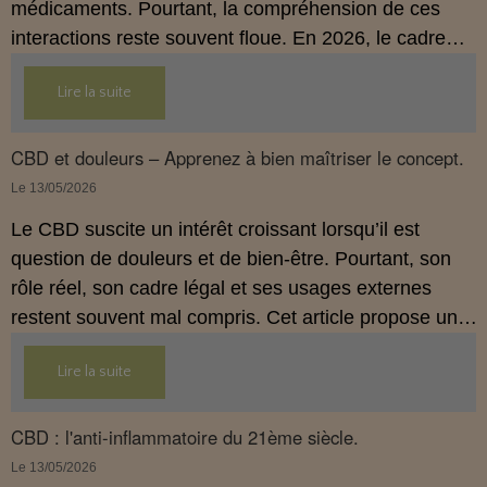
médicaments. Pourtant, la compréhension de ces
interactions reste souvent floue. En 2026, le cadre
légal français impose des règles strictes : seuls les
Lire la suite
usages externes du CBD sont autorisés. Cet article
propose une mise au point claire et accessible pour
comprendre comment le CBD s’inscrit dans une
CBD et douleurs – Apprenez à bien maîtriser le concept.
démarche de prévention, sans ingestion et sans
Le 13/05/2026
allégations thérapeutiques.
Le CBD suscite un intérêt croissant lorsqu’il est
question de douleurs et de bien‑être. Pourtant, son
rôle réel, son cadre légal et ses usages externes
restent souvent mal compris. Cet article propose une
mise au point claire, moderne et conforme à la
Lire la suite
réglementation française de 2026, afin de mieux
comprendre comment le CBD s’intègre dans une
approche globale de prévention.
CBD : l'anti-inflammatoire du 21ème siècle.
Le 13/05/2026