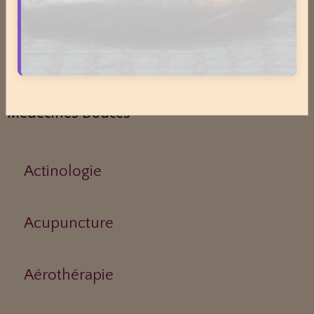
Asthme
Médecines Douces
Actinologie
Acupuncture
Aérothérapie