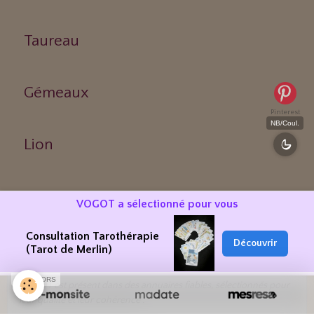
Taureau
Gémeaux
Pinterest
NB/Coul.
Lion
Vierge
VOGOT a sélectionné pour vous
Consultation Tarothérapie
Découvrir
(Tarot de Merlin)
RÉFÉRENCEMENT & PRÉSENCE WEB
SPONSORS
VOGOT est présent dans des annuaires fiables, sélectionnés pour
leur qualité et leur cohérence :