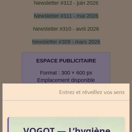
Newsletter #312 - juin 2026
Newsletter #311 - mai 2026
Newsletter #310 - avril 2026
Newsletter #309 - mars 2026
ESPACE PUBLICITAIRE
Format : 300 × 600 px
Emplacement disponible
Entrez et réveillez vos sens
Cliquez ici pour consulter les
tarifs.
VOGOT — L’hygiène