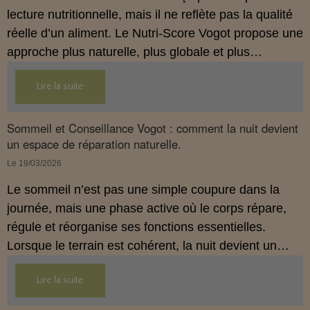
lecture nutritionnelle, mais il ne reflète pas la qualité
réelle d’un aliment. Le Nutri‑Score Vogot propose une
approche plus naturelle, plus globale et plus
cohérente avec l’hygiénisme. Cette introduction
Lire la suite
présente les bases de ce nouvel indicateur.
Sommeil et Conseillance Vogot : comment la nuit devient
un espace de réparation naturelle.
Le 19/03/2026
Le sommeil n’est pas une simple coupure dans la
journée, mais une phase active où le corps répare,
régule et réorganise ses fonctions essentielles.
Lorsque le terrain est cohérent, la nuit devient un
véritable espace de restauration naturelle, au service
Lire la suite
du bien-être global. Cet article montre comment
l’anamnèse et la synthèse par le logiciel
Conseillance