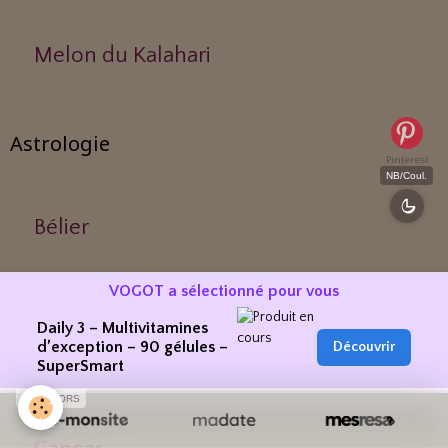
Melon du Kalahari
Astrologie
Pinterest
NB/Coul.
Bélier
VOGOT a sélectionné pour vous
Gémeaux
Daily 3 – Multivitamines
d’exception – 90 gélules –
Découvrir
SuperSmart
Taureau
SPONSORS