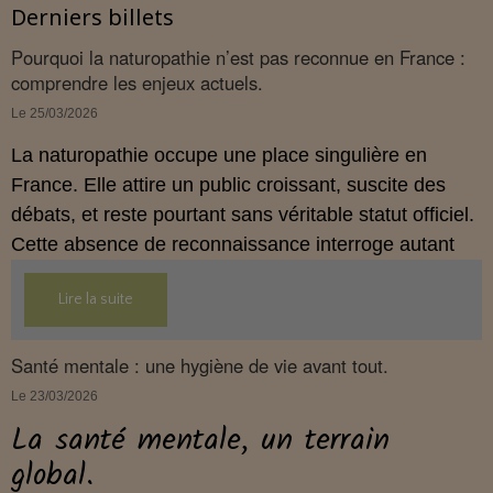
Derniers billets
Pourquoi la naturopathie n’est pas reconnue en France :
comprendre les enjeux actuels.
Le 25/03/2026
La naturopathie occupe une place singulière en
France. Elle attire un public croissant, suscite des
débats, et reste pourtant sans véritable statut officiel.
Cette absence de reconnaissance interroge autant
les praticiens, que les personnes en quête d’une
Lire la suite
approche globale de la santé.
Comprendre pourquoi la naturopathie n’est pas
Santé mentale : une hygiène de vie avant tout.
reconnue en France, nécessite d’examiner son
Le 23/03/2026
histoire, son cadre juridique, les obstacles
La santé mentale, un terrain
institutionnels et les attentes du public. Cet article
global.
propose une analyse claire, et structurée pour