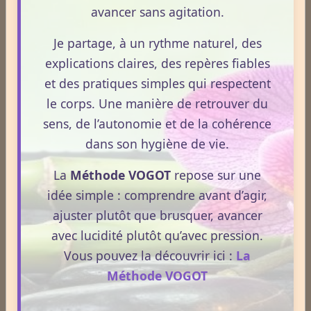
avancer sans agitation.
Je partage, à un rythme naturel, des
Le Sens des Maux
explications claires, des repères fiables
et des pratiques simples qui respectent
Le monde Merveilleux du Thé
le corps. Une manière de retrouver du
sens, de l’autonomie et de la cohérence
dans son hygiène de vie.
Odeurs corporelles et transpiration.
La
Méthode VOGOT
repose sur une
idée simple : comprendre avant d’agir,
Médecines Holistiques
ajuster plutôt que brusquer, avancer
avec lucidité plutôt qu’avec pression.
Vous pouvez la découvrir ici :
La
Plantes / affections
Méthode VOGOT