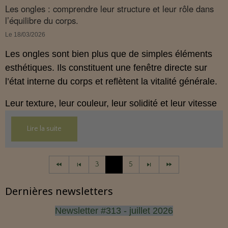
VOGOT
Les ongles : comprendre leur structure et leur rôle dans
(licence FREE, gratuite), permettent
l’équilibre du corps.
d’ajuster l’hygiène de vie, en particulier alimentaire,
pour soutenir en profondeur le travail nocturne de
Le 18/03/2026
l’organisme.
Les ongles sont bien plus que de simples éléments
esthétiques. Ils constituent une fenêtre directe sur
l’état interne du corps et reflètent la vitalité générale.
Leur texture, leur couleur, leur solidité et leur vitesse
de pousse fournissent des informations précieuses
Lire la suite
sur l’alimentation, la circulation, l’hydratation et la
gestion du stress.
3
4
5
Les observer régulièrement permet d’agir en
prévention et de soutenir l’équilibre global de
Dernières newsletters
l’organisme.
Newsletter #313 - juillet 2026