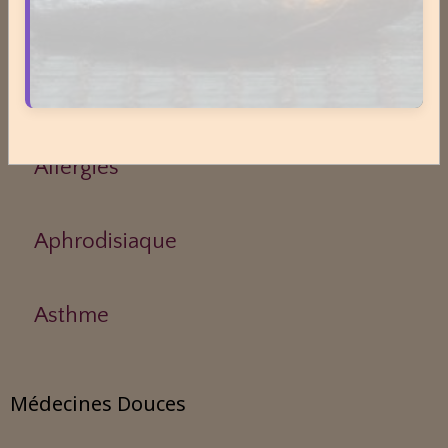
Acouphènes
Addiction
Allergies
Aphrodisiaque
Asthme
Médecines Douces