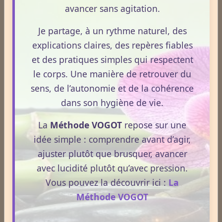
avancer sans agitation.
Je partage, à un rythme naturel, des
explications claires, des repères fiables
et des pratiques simples qui respectent
Devenez partenaire VOGOT
le corps. Une manière de retrouver du
Offrez à votre marque une
visibilité ciblée et qualitative
auprès d’une audience engagée dans la santé naturelle et le
sens, de l’autonomie et de la cohérence
bien‑être. Découvrez nos
formules et packs avantageux
dans son hygiène de vie.
adaptés aux professionnels.
La
Méthode VOGOT
repose sur une
Voir les tarifs
idée simple : comprendre avant d’agir,
ajuster plutôt que brusquer, avancer
avec lucidité plutôt qu’avec pression.
Prendre RDV en ligne
Vous pouvez la découvrir ici :
La
Méthode VOGOT
Je soutiens VOGOT