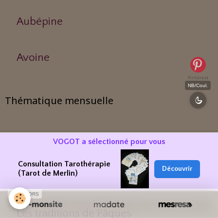
Aubépine
Avoine
Pinterest
NB/Coul.
Thématique mensuelle
Mai, mois du muguet
VOGOT a sélectionné pour vous
Consultation Tarothérapie
Découvrir
(Tarot de Merlin)
L'été
SPONSORS
Les traditions de Pâques