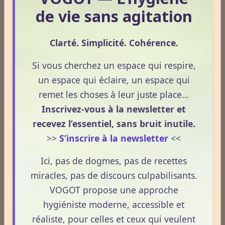
de vie sans agitation
Partager
Facebook
X
Email
Clarté. Simplicité. Cohérence.
Si vous cherchez un espace qui respire,
★
★
★
★
★
un espace qui éclaire, un espace qui
remet les choses à leur juste place…
4
votes. Moyenne
4.8
sur 5.
Inscrivez-vous à la newsletter et
recevez l’essentiel, sans bruit inutile.
>>
S’inscrire à la newsletter
<<
ESPACE PUBLICITAIRE
Ici, pas de dogmes, pas de recettes
Format : 300 × 250 px
miracles, pas de discours culpabilisants.
Emplacement disponible
VOGOT propose une approche
Cliquez ici pour consulter les
hygiéniste moderne, accessible et
tarifs.
réaliste, pour celles et ceux qui veulent