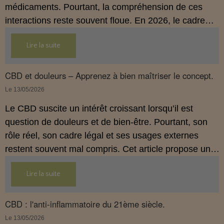
médicaments. Pourtant, la compréhension de ces
interactions reste souvent floue. En 2026, le cadre
légal français impose des règles strictes : seuls les
Lire la suite
usages externes du CBD sont autorisés. Cet article
propose une mise au point claire et accessible pour
comprendre comment le CBD s’inscrit dans une
CBD et douleurs – Apprenez à bien maîtriser le concept.
démarche de prévention, sans ingestion et sans
Le 13/05/2026
allégations thérapeutiques.
Le CBD suscite un intérêt croissant lorsqu’il est
question de douleurs et de bien‑être. Pourtant, son
rôle réel, son cadre légal et ses usages externes
restent souvent mal compris. Cet article propose une
mise au point claire, moderne et conforme à la
Lire la suite
réglementation française de 2026, afin de mieux
comprendre comment le CBD s’intègre dans une
approche globale de prévention.
CBD : l'anti-inflammatoire du 21ème siècle.
Le 13/05/2026