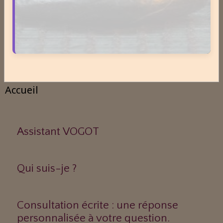
Moteur de recherche
OK
Accueil
Assistant VOGOT
Qui suis-je ?
Consultation écrite : une réponse
personnalisée à votre question.