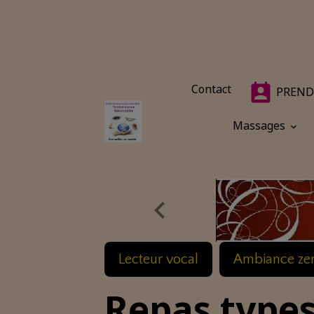
Contact
PREND
Massages
Lecteur vocal
Ambiance ze
Repas type