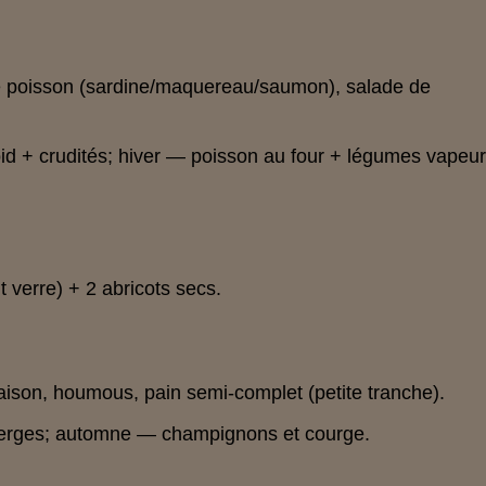
 de poisson (sardine/maquereau/saumon), salade de
oid + crudités; hiver — poisson au four + légumes vapeu
t verre) + 2 abricots secs.
ison, houmous, pain semi-complet (petite tranche).
erges; automne — champignons et courge.