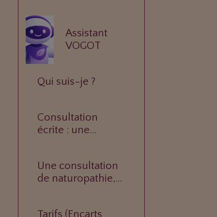
Assistant
VOGOT
Qui suis-je ?
Consultation
écrite : une
réponse
personnalisée à
Une consultation
votre question.
de naturopathie,
c’est quoi ?
Tarifs (Encarts