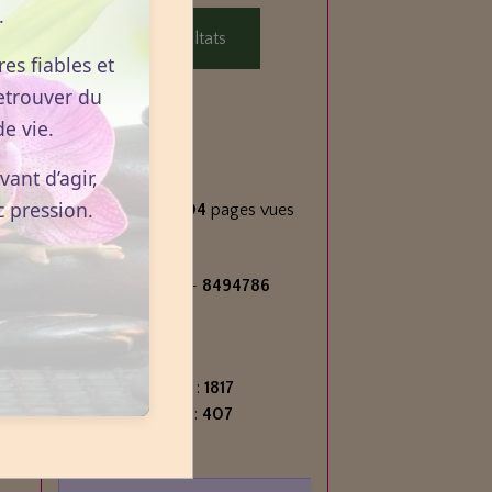
.
Voir les résultats
es fiables et
etrouver du
e vie.
Statistiques
ant d’agir,
Aujourd'hui
c pression.
707
visiteurs -
1804
pages vues
Total
2716498
visiteurs -
8494786
pages vues
Contenu
Nombre de pages :
1817
Nombre d'articles :
407