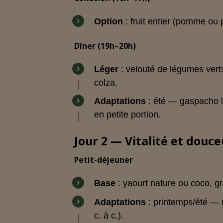
Option
: fruit entier (pomme ou 
Dîner (19h–20h)
Léger
: velouté de légumes verts
colza.
Adaptations
: été — gaspacho l
en petite portion.
Jour 2 — Vitalité et douce
Petit-déjeuner
Base
: yaourt nature ou coco, gr
Adaptations
: printemps/été — 
c. à c.).