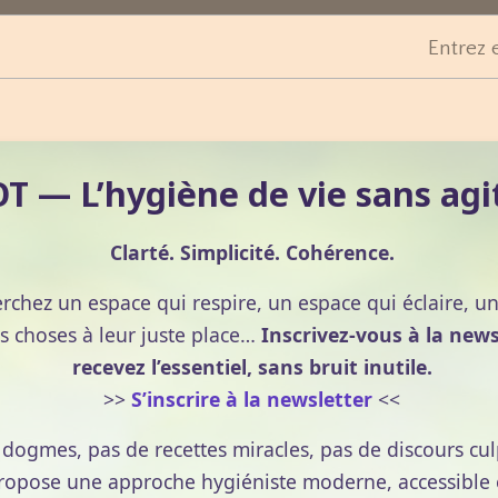
gèreté, réduire les excitants, préparer le sommeil. Dîner
Entrez 
er textures, températures et densité
rts, herbes fraîches, légèreté, relance de l’énergie.
 — L’hygiène de vie sans agi
ts aqueux en collation, cuisson douce, sel modéré.
Clarté. Simplicité. Cohérence.
ats tièdes, épices douces, remontée des minéraux.
erchez un espace qui respire, un espace qui éclaire, u
s complètes, poissons gras, densité rassasiante sans
s choses à leur juste place…
Inscrivez-vous à la news
recevez l’essentiel, sans bruit inutile.
jours de menus harmonisés
>>
S’inscrire à la newsletter
<<
e dogmes, pas de recettes miracles, pas de discours cul
ner, un déjeuner, un dîner et une collation, avec
pose une approche hygiéniste moderne, accessible et
portions à votre faim, maintenez l’eau et les infusions