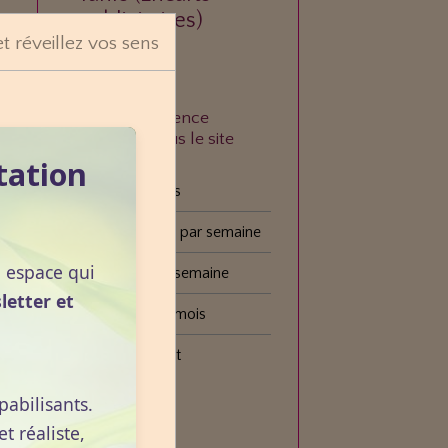
publicitaires)
et réveillez vos sens
À quelle fréquence
consultez-vous le site
VOGOT ?
tation
Tous les jours
Plusieurs fois par semaine
n espace qui
Une fois par semaine
letter et
Une fois par mois
Plus rarement
pabilisants.
Voter
 réaliste,