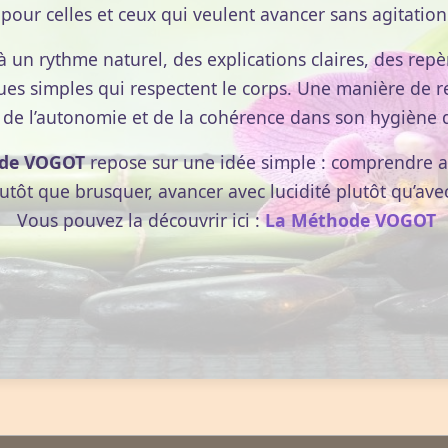
pour celles et ceux qui veulent avancer sans agitation
res indicatifs pour soutenir le rythme circadien.
é
à un rythme naturel, des explications claires, des repèr
ues simples qui respectent le corps. Une manière de r
 de l’autonomie et de la cohérence dans son hygiène d
 végétal, graines de chia, éclats d’amandes; cannelle.
de VOGOT
repose sur une idée simple : comprendre av
intemps/été — topping de fruits rouges en collation 10h;
lutôt que brusquer, avancer avec lucidité plutôt qu’ave
ucre en collation 10h.
Vous pouvez la découvrir ici :
La Méthode VOGOT
ôtis, légumes colorés (carotte, courgette, poivron), huile
crudités + herbes; automne/hiver — légumes rôtis +