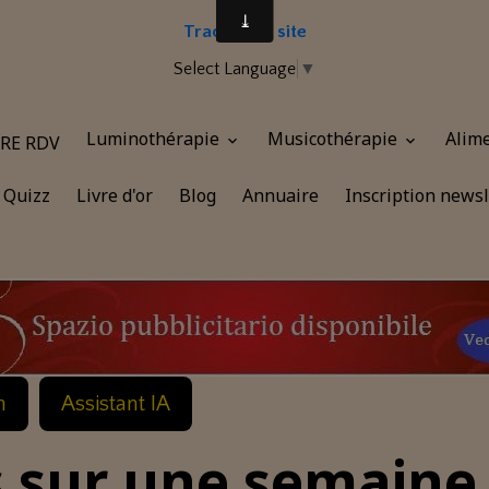
Traduire le site
Select Language
▼
Luminothérapie
Musicothérapie
Alim
RE RDV
Quizz
Livre d'or
Blog
Annuaire
Inscription newsl
n
Assistant IA
s sur une semaine