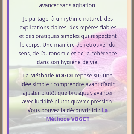
avancer sans agitation.
Je partage, à un rythme naturel, des
explications claires, des repères fiables
et des pratiques simples qui respectent
le corps. Une manière de retrouver du
Dossiers
sens, de l’autonomie et de la cohérence
dans son hygiène de vie.
Le Frêne commun
La
Méthode VOGOT
repose sur une
idée simple : comprendre avant d’agir,
ajuster plutôt que brusquer, avancer
Le Sens des Maux
avec lucidité plutôt qu’avec pression.
Vous pouvez la découvrir ici :
La
Le monde Merveilleux du Thé
Méthode VOGOT