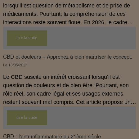
lorsqu’il est question de métabolisme et de prise de
médicaments. Pourtant, la compréhension de ces
interactions reste souvent floue. En 2026, le cadre
légal français impose des règles strictes : seuls les
Lire la suite
usages externes du CBD sont autorisés. Cet article
propose une mise au point claire et accessible pour
comprendre comment le CBD s’inscrit dans une
CBD et douleurs – Apprenez à bien maîtriser le concept.
démarche de prévention, sans ingestion et sans
Le 13/05/2026
allégations thérapeutiques.
Le CBD suscite un intérêt croissant lorsqu’il est
question de douleurs et de bien‑être. Pourtant, son
rôle réel, son cadre légal et ses usages externes
restent souvent mal compris. Cet article propose une
mise au point claire, moderne et conforme à la
Lire la suite
réglementation française de 2026, afin de mieux
comprendre comment le CBD s’intègre dans une
approche globale de prévention.
CBD : l'anti-inflammatoire du 21ème siècle.