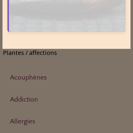
Odeurs corporelles et transpiration.
Médecines Holistiques
Plantes / affections
Acouphènes
Addiction
Allergies