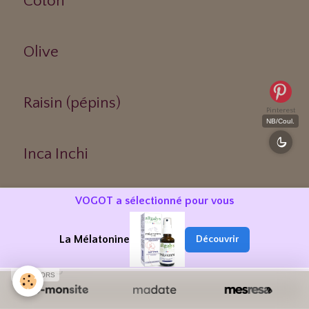
Coton
Olive
Raisin (pépins)
Pinterest
NB/Coul.
Inca Inchi
VOGOT a sélectionné pour vous
Melon du Kalahari
La Mélatonine
Découvrir
Astrologie
SPONSORS