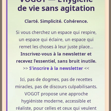
ESPACE PUBLICITAIRE
de vie sans agitation
Format : 300 × 600 px
Emplacement disponible
Clarté. Simplicité. Cohérence.
Cliquez ici pour consulter les
Si vous cherchez un espace qui respire,
tarifs.
un espace qui éclaire, un espace qui
remet les choses à leur juste place…
Inscrivez-vous à la newsletter et
recevez l’essentiel, sans bruit inutile.
>>
S’inscrire à la newsletter
<<
Ici, pas de dogmes, pas de recettes
miracles, pas de discours culpabilisants.
VOGOT propose une approche
hygiéniste moderne, accessible et
réaliste, pour celles et ceux qui veulent