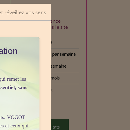
et réveillez vos sens
À quelle fréquence
consultez-vous le site
VOGOT ?
Tous les jours
ation
Plusieurs fois par semaine
Une fois par semaine
Une fois par mois
qui remet les
sentiel, sans
Plus rarement
Voter
sants. VOGOT
es et ceux qui
Voir les résultats