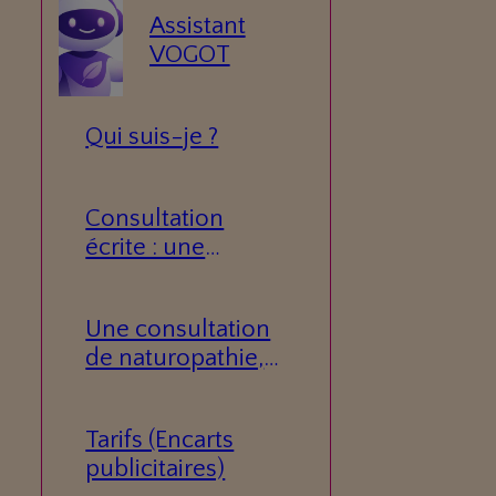
Assistant
VOGOT
Qui suis-je ?
Consultation
écrite : une
réponse
personnalisée à
Une consultation
votre question.
de naturopathie,
c’est quoi ?
Tarifs (Encarts
publicitaires)