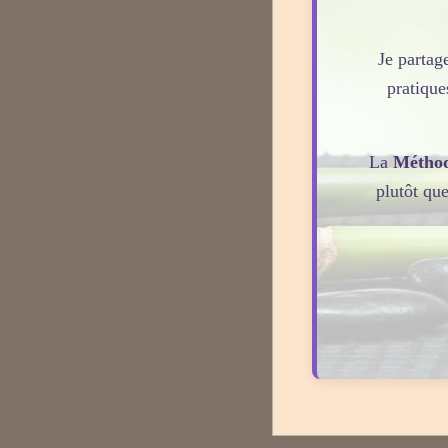
Je partage
pratique
La
Métho
plutôt qu