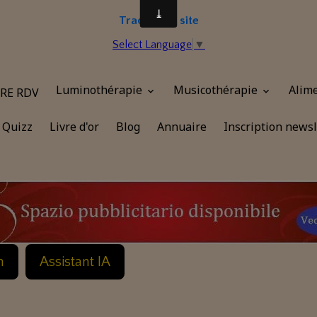
Traduire le site
Select Language
▼
Luminothérapie
Musicothérapie
Alim
RE RDV
Quizz
Livre d'or
Blog
Annuaire
Inscription newsl
n
Assistant IA