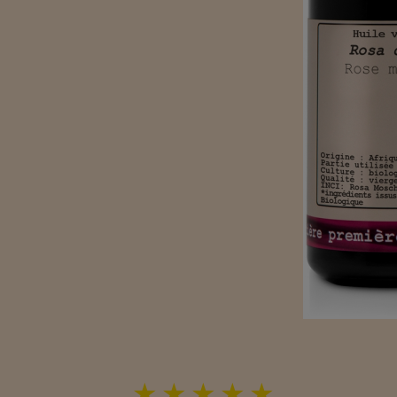
★
★
★
★
★