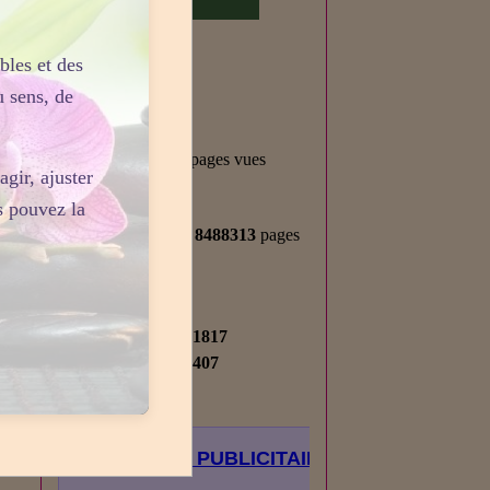
bles et des
Statistiques
u sens, de
Aujourd'hui
282
visiteurs -
444
pages vues
gir, ajuster
Total
s pouvez la
2713589
visiteurs -
8488313
pages
vues
Contenu
Nombre de pages :
1817
Nombre d'articles :
407
ESPACE PUBLICITAIRE