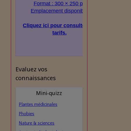
Format : 300 × 250 px
Emplacement disponible
Cliquez ici pour consulter les
tarifs.
Evaluez vos
connaissances
Mini‑quizz
Plantes médicinales
Phobies
Nature & sciences