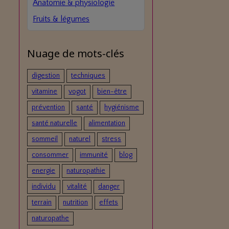
Anatomie & physiologie
Fruits & légumes
Nuage de mots-clés
digestion
techniques
vitamine
vogot
bien-être
prévention
santé
hygiénisme
santé naturelle
alimentation
sommeil
naturel
stress
consommer
immunité
blog
energie
naturopathie
individu
vitalité
danger
terrain
nutrition
effets
naturopathe