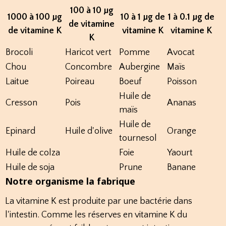
100 à 10 µg
1000 à 100 µg
10 à 1 µg de
1 à 0.1 µg de
de vitamine
de vitamine K
vitamine K
vitamine K
K
Brocoli
Haricot vert
Pomme
Avocat
Chou
Concombre
Aubergine
Maïs
Laitue
Poireau
Boeuf
Poisson
Huile de
Cresson
Pois
Ananas
maïs
Huile de
Epinard
Huile d'olive
Orange
tournesol
Huile de colza
Foie
Yaourt
Huile de soja
Prune
Banane
Notre organisme la fabrique
La vitamine K est produite par une bactérie dans
l'intestin. Comme les réserves en vitamine K du