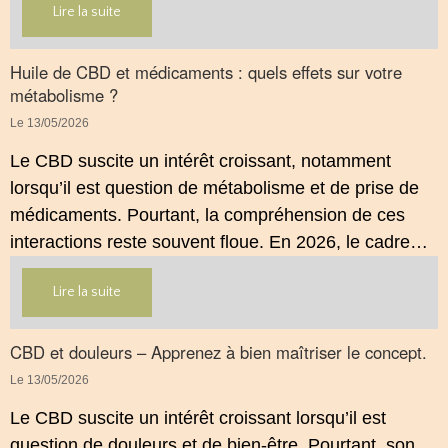
Lire la suite
Huile de CBD et médicaments : quels effets sur votre
métabolisme ?
Le 13/05/2026
Le CBD suscite un intérêt croissant, notamment
lorsqu’il est question de métabolisme et de prise de
médicaments. Pourtant, la compréhension de ces
interactions reste souvent floue. En 2026, le cadre
légal français impose des règles strictes : seuls les
Lire la suite
usages externes du CBD sont autorisés. Cet article
propose une mise au point claire et accessible pour
comprendre comment le CBD s’inscrit dans une
CBD et douleurs – Apprenez à bien maîtriser le concept.
démarche de prévention, sans ingestion et sans
Le 13/05/2026
allégations thérapeutiques.
Le CBD suscite un intérêt croissant lorsqu’il est
question de douleurs et de bien‑être. Pourtant, son