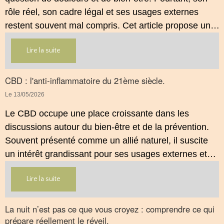
rôle réel, son cadre légal et ses usages externes
restent souvent mal compris. Cet article propose une
mise au point claire, moderne et conforme à la
Lire la suite
réglementation française de 2026, afin de mieux
comprendre comment le CBD s’intègre dans une
approche globale de prévention.
CBD : l'anti-inflammatoire du 21ème siècle.
Le 13/05/2026
Le CBD occupe une place croissante dans les
discussions autour du bien‑être et de la prévention.
Souvent présenté comme un allié naturel, il suscite
un intérêt grandissant pour ses usages externes et
son interaction avec le système endocannabinoïde.
Lire la suite
Cet article propose une mise au point claire, moderne
et conforme à la réglementation française de 2026.
La nuit n’est pas ce que vous croyez : comprendre ce qui
prépare réellement le réveil.