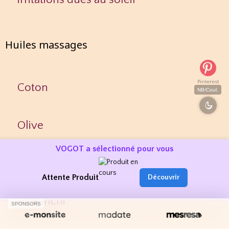
Huiles massages
Pinterest
Coton
NB/Coul.
Olive
VOGOT a sélectionné pour vous
Raisin (pépins)
Attente Produit
Découvrir
Inca Inchi
SPONSORS