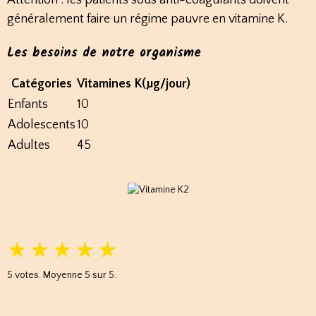
Attention : les patients sous anti-coagulants doivent
généralement faire un régime pauvre en vitamine K.
Les besoins de notre organisme
Catégories
Vitamines K(µg/jour)
Enfants
10
Adolescents
10
Adultes
45
★
★
★
★
★
5
votes. Moyenne
5
sur 5.