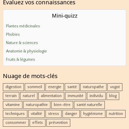
Evaluez vos connaissances
Mini‑quizz
Plantes médicinales
Phobies
Nature & sciences
Anatomie & physiologie
Fruits & légumes
Nuage de mots-clés
digestion
sommeil
energie
santé
naturopathe
vogot
terrain
naturel
alimentation
immunité
individu
blog
vitamine
naturopathie
bien-être
santé naturelle
techniques
vitalité
stress
danger
hygiénisme
nutrition
consommer
effets
prévention