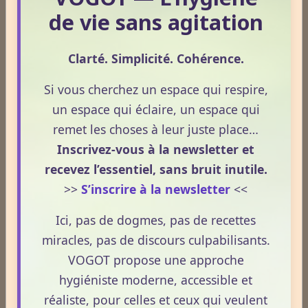
Le Frêne commun
de vie sans agitation
Le Sens des Maux
Clarté. Simplicité. Cohérence.
Si vous cherchez un espace qui respire,
Le monde Merveilleux du Thé
un espace qui éclaire, un espace qui
remet les choses à leur juste place…
Inscrivez-vous à la newsletter et
Odeurs corporelles et transpiration.
recevez l’essentiel, sans bruit inutile.
>>
S’inscrire à la newsletter
<<
Médecines Holistiques
Ici, pas de dogmes, pas de recettes
miracles, pas de discours culpabilisants.
VOGOT propose une approche
Plantes / affections
hygiéniste moderne, accessible et
réaliste, pour celles et ceux qui veulent