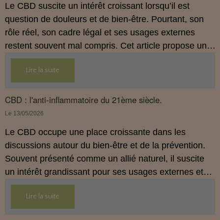
Le CBD suscite un intérêt croissant lorsqu’il est
question de douleurs et de bien‑être. Pourtant, son
rôle réel, son cadre légal et ses usages externes
restent souvent mal compris. Cet article propose une
mise au point claire, moderne et conforme à la
Lire la suite
réglementation française de 2026, afin de mieux
comprendre comment le CBD s’intègre dans une
approche globale de prévention.
CBD : l'anti-inflammatoire du 21ème siècle.
Le 13/05/2026
Le CBD occupe une place croissante dans les
discussions autour du bien‑être et de la prévention.
Souvent présenté comme un allié naturel, il suscite
un intérêt grandissant pour ses usages externes et
son interaction avec le système endocannabinoïde.
Lire la suite
Cet article propose une mise au point claire, moderne
et conforme à la réglementation française de 2026.