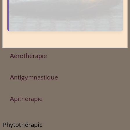
Actinologie
Acupuncture
Aérothérapie
Antigymnastique
Apithérapie
Phytothérapie