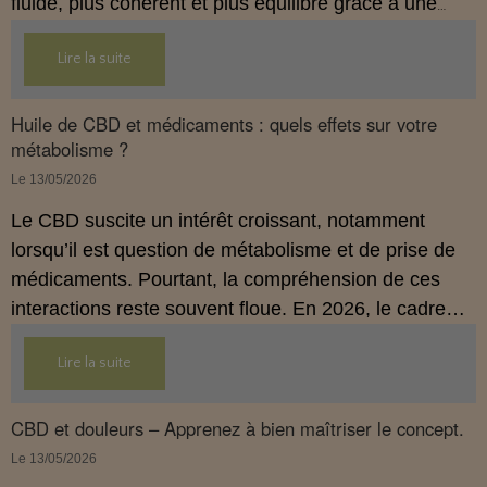
fluide, plus cohérent et plus équilibré grâce à une
hygiène de vie adaptée.
Lire la suite
Huile de CBD et médicaments : quels effets sur votre
métabolisme ?
Le 13/05/2026
Le CBD suscite un intérêt croissant, notamment
lorsqu’il est question de métabolisme et de prise de
médicaments. Pourtant, la compréhension de ces
interactions reste souvent floue. En 2026, le cadre
légal français impose des règles strictes : seuls les
Lire la suite
usages externes du CBD sont autorisés. Cet article
propose une mise au point claire et accessible pour
comprendre comment le CBD s’inscrit dans une
CBD et douleurs – Apprenez à bien maîtriser le concept.
démarche de prévention, sans ingestion et sans
Le 13/05/2026
allégations thérapeutiques.