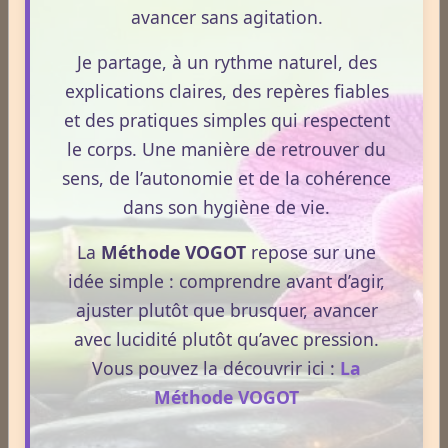
discussions autour du bien‑être et de la prévention.
avancer sans agitation.
Souvent présenté comme un allié naturel, il suscite
Je partage, à un rythme naturel, des
un intérêt grandissant pour ses usages externes et
explications claires, des repères fiables
son interaction avec le système endocannabinoïde.
Lire la suite
et des pratiques simples qui respectent
Cet article propose une mise au point claire, moderne
et conforme à la réglementation française de 2026.
le corps. Une manière de retrouver du
La nuit n’est pas ce que vous croyez : comprendre ce qui
sens, de l’autonomie et de la cohérence
prépare réellement le réveil.
dans son hygiène de vie.
Le 08/04/2026
La
Méthode VOGOT
repose sur une
La nuit n’est pas seulement un moment de repos.
idée simple : comprendre avant d’agir,
C’est une phase où le terrain se réorganise, se
ajuster plutôt que brusquer, avancer
décante et prépare la vitalité du lendemain.
avec lucidité plutôt qu’avec pression.
Pourtant, peu de personnes savent réellement ce qui
Vous pouvez la découvrir ici :
La
se joue dans cette période silencieuse.
Méthode VOGOT
Lire la suite