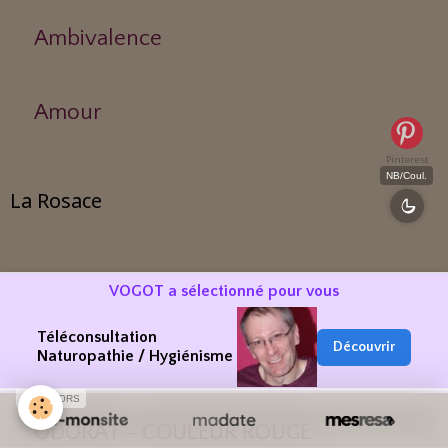
Ambivalence
Amour
Pinterest
NB/Coul.
La Rosace
VUE - COULEUR JAUNE
VOGOT a sélectionné pour vous
Téléconsultation
Découvrir
OUIE - COULEUR BLEUE
Naturopathie / Hygiénisme
SPONSORS
ODORAT - COULEUR ROUGE