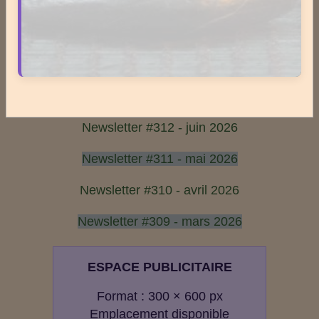
1
2
3
4
5
Dernières newsletters
Newsletter #313 - juillet 2026
Newsletter #312 - juin 2026
Newsletter #311 - mai 2026
Newsletter #310 - avril 2026
Newsletter #309 - mars 2026
ESPACE PUBLICITAIRE
Format : 300 × 600 px
Emplacement disponible