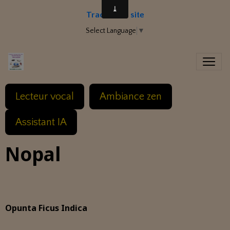
Traduire le site
Select Language
▼
Lecteur vocal
Ambiance zen
Assistant IA
Nopal
Opunta Ficus Indica