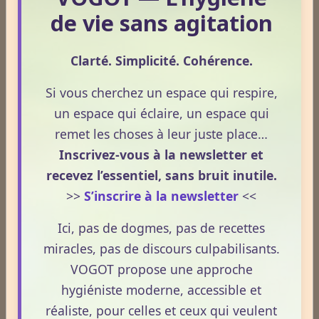
de vie sans agitation
légal français impose des règles strictes : seuls les
Lire la suite
usages externes du CBD sont autorisés. Cet article
propose une mise au point claire et accessible pour
Clarté. Simplicité. Cohérence.
comprendre comment le CBD s’inscrit dans une
CBD et douleurs – Apprenez à bien maîtriser le concept.
Si vous cherchez un espace qui respire,
démarche de prévention, sans ingestion et sans
Le 13/05/2026
un espace qui éclaire, un espace qui
allégations thérapeutiques.
Le CBD suscite un intérêt croissant lorsqu’il est
remet les choses à leur juste place…
question de douleurs et de bien‑être. Pourtant, son
Inscrivez-vous à la newsletter et
rôle réel, son cadre légal et ses usages externes
recevez l’essentiel, sans bruit inutile.
restent souvent mal compris. Cet article propose une
>>
S’inscrire à la newsletter
<<
mise au point claire, moderne et conforme à la
Lire la suite
réglementation française de 2026, afin de mieux
Ici, pas de dogmes, pas de recettes
comprendre comment le CBD s’intègre dans une
miracles, pas de discours culpabilisants.
approche globale de prévention.
CBD : l'anti-inflammatoire du 21ème siècle.
VOGOT propose une approche
Le 13/05/2026
hygiéniste moderne, accessible et
Le CBD occupe une place croissante dans les
réaliste, pour celles et ceux qui veulent