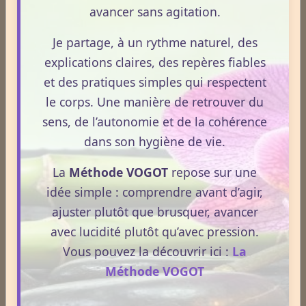
avancer sans agitation.
Newsletter #311 - mai 2026
Je partage, à un rythme naturel, des
Newsletter #310 - avril 2026
explications claires, des repères fiables
Newsletter #309 - mars 2026
et des pratiques simples qui respectent
le corps. Une manière de retrouver du
sens, de l’autonomie et de la cohérence
ESPACE PUBLICITAIRE
dans son hygiène de vie.
Format : 300 × 600 px
Emplacement disponible
La
Méthode VOGOT
repose sur une
idée simple : comprendre avant d’agir,
Cliquez ici pour consulter les
ajuster plutôt que brusquer, avancer
tarifs.
avec lucidité plutôt qu’avec pression.
Vous pouvez la découvrir ici :
La
Méthode VOGOT