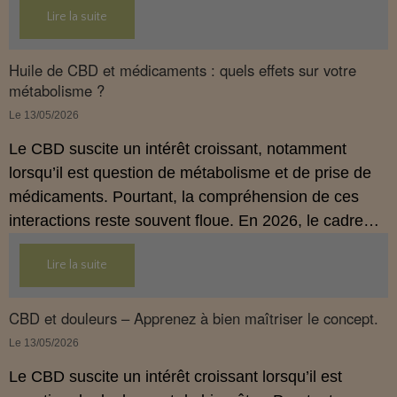
Lire la suite
Huile de CBD et médicaments : quels effets sur votre
métabolisme ?
Le 13/05/2026
Le CBD suscite un intérêt croissant, notamment
lorsqu’il est question de métabolisme et de prise de
médicaments. Pourtant, la compréhension de ces
interactions reste souvent floue. En 2026, le cadre
légal français impose des règles strictes : seuls les
Lire la suite
usages externes du CBD sont autorisés. Cet article
propose une mise au point claire et accessible pour
comprendre comment le CBD s’inscrit dans une
CBD et douleurs – Apprenez à bien maîtriser le concept.
démarche de prévention, sans ingestion et sans
Le 13/05/2026
allégations thérapeutiques.
Le CBD suscite un intérêt croissant lorsqu’il est