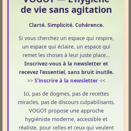
prépare réellement le réveil.
de vie sans agitation
Le 08/04/2026
La nuit n’est pas seulement un moment de repos.
Clarté. Simplicité. Cohérence.
C’est une phase où le terrain se réorganise, se
décante et prépare la vitalité du lendemain.
Si vous cherchez un espace qui respire,
Pourtant, peu de personnes savent réellement ce qui
un espace qui éclaire, un espace qui
se joue dans cette période silencieuse.
remet les choses à leur juste place…
Inscrivez-vous à la newsletter et
Lire la suite
recevez l’essentiel, sans bruit inutile.
>>
S’inscrire à la newsletter
<<
1
2
3
4
5
Ici, pas de dogmes, pas de recettes
Dernières newsletters
miracles, pas de discours culpabilisants.
VOGOT propose une approche
Newsletter #313 - juillet 2026
hygiéniste moderne, accessible et
Newsletter #312 - juin 2026
réaliste, pour celles et ceux qui veulent