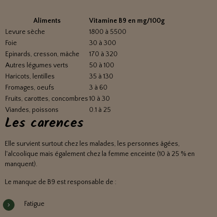
Aliments
Vitamine B9 en mg/100g
Levure sèche
1800 à 5500
Foie
30 à 300
Epinards, cresson, mâche
170 à 320
Autres légumes verts
50 à 100
Haricots, lentilles
35 à 130
Fromages, oeufs
3 à 60
Fruits, carottes, concombres
10 à 30
Viandes, poissons
0.1 à 25
Les carences
Elle survient surtout chez les malades, les personnes âgées,
l'alcoolique mais également chez la femme enceinte (10 à 25 % en
manquent).
Le manque de B9 est responsable de :
Fatigue