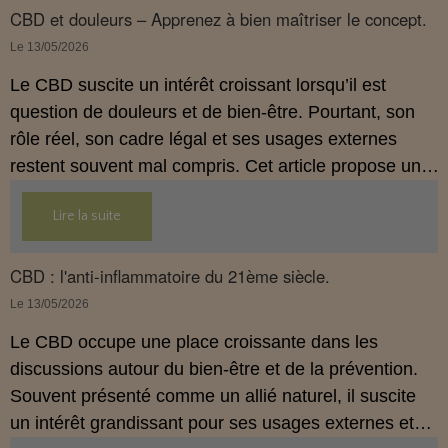
comprendre comment le CBD s’inscrit dans une
CBD et douleurs – Apprenez à bien maîtriser le concept.
démarche de prévention, sans ingestion et sans
Le 13/05/2026
allégations thérapeutiques.
Le CBD suscite un intérêt croissant lorsqu’il est
question de douleurs et de bien‑être. Pourtant, son
rôle réel, son cadre légal et ses usages externes
restent souvent mal compris. Cet article propose une
mise au point claire, moderne et conforme à la
Lire la suite
réglementation française de 2026, afin de mieux
comprendre comment le CBD s’intègre dans une
approche globale de prévention.
CBD : l'anti-inflammatoire du 21ème siècle.
Le 13/05/2026
Le CBD occupe une place croissante dans les
discussions autour du bien‑être et de la prévention.
Souvent présenté comme un allié naturel, il suscite
un intérêt grandissant pour ses usages externes et