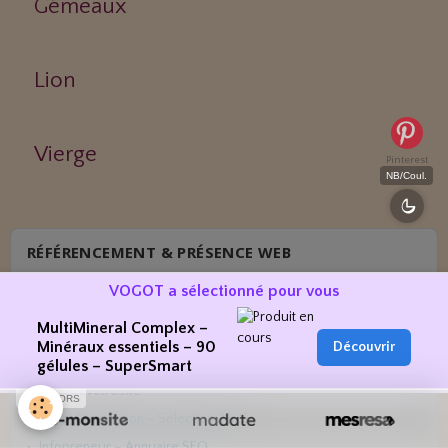
Gémeaux
Lion
Vierge
Pinterest
NB/Coul.
RÉFÉRENCEMENT & PRÉSENCE WEB
VOGOT est présent dans des annuaires fiables, sélectionnés pour
VOGOT a sélectionné pour vous
leur qualité et leur cohérence :
MultiMineral Complex –
Maxannu – Bien-être
Minéraux essentiels – 90
Découvrir
NosAvis – Naturopathes
gélules – SuperSmart
AjoutezVotreSite
SPONSORS
ReachConversion – Sélection 2025
Infopreneur – Annuaire SEO