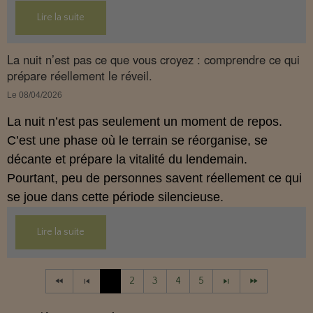
son interaction avec le système endocannabinoïde.
Lire la suite
Cet article propose une mise au point claire, moderne
et conforme à la réglementation française de 2026.
La nuit n’est pas ce que vous croyez : comprendre ce qui
prépare réellement le réveil.
Le 08/04/2026
La nuit n’est pas seulement un moment de repos.
C’est une phase où le terrain se réorganise, se
décante et prépare la vitalité du lendemain.
Pourtant, peu de personnes savent réellement ce qui
se joue dans cette période silencieuse.
Lire la suite
1
2
3
4
5