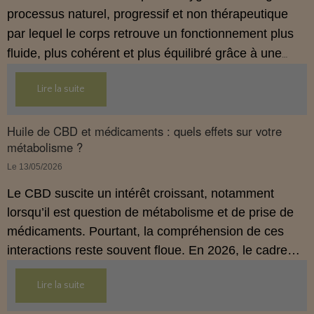
processus naturel, progressif et non thérapeutique
par lequel le corps retrouve un fonctionnement plus
fluide, plus cohérent et plus équilibré grâce à une
hygiène de vie adaptée.
Lire la suite
Huile de CBD et médicaments : quels effets sur votre
métabolisme ?
Le 13/05/2026
Le CBD suscite un intérêt croissant, notamment
lorsqu’il est question de métabolisme et de prise de
médicaments. Pourtant, la compréhension de ces
interactions reste souvent floue. En 2026, le cadre
légal français impose des règles strictes : seuls les
Lire la suite
usages externes du CBD sont autorisés. Cet article
propose une mise au point claire et accessible pour