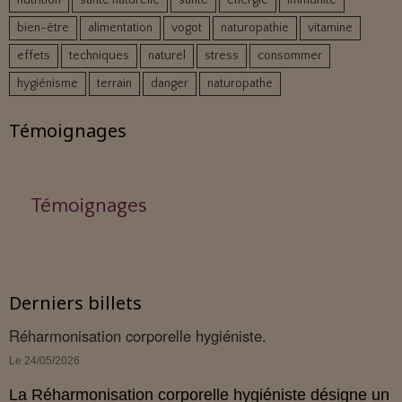
nutrition
santé naturelle
santé
energie
immunité
bien-être
alimentation
vogot
naturopathie
vitamine
effets
techniques
naturel
stress
consommer
hygiénisme
terrain
danger
naturopathe
Témoignages
Témoignages
Derniers billets
Réharmonisation corporelle hygiéniste.
Le 24/05/2026
La Réharmonisation corporelle hygiéniste désigne un