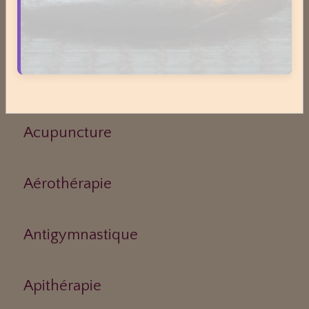
Médecines Douces
Actinologie
Acupuncture
Aérothérapie
Antigymnastique
Apithérapie