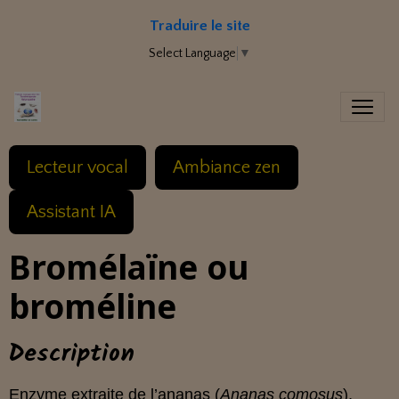
Traduire le site
Select Language
▼
Lecteur vocal
Ambiance zen
Assistant IA
Bromélaïne ou
broméline
Description
Enzyme extraite de l’ananas (
Ananas comosus
),